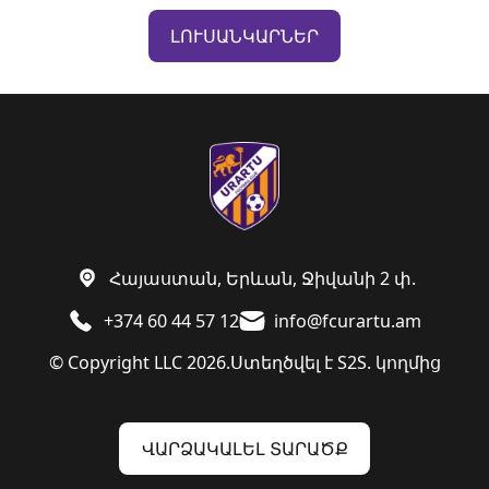
ԼՈՒՍԱՆԿԱՐՆԵՐ
Հայաստան, Երևան, Ջիվանի 2 փ.
+374 60 44 57 12
info@fcurartu.am
© Copyright LLC 2026.
Ստեղծվել է
S2S. կողմից
ՎԱՐՁԱԿԱԼԵԼ ՏԱՐԱԾՔ