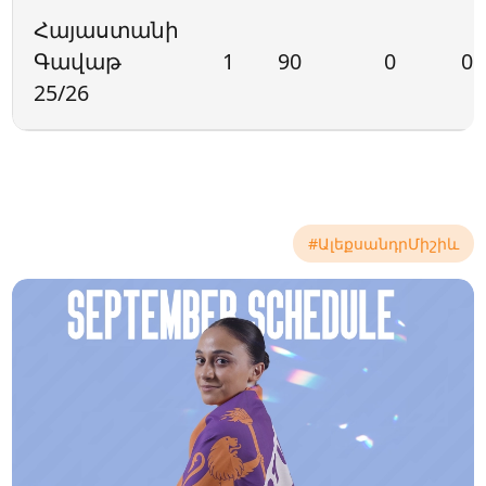
Հայաստանի
Գավաթ
1
90
0
0
25/26
#ԱլեքսանդրՄիշիև