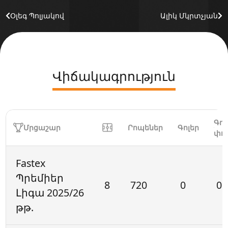
Օլեգ Պոլյակով
Ալիկ Մկրտչյան
Վիճակագրություն
Գոլ
Մրցաշար
Րոպեներ
Գոլեր
փո
Fastex
Պրեմիեր
8
720
0
0
Լիգա 2025/26
թթ.