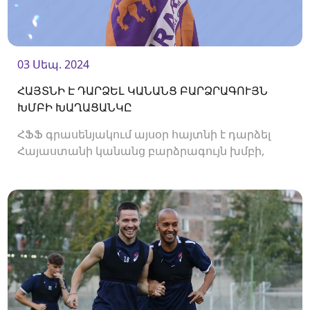
03 Սեպ. 2024
ՀԱՅՏՆԻ Է ԴԱՐՁԵԼ ԿԱՆԱՆՑ ԲԱՐՁՐԱԳՈՒՅՆ
ԽՄԲԻ ԽԱՂԱՑԱՆԿԸ
ՀՖՖ գրասենյակում այսօր հայտնի է դարձել
Հայաստանի կանանց բարձրագույն խմբի,
2024/25 թթ․ առաջնության խաղացանկը։