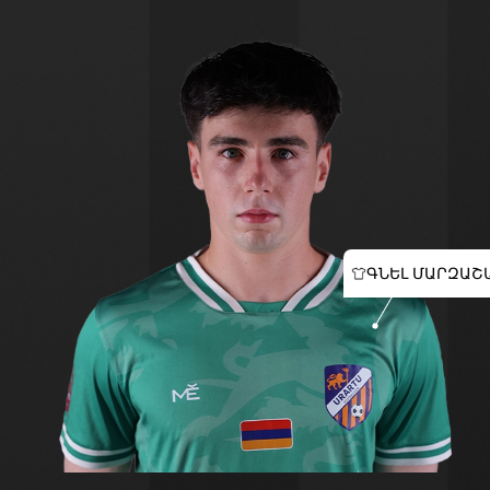
ԳՆԵԼ ՄԱՐԶԱՇ