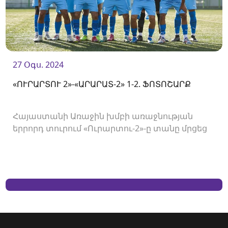
27 Օգս. 2024
«ՈՒՐԱՐՏՈՒ 2»-«ԱՐԱՐԱՏ-2» 1-2. ՖՈՏՈՇԱՐՔ
Հայաստանի Առաջին խմբի առաջնության
երրորդ տուրում «Ուրարտու-2»-ը տանը մրցեց
«Արարատ-2»-ի հետ և պարտվեց 1-2 հաշվով։