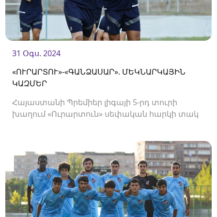
31 Օգս. 2024
«ՈՒՐԱՐՏՈՒ»-«ԳԱՆՁԱՍԱՐ». ՄԵԿՆԱՐԿԱՅԻՆ
ԿԱԶՄԵՐ
Հայաստանի Պրեմիեր լիգայի 5-րդ տուրի
խաղում «Ուրարտուն» սեփական հարկի տակ
կընդունի «Գանձասարին»։ Հանդիպումը
կկայանա «Ուրարտու» ստադիոնում և
կմեկնարկի 19։00-ին։