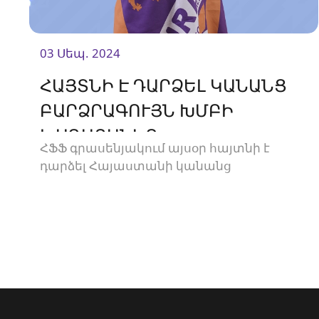
03 Սեպ. 2024
ՀԱՅՏՆԻ Է ԴԱՐՁԵԼ ԿԱՆԱՆՑ
ԲԱՐՁՐԱԳՈՒՅՆ ԽՄԲԻ
ԽԱՂԱՑԱՆԿԸ
ՀՖՖ գրասենյակում այսօր հայտնի է
դարձել Հայաստանի կանանց
բարձրագույն խմբի, 2024/25 թթ․
առաջնության խաղացանկը։