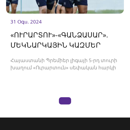
31 Օգս. 2024
«ՈՒՐԱՐՏՈՒ»-«ԳԱՆՁԱՍԱՐ».
ՄԵԿՆԱՐԿԱՅԻՆ ԿԱԶՄԵՐ
Հայաստանի Պրեմիեր լիգայի 5-րդ տուրի
խաղում «Ուրարտուն» սեփական հարկի
տակ կընդունի «Գանձասարին»։
Հանդիպումը կկայանա «Ուրարտու»
ստադիոնում և կմեկնարկի 19։00-ին։