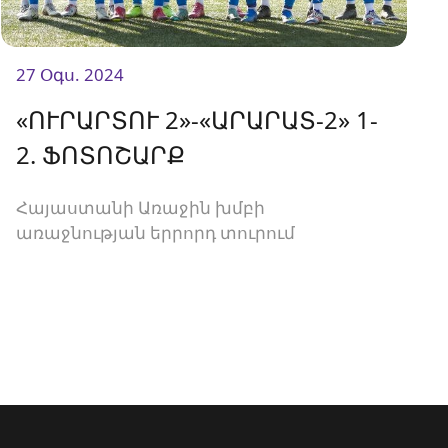
27 Օգս. 2024
«ՈՒՐԱՐՏՈՒ 2»-«ԱՐԱՐԱՏ-2» 1-
2. ՖՈՏՈՇԱՐՔ
Հայաստանի Առաջին խմբի
առաջնության երրորդ տուրում
«Ուրարտու-2»-ը տանը մրցեց
«Արարատ-2»-ի հետ և պարտվեց 1-2
հաշվով։