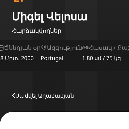
Միգել Վելոսա
Հարձակվողներ
Ծննդյան օր
Ազգություն
Հասակ / Քա
28 Մրտ. 2000
Portugal
1.80 սմ / 75 կգ
Սամվել Աղաբաբյան