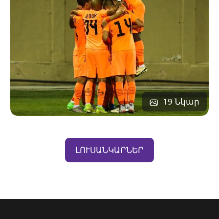
19 Նկար
ԼՈՒՍԱՆԿԱՐՆԵՐ