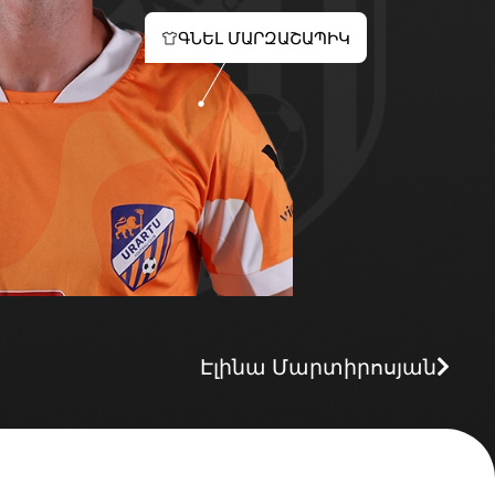
ԳՆԵԼ ՄԱՐԶԱՇԱՊԻԿ
Էլինա Մարտիրոսյան