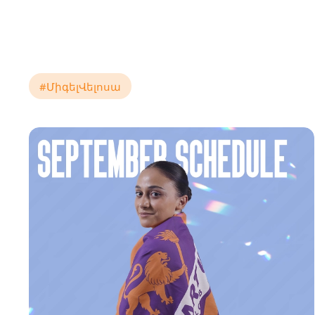
#ՄիգելՎելոսա