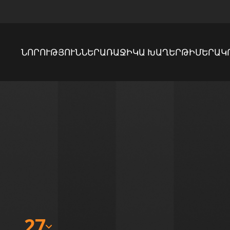
ՆՈՐՈՒԹՅՈՒՆՆԵՐ
ԱՌԱՋԻԿԱ ԽԱՂԵՐ
ԹԻՄԵՐ
ԱԿ
27