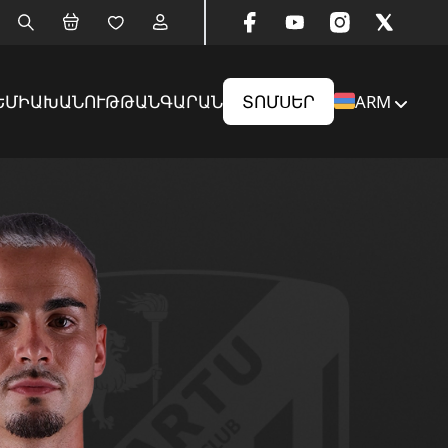
ԵՄԻԱ
ԽԱՆՈՒԹ
ԹԱՆԳԱՐԱՆ
ՏՈՄՍԵՐ
ARM