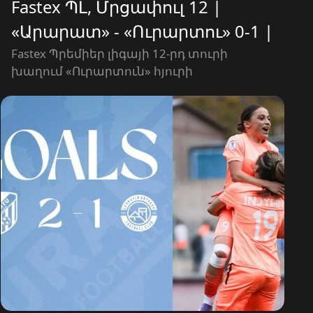
Fastex ՊԼ, Մրցափուլ 12 |
«Արարատ» - «Ուրարտու» 0-1 |
ՎՏԱՆԳԱՎՈՐ ՊԱՀԵՐ
Fastex Պրեմիեր լիգայի 12-րդ տուրի
խաղում «Ուրարտուն» հյուրի
կարգավիճակում մրցեց «Արարատի»
հետ և հաղթեց 1-0 հաշվով։