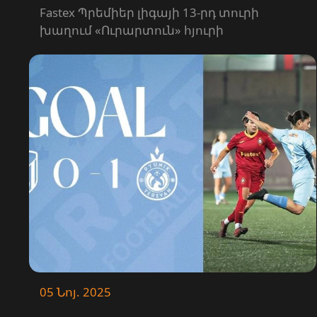
«Ուրարտու» 1-1 | ԳՈԼԵՐ
Fastex Պրեմիեր լիգայի 13-րդ տուրի
խաղում «Ուրարտուն» հյուրի
կարգավիճակում մրցեց «Արարատ-
Արմենիայի» հետ։ Հանդիպումն
ավարտվեց 1-1 հաշվով։
05 Նոյ. 2025