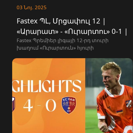
03 Նոյ. 2025
Fastex ՊԼ, Մրցափուլ 12 |
«Արարատ» - «Ուրարտու» 0-1 |
ԳՈԼ
Fastex Պրեմիեր լիգայի 12-րդ տուրի
խաղում «Ուրարտուն» հյուրի
կարգավիճակում մրցեց «Արարատի»
հետ և հաղթեց 1-0 հաշվով։