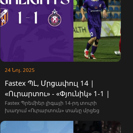
24 Նոյ. 2025
Fastex ՊԼ, Մրցափուլ 14 |
«Ուրարտու» - «Փյունիկ» 1-1 |
ՎՏԱՆԳԱՎՈՐ ՊԱՀԵՐ
Fastex Պրեմիեր լիգայի 14-րդ տուրի
խաղում «Ուրարտուն» տանը մրցեց
«Փյունիկի» հետ։ Հանդիպումն
ավարտվեց 1-1 հաշվով։