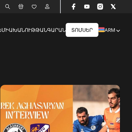
ԵՄԻԱ
ԽԱՆՈՒԹ
ԹԱՆԳԱՐԱՆ
ՏՈՄՍԵՐ
ARM