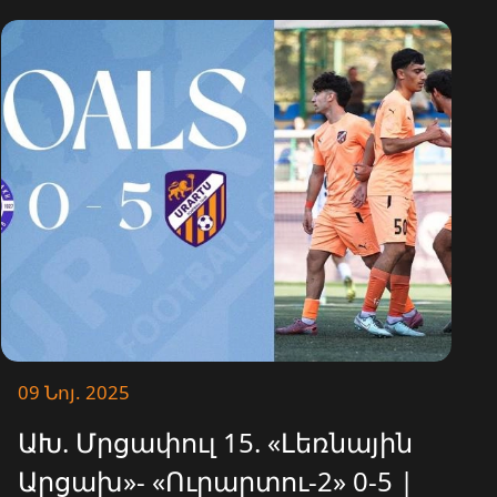
09 Նոյ. 2025
ԱԽ. Մրցափուլ 15. «Լեռնային
Արցախ»- «Ուրարտու-2» 0-5 |