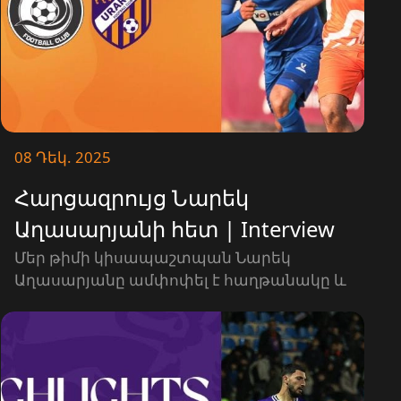
08 Դեկ. 2025
Հարցազրույց Նարեկ
Աղասարյանի հետ | Interview
with Narek Aghasaryan
Մեր թիմի կիսապաշտպան Նարեկ
Աղասարյանը ամփոփել է հաղթանակը և
խոսել թիմի մասին։