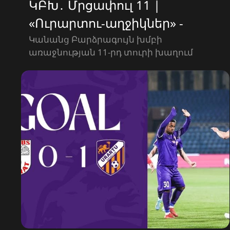
ԿԲԽ․ Մրցափուլ 11 |
«Ուրարտու-աղջիկներ» -
«Փյունիկ-աղջիկներ» 0-1 | ԳՈԼ
Կանանց Բարձրագույն խմբի
առաջնության 11-րդ տուրի խաղում
«Ուրարտու-աղջիկներ» թիմը մրցել է
«Փյունիկ-աղջիկներ» թիմի հետ։