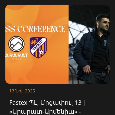
հետ հանդիպումը։
13 Նոյ. 2025
Fastex ՊԼ, Մրցափուլ 13 |
«Արարատ-Արմենիա» -