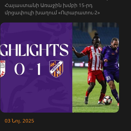
ԳՈԼԵՐ
Հայաստանի Առաջին խմբի 15-րդ
մրցափուլի խաղում «Ուրարատու-2»
թիմը մրցեց «Լեռնային Արցախի» հետ և
հաղթեց 5-0 հաշվով։
03 Նոյ. 2025