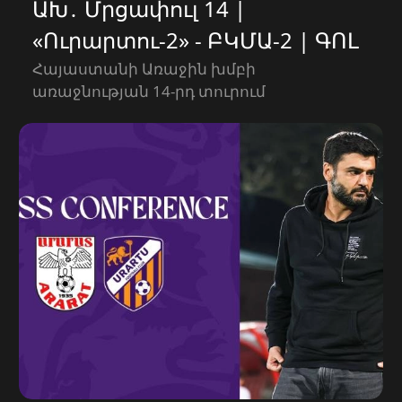
ԱԽ․ Մրցափուլ 14 |
«Ուրարտու-2» - ԲԿՄԱ-2 | ԳՈԼ
Հայաստանի Առաջին խմբի
առաջնության 14-րդ տուրում
«Ուրարտու-2» թիմը սեփական հարկի
տակ մրցեց ԲԿՄԱ-2 թիմի հետ։