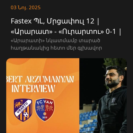
03 Նոյ. 2025
Fastex ՊԼ, Մրցափուլ 12 |
«Արարատ» - «Ուրարտու» 0-1 |
ՄԱՄՈՒԼԻ ԱՍՈՒԼԻՍ
«Արարատի» նկատմամբ տարած
հաղթանակից հետո մեր գլխավոր
մարզիչ Ռոբերտ Արզումանյանը խոսել է
նվազագույն հաշվով հաղթանակից։