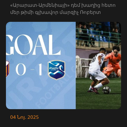
«Ուրարտու» 1-1 | ՄԱՄՈՒԼԻ
«Արարատ-Արմենիայի» դեմ խաղից հետո
մեր թիմի գլխավոր մարզիչ Ռոբերտ
ԱՍՈՒԼԻՍ
Արզումանյանը խոսել է մի շարք
թեմաներից։
04 Նոյ. 2025