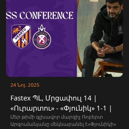
24 Նոյ. 2025
Fastex ՊԼ, Մրցափուլ 14 |
«Ուրարտու» - «Փյունիկ» 1-1 |
ՄԱՄՈՒԼԻ ԱՍՈՒԼԻՍ
Մեր թիմի գլխավոր մարզիչ Ռոբերտ
Արզումանյանը մեկնաբանել է«Փյունիկի»