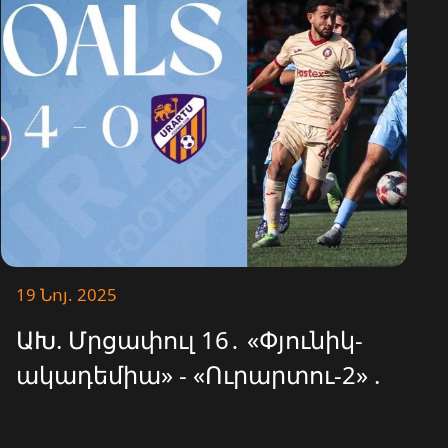
19 Նոյ. 2025
ԱԽ. Մրցափուլ 16․ «Փյունիկ-
ակադեմիա» - «Ուրարտու-2» .
4-0 | ԳՈԼԵՐ