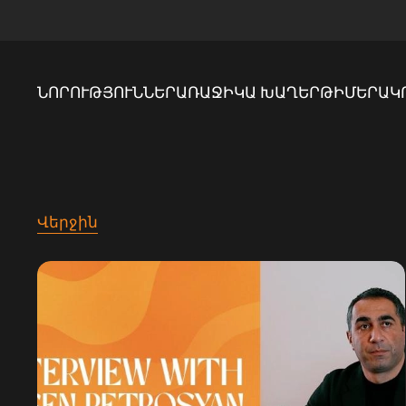
ՆՈՐՈՒԹՅՈՒՆՆԵՐ
ԱՌԱՋԻԿԱ ԽԱՂԵՐ
ԹԻՄԵՐ
ԱԿ
Վերջին