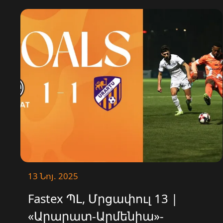
«Փյունիկի» հետ։ Հանդիպումն
ավարտվեց 1-1 հաշվով։
13 Նոյ. 2025
Fastex ՊԼ, Մրցափուլ 13 |
«Արարատ-Արմենիա»-