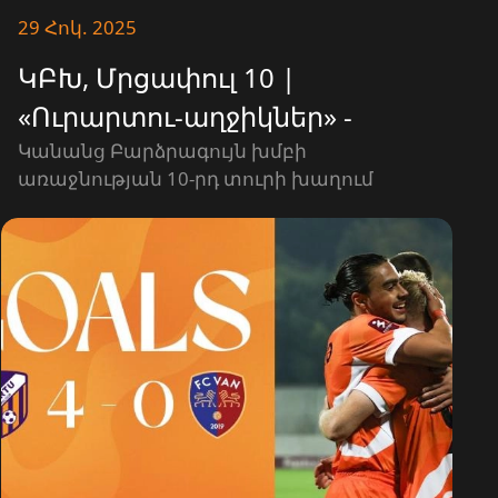
29 Հոկ. 2025
ԿԲԽ, Մրցափուլ 10 |
«Ուրարտու-աղջիկներ» -
«Գանձասար-աղջիկներ» | 2-1
Կանանց Բարձրագույն խմբի
առաջնության 10-րդ տուրի խաղում
| ԳՈԼԵՐ
«Ուրարտու-աղջիկներ» թիմը մրցել է
«Գանձասար-աղջիկներ» թիմի հետ։