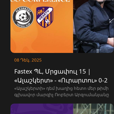
08 Դեկ. 2025
Fastex ՊԼ, Մրցափուլ 15 |
«Ալաշկերտ» - «Ուրարտու» 0-2
| ՄԱՄՈՒԼԻ ԱՍՈՒԼԻՍ
«Ալաշկերտի» դեմ խաղից հետո մեր թիմի
գլխավոր մարզիչ Ռոբերտ Արզումանյանը
խոսել է հաղթանակի մասին։