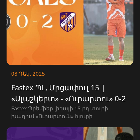
08 Դեկ. 2025
Fastex ՊԼ, Մրցափուլ 15 |
«Ալաշկերտ» - «Ուրարտու» 0-2
| ԳՈԼԵՐ
Fastex Պրեմիեր լիգայի 15-րդ տուրի
խաղում «Ուրարտուն» հյուրի
կարգավիճակում մրցեց «Ալաշկերտի»
հետ և հաղթեց 2-0 հաշվով։