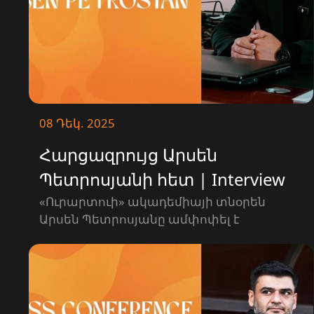
08 Դեկ. 2025
Հարցազրույց Արսեն
Պետրոսյանի հետ | Interview
with Arsen Petrosyan
«Ուրարտուի» ակադեմիայի տնօրեն
Արսեն Պետրոսյանը ամփոփել է
ակադեմիայի 2025 թվականի
արդյունքներն ու խոսել մի շարք կարևոր
թեմաներից։