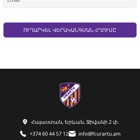
ՈՒՂԱՐԿԵԼ ՎԵՐԱԿԱՆԳՄԱՆ ՀՂՈՒՄԸ
Հայաստան, Երևան, Ջիվանի 2 փ.
+374 60 44 57 12
info@fcurartu.am