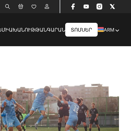
ԵՄԻԱ
ԽԱՆՈՒԹ
ԹԱՆԳԱՐԱՆ
ՏՈՄՍԵՐ
ARM