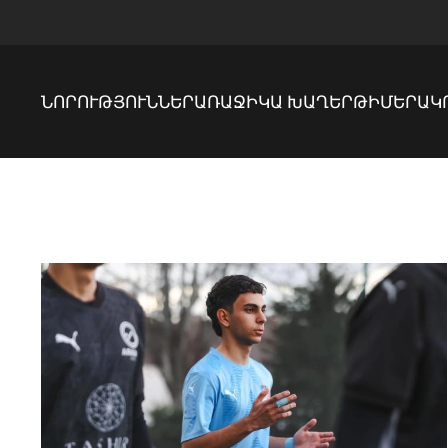
ՆՈՐՈՒԹՅՈՒՆՆԵՐ
ԱՌԱՋԻԿԱ ԽԱՂԵՐ
ԹԻՄԵՐ
ԱԿ