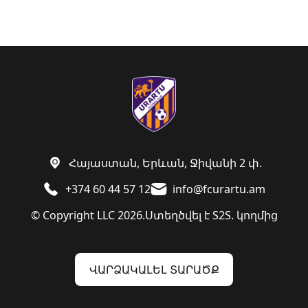
Հայաստան, Երևան, Ջիվանի 2 փ.
+374 60 44 57 12
info@fcurartu.am
© Copyright LLC 2026.
Ստեղծվել է
S2S. կողմից
ՎԱՐՁԱԿԱԼԵԼ ՏԱՐԱԾՔ