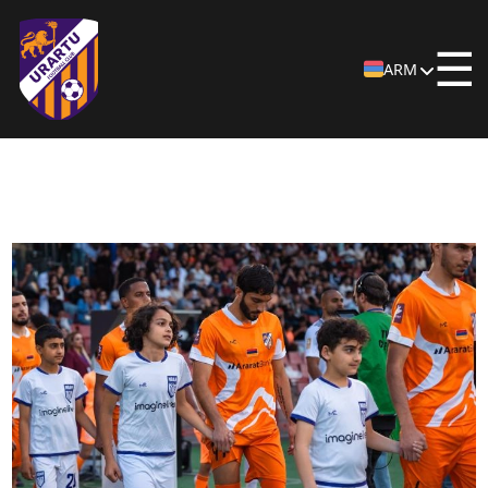
☰
ARM