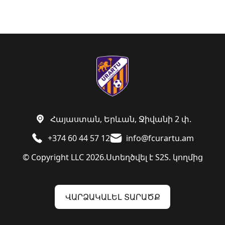
Հայաստան, Երևան, Ջիվանի 2 փ.
+374 60 44 57 12
info@fcurartu.am
© Copyright LLC 2026.
Ստեղծվել է
S2S. կողմից
ՎԱՐՁԱԿԱԼԵԼ ՏԱՐԱԾՔ