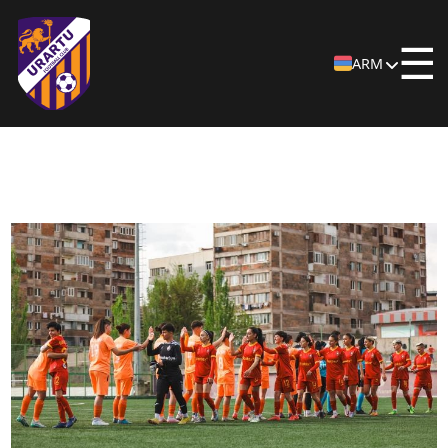
☰
ARM