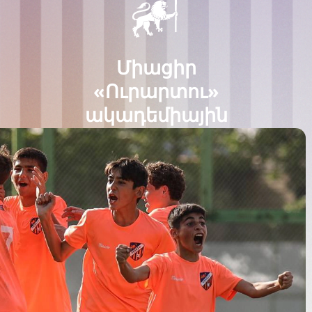
Միացիր
«Ուրարտու»
ակադեմիային