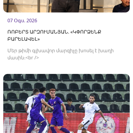
07 Օգս. 2026
ՌՈԲԵՐՏ ԱՐԶՈՒՄԱՆՅԱՆ. «ԿՓՈՐՁԵՆՔ
ԲԱՐԵԼԱՎԵԼ»
Մեր թիմի գլխավոր մարզիչը խոսել է խաղի
մասին։<br />