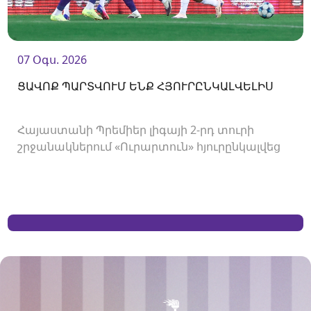
07 Օգս. 2026
ՑԱՎՈՔ ՊԱՐՏՎՈՒՄ ԵՆՔ ՀՅՈՒՐԸՆԿԱԼՎԵԼԻՍ
Հայաստանի Պրեմիեր լիգայի 2-րդ տուրի
շրջանակներում «Ուրարտուն» հյուրընկալվեց
«Արարատ-Արմենիային»։