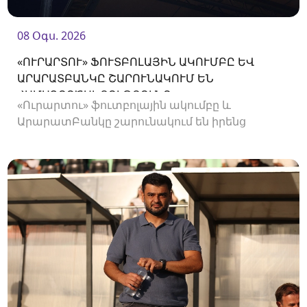
08 Օգս. 2026
«ՈՒՐԱՐՏՈՒ» ՖՈՒՏԲՈԼԱՅԻՆ ԱԿՈՒՄԲԸ ԵՎ
ԱՐԱՐԱՏԲԱՆԿԸ ՇԱՐՈՒՆԱԿՈՒՄ ԵՆ
ՀԱՄԱԳՈՐԾԱԿՑՈՒԹՅՈՒՆԸ
«Ուրարտու» ֆուտբոլային ակումբը և
ԱրարատԲանկը շարունակում են իրենց
համագործակցությունը։