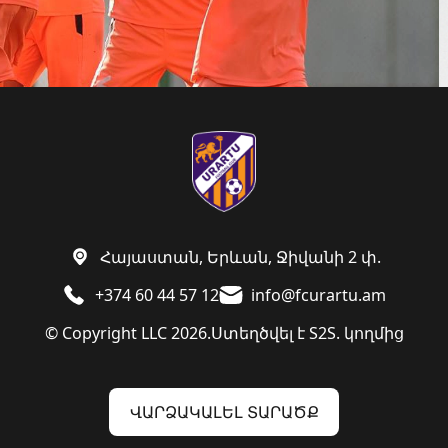
Հայաստան, Երևան, Ջիվանի 2 փ.
+374 60 44 57 12
info@fcurartu.am
© Copyright LLC 2026.
Ստեղծվել է
S2S. կողմից
ՎԱՐՁԱԿԱԼԵԼ ՏԱՐԱԾՔ