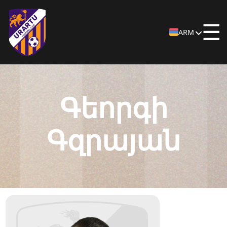
☰
ARM
Գեորգի
Գզրայան