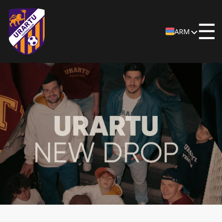
☰
ARM