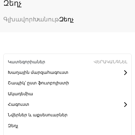
Զեղչ
Գլխավոր
Խանութ
Զեղչ
Կատեգորիաներ
ՎԵՐԱԿԱՆԳՆԵԼ
Խաղային մարզահագուստ
Շապիկ՝ ըստ ֆուտբոլիստի
Ակադեմիա
Հագուստ
Նվերներ և աքսեսուարներ
Զեղչ