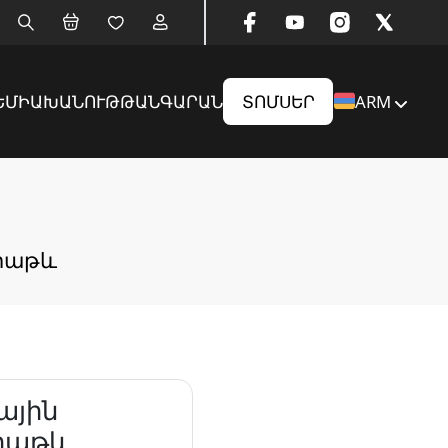
ԵՄԻԱ
ԽԱՆՈՒԹ
ԹԱՆԳԱՐԱՆ
ՏՈՄՍԵՐ
ARM
արաթև
ային
րաթև