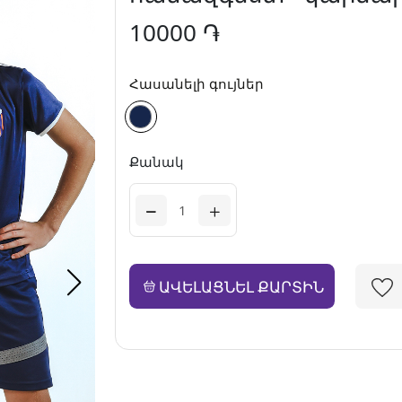
10000 ֏
Հասանելի գույներ
Քանակ
ԱՎԵԼԱՑՆԵԼ ՔԱՐՏԻՆ