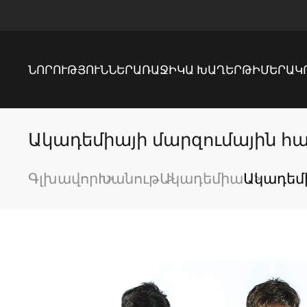
ՆՈՐՈՒԹՅՈՒՆՆԵՐ
ԱՌԱՋԻԿԱ ԽԱՂԵՐ
ԹԻՄԵՐ
ԱԿ
Ակադեմիայի մարզումային հ
Գլխավոր
Խանութ
Ակադեմիա
Ակադեմ