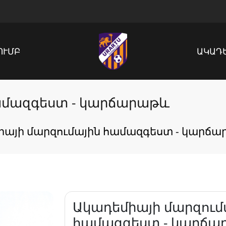
ՈՒՄԲ
ԱԿԱԴ
ամազգեստ - կարճարաթև
իայի մարզումային համազգեստ - կարճ
Ակադեմիայի մարզում
համազգեստ - կարճա