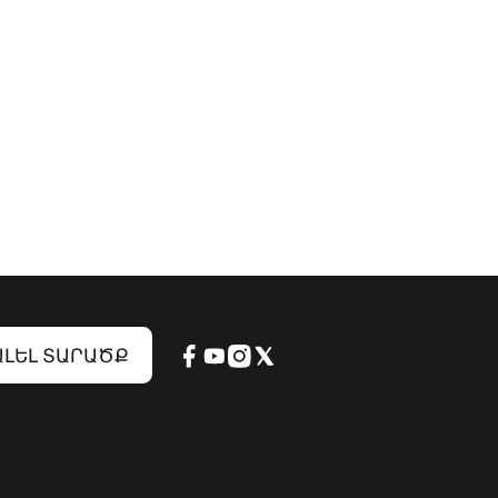
ԼԵԼ ՏԱՐԱԾՔ