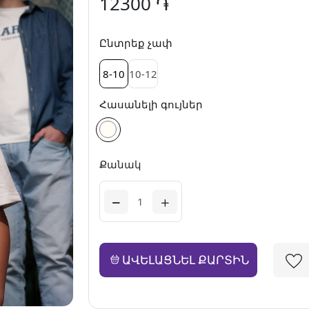
12300 ֏
Ընտրեք չափ
8-10
10-12
Հասանելի գույներ
Քանակ
ԱՎԵԼԱՑՆԵԼ ՔԱՐՏԻՆ