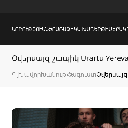
ՆՈՐՈՒԹՅՈՒՆՆԵՐ
ԱՌԱՋԻԿԱ ԽԱՂԵՐ
ԹԻՄԵՐ
ԱԿ
Օվերսայզ շապիկ Urartu Yerev
Գլխավոր
Խանութ
Հագուստ
Օվերսայզ 