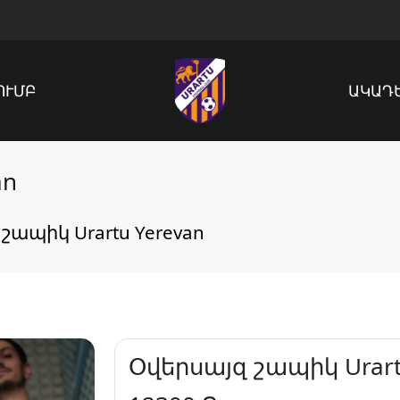
ՈՒՄԲ
ԱԿԱԴ
an
շապիկ Urartu Yerevan
Օվերսայզ շապիկ Urart