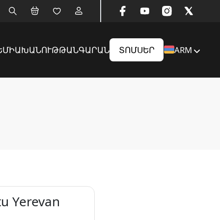
ԵՄԻԱ
ԽԱՆՈՒԹ
ԹԱՆԳԱՐԱՆ
ՏՈՄՍԵՐ
ARM
u Yerevan