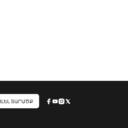
ԼԵԼ ՏԱՐԱԾՔ