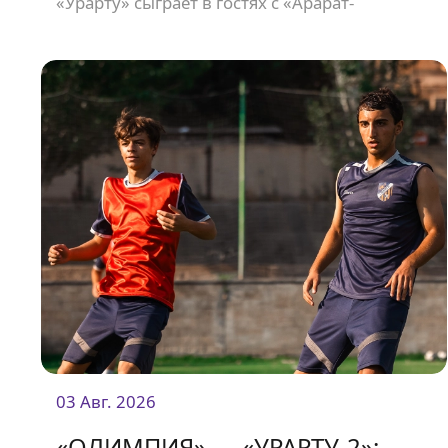
«Урарту» сыграет в гостях с «Арарат-
Арменией». Начало матча в 19:00.
03 Авг. 2026
«ОЛИМПИЯ» — «УРАРТУ-2»: