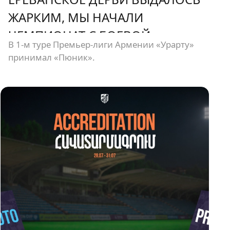
ЖАРКИМ, МЫ НАЧАЛИ
ЧЕМПИОНАТ С БОЕВОЙ
В 1-м туре Премьер-лиги Армении «Урарту»
НИЧЬЕЙ
принимал «Пюник».