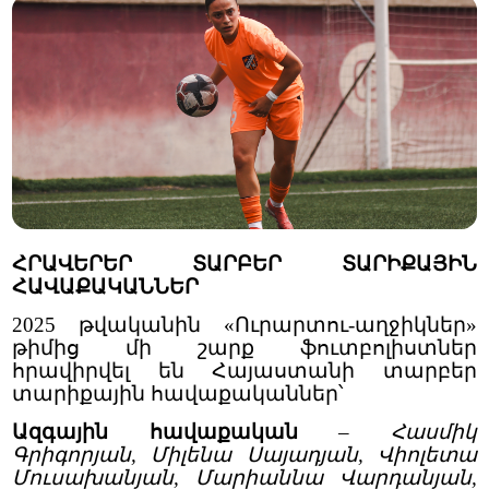
ՀՐԱՎԵՐԵՐ ՏԱՐԲԵՐ ՏԱՐԻՔԱՅԻՆ
ՀԱՎԱՔԱԿԱՆՆԵՐ
2025 թվականին «Ուրարտու-աղջիկներ»
թիմից մի շարք ֆուտբոլիստներ
հրավիրվել են Հայաստանի տարբեր
տարիքային հավաքականներ՝
Ազգային հավաքական
–
Հասմիկ
Գրիգորյան, Միլենա Սայադյան, Վիոլետա
Մուսախանյան, Մարիաննա Վարդանյան,