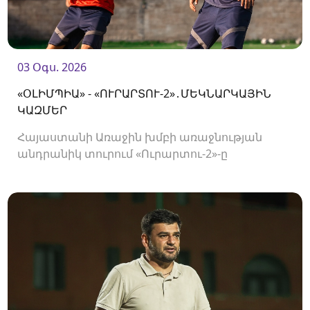
03 Օգս. 2026
«ՕԼԻՄՊԻԱ» - «ՈՒՐԱՐՏՈՒ-2»․ՄԵԿՆԱՐԿԱՅԻՆ
ԿԱԶՄԵՐ
Հայաստանի Առաջին խմբի առաջնության
անդրանիկ տուրում «Ուրարտու-2»-ը
կհյուրընկալվի «Օլիմպիային»։