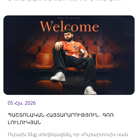
Ակումբը պայմանագիր է ստորագրել
պաշտպան Պետիկ Մանուկյանի հետ:<br />
05 Հլս. 2026
ՊԱՇՏՈՆԱԿԱՆ ՀԱՅՏԱՐԱՐՈՒԹՅՈՒՆ․ ԳՈՌ
ԼՈՒԼՈՒԿՅԱՆ
Ուրախ ենք տեղեկացնել, որ «Ուրարտուի» սան