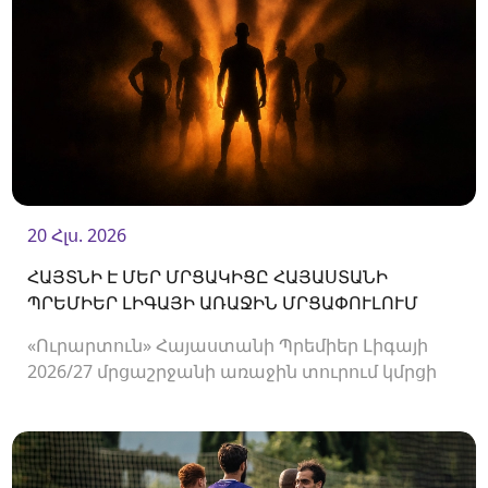
20 Հլս. 2026
ՀԱՅՏՆԻ Է ՄԵՐ ՄՐՑԱԿԻՑԸ ՀԱՅԱՍՏԱՆԻ
ՊՐԵՄԻԵՐ ԼԻԳԱՅԻ ԱՌԱՋԻՆ ՄՐՑԱՓՈՒԼՈՒՄ
«Ուրարտուն» Հայաստանի Պրեմիեր Լիգայի
2026/27 մրցաշրջանի առաջին տուրում կմրցի
Փյունիկի հետ։ Հանդիպումը կկայանա
օգոստոսի 2-ին «Ուրարտու» մարզադաշտում։