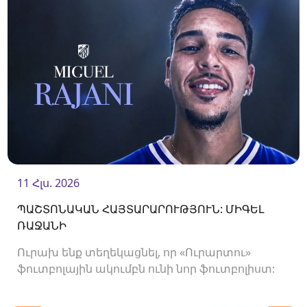
11 Հլս. 2026
ՊԱՇՏՈՆԱԿԱՆ ՀԱՅՏԱՐԱՐՈՒԹՅՈՒՆ: ՄԻԳԵԼ
ՌԱՋԱՆԻ
Ուրախ ենք տեղեկացնել, որ «Ուրարտու»
ֆուտբոլային ակումբն ունի նոր ֆուտբոլիստ:
Ակումբը պայմանագիր է ստորագրել
հարձակվող Միգել Ռաջանիի հետ: