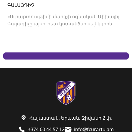
ԳԱԼԱՅԴԻՉ
«Ուրարտու» թիմի մարզչի օգնական Միխայիլ
Գալադիչը այսուհետ կստանձնի սելեկցիոն
բաժնի ղեկավարի պաշտոնը:
Հայաստան, Երևան, Ջիվանի 2 փ.
+374 60 44 57 12
info@fcurartu.am