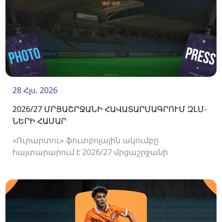
28 Հլս. 2026
2026/27 ՄՐՑԱՇՐՋԱՆԻ ՀԱՎԱՏԱՐՄԱԳՐՈՒՄ ԶԼՄ-
ՆԵՐԻ ՀԱՄԱՐ
«Ուրարտու» ֆուտբոլային ակումբը
հայտարարում է 2026/27 մրցաշրջանի
Հայաստանի Պրեմիեր լիգայի հանդիպումների
համար ԶԼՄ-ների հավատարմագրման
մեկնարկի մասին։