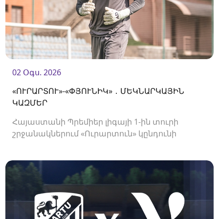
02 Օգս. 2026
«ՈՒՐԱՐՏՈՒ»-«ՓՅՈՒՆԻԿ» ․ ՄԵԿՆԱՐԿԱՅԻՆ
ԿԱԶՄԵՐ
Հայաստանի Պրեմիեր լիգայի 1-ին տուրի
շրջանակներում «Ուրարտուն» կընդունի
«Փյունիկին»։ Հանդիպումը կկայանա 21։00-
ին։<br />