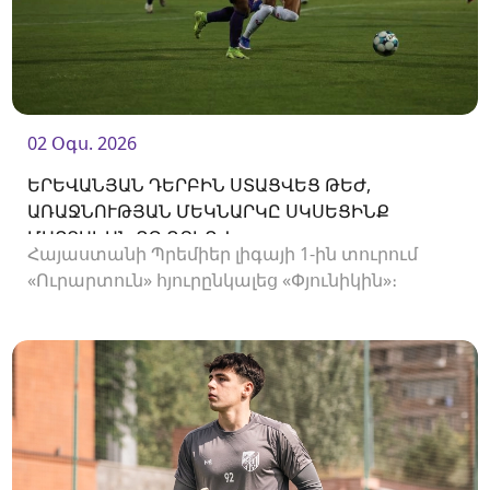
02 Օգս. 2026
ԵՐԵՎԱՆՅԱՆ ԴԵՐԲԻՆ ՍՏԱՑՎԵՑ ԹԵԺ,
ԱՌԱՋՆՈՒԹՅԱՆ ՄԵԿՆԱՐԿԸ ՍԿՍԵՑԻՆՔ
ՄԱՐՏԱԿԱՆ ՈՉ-ՈՔԻՈՎ
Հայաստանի Պրեմիեր լիգայի 1-ին տուրում
«Ուրարտուն» հյուրընկալեց «Փյունիկին»։