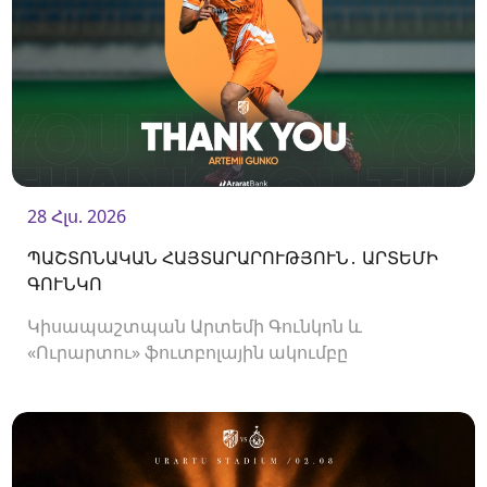
28 Հլս. 2026
ՊԱՇՏՈՆԱԿԱՆ ՀԱՅՏԱՐԱՐՈՒԹՅՈՒՆ․ ԱՐՏԵՄԻ
ԳՈՒՆԿՈ
Կիսապաշտպան Արտեմի Գունկոն և
«Ուրարտու» ֆուտբոլային ակումբը
երկկողմանի համաձայնությամբ խզել են
կողմերի միջև պայմանագիրը: