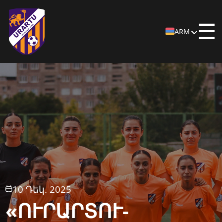
☰
ARM
10 Դեկ. 2025
«ՈՒՐԱՐՏՈՒ-