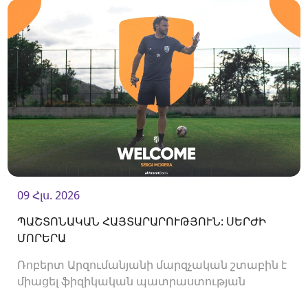
09 Հլս. 2026
ՊԱՇՏՈՆԱԿԱՆ ՀԱՅՏԱՐԱՐՈՒԹՅՈՒՆ: ՍԵՐԺԻ
ՄՈՐԵՐԱ
Ռոբերտ Արզումանյանի մարզչական շտաբին է
միացել ֆիզիկական պատրաստության
մարզիչ Սերժի Մորերան: