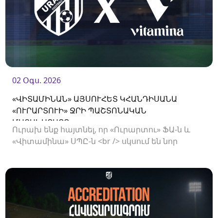
02 Օգս. 2026
«ՎԻՏԱՄԻՆԱՆ» ԱՅՍՈՒՀԵՏ ԿՀԱՆԴԻՍԱՆԱ
«ՈՒՐԱՐՏՈՒԻ» ՋՐԻ ՊԱՇՏՈՆԱԿԱՆ
ՄԱՏԱԿԱՐԱՐԸ
Ուրախ ենք հայտնել, որ «Ուրարտու» ՖԱ-ն և
«Վիտամինա» ՍՊԸ-ն <br /> սկսում են նոր
համագործակցություն: