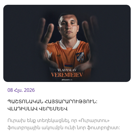
08 Հլս. 2026
ՊԱՇՏՈՆԱԿԱՆ ՀԱՅՏԱՐԱՐՈՒԹՅՈՒՆ:
ՎԼԱԴԻՍԼԱՎ ՎԵՐԵՄԵԵՎ
Ուրախ ենք տեղեկացնել, որ «Ուրարտու»
ֆուտբոլային ակումբն ունի նոր ֆուտբոլիստ: