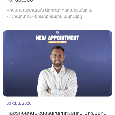
Կիսապաշտպան Արթուր Իսրաելյանը և
«Ուրարտու» ֆուտբոլային ակումբը
երկկողմանի համաձայնությամբ խզել են
կողմերի միջև պայմանագիրը:
30 Հնս. 2026
ՊԱՇՏՈՆԱԿԱՆ ՀԱՅՏԱՐԱՐՈՒԹՅՈՒՆ: ՄԻԽԱՅԻԼ