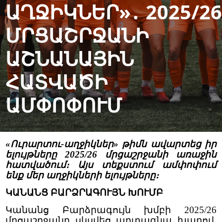
ԱՂՋԻԿՆԵՐ»․ 2025/26
ՄՐՑԱՇՐՋԱՆԻ
ԱՇՆԱՆԱՅԻՆ
ՀԱՏՎԱԾԻ
ԱՄՓՈՓՈՒՄ
«Ուրարտու-աղջիկներ» թիմն ավարտեց իր
ելույթները 2025/26 մրցաշրջանի առաջին
հատվածում։ Այս տեքստում ամփոփում
ենք մեր աղջիկների ելույթները։
ԿԱՆԱՆՑ ԲԱՐՁՐԱԳՈՒՅՆ ԽՈՒՄԲ
Կանանց Բարձրագույն խմբի 2025/26
մրցաշրջանը սկսվեց արտագնա խաղով,