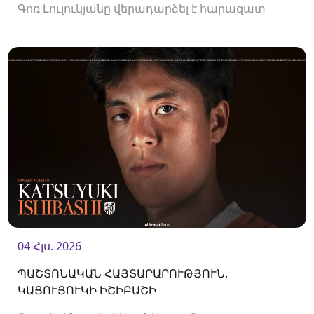
Գոռ Լուլուկյանը վերադարձել է հարազատ
ակումբ և եյութները կշարունակի
«Ուրարտուում»:
04 Հլս. 2026
ՊԱՇՏՈՆԱԿԱՆ ՀԱՅՏԱՐԱՐՈՒԹՅՈՒՆ.
ԿԱՑՈՒՅՈՒԿԻ ԻՇԻԲԱՇԻ