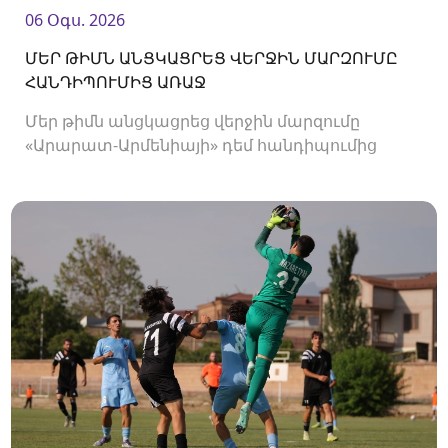
06 Օգս. 2026
ՄԵՐ ԹԻՄՆ ԱՆՑԿԱՑՐԵՑ ՎԵՐՋԻՆ ՄԱՐԶՈՒՄԸ
ՀԱՆԴԻՊՈՒՄԻՑ ԱՌԱՋ
Մեր թիմն անցկացրեց վերջին մարզումը
«Արարատ-Արմենիայի» դեմ հանդիպումից
առաջ։