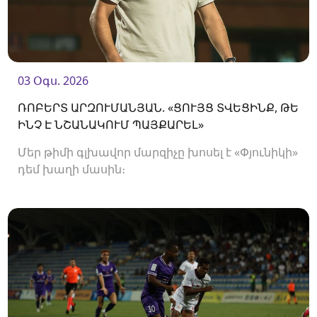
03 Օգս. 2026
ՌՈԲԵՐՏ ԱՐԶՈՒՄԱՆՅԱՆ. «ՑՈՒՅՑ ՏՎԵՑԻՆՔ, ԹԵ
ԻՆՉ Է ՆՇԱՆԱԿՈՒՄ ՊԱՅՔԱՐԵԼ»
Մեր թիմի գլխավոր մարզիչը խոսել է «Փյունիկի»
դեմ խաղի մասին։