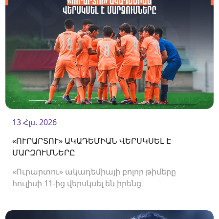
13 Հլս. 2026
«ՈՒՐԱՐՏՈՒ» ԱԿԱԴԵՄԻԱՆ ՎԵՐՍԿՍԵԼ Է
ՄԱՐԶՈՒՄՆԵՐԸ
«Ուրարտու» ակադեմիայի բոլոր թիմերը
հուլիսի 11-ից վերսկսել են իրենց
մարզումները<br />