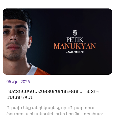
Ակումբը պայմանագիր է ստորագրել
պաշտպան Վլադիսլավ Վերեմեևի հետ:<br />
06 Հլս. 2026
ՊԱՇՏՈՆԱԿԱՆ ՀԱՅՏԱՐԱՐՈՒԹՅՈՒՆ: ՊԵՏԻԿ
ՄԱՆՈՒԿՅԱՆ
Ուրախ ենք տեղեկացնել, որ «Ուրարտու»
ֆուտբոլային ակումբն ունի նոր ֆուտբոլիստ: