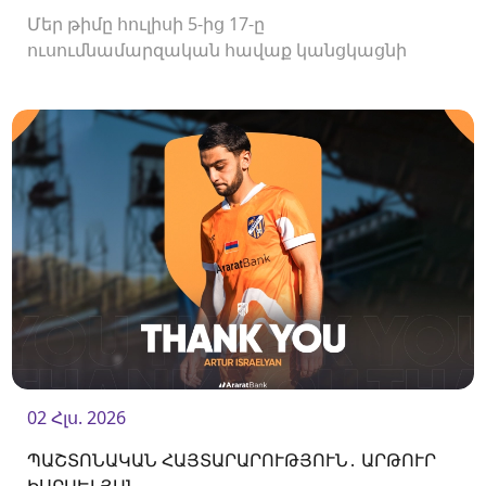
Մեր թիմը հուլիսի 5-ից 17-ը
ուսումնամարզական հավաք կանցկացնի
Վրաստանում։
02 Հլս. 2026
ՊԱՇՏՈՆԱԿԱՆ ՀԱՅՏԱՐԱՐՈՒԹՅՈՒՆ․ ԱՐԹՈՒՐ
ԻՍՐԱԵԼՅԱՆ