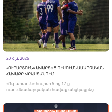
20 Հլս. 2026
«ՈՒՐԱՐՏՈՒՆ» ԱՎԱՐՏԵՑ ՈՒՍՈՒՄՆԱՄԱՐԶԱԿԱՆ
ՀԱՎԱՔԸ ՎՐԱՍՏԱՆՈՒՄ
«Ուրարտուն» հուլիսի 5-ից 17-ը
ուսումնամարզական հավաք անցկացրեց
Վրաստանում, որի շրջանակներում
անցկացրեց մի քանի ընկերական հանդիպում: