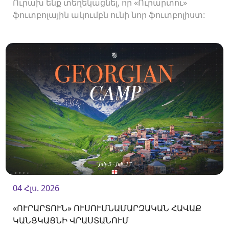
Ուրախ ենք տեղեկացնել, որ «Ուրարտու»
ֆուտբոլային ակումբն ունի նոր ֆուտբոլիստ:
04 Հլս. 2026
«ՈՒՐԱՐՏՈՒՆ» ՈՒՍՈՒՄՆԱՄԱՐԶԱԿԱՆ ՀԱՎԱՔ
ԿԱՆՑԿԱՑՆԻ ՎՐԱՍՏԱՆՈՒՄ