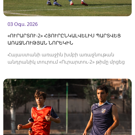
03 Օգս. 2026
«ՈՒՐԱՐՏՈՒ-2» ՀՅՈՒՐԸՆԿԱԼՎԵԼԻՍ ՊԱՐՏՎԵՑ
ԱՌԱՋՆՈՒԹՅԱՆ ՆՈՐԵԿԻՆ
Հայաստանի առաջին խմբի առաջնութան
անդրանիկ տուրում «Ուրարտու-2» թիմը մրցեց
առաջնության նորեկ «Օլիմպիայի» դեմ։