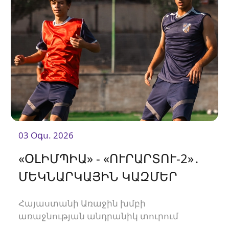
03 Օգս. 2026
«ՕԼԻՄՊԻԱ» - «ՈՒՐԱՐՏՈՒ-2»․
ՄԵԿՆԱՐԿԱՅԻՆ ԿԱԶՄԵՐ
Հայաստանի Առաջին խմբի
առաջնության անդրանիկ տուրում
«Ուրարտու-2»-ը կհյուրընկալվի