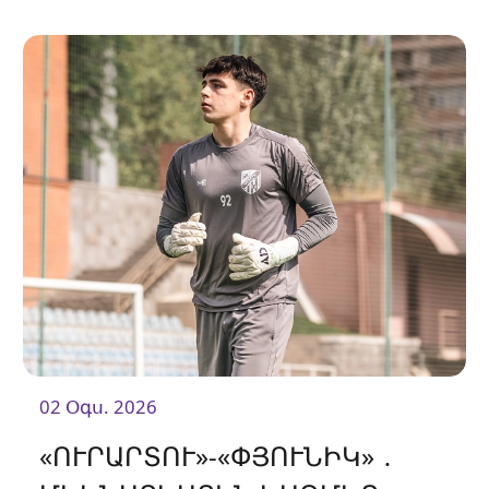
«Օլիմպիային»։
02 Օգս. 2026
«ՈՒՐԱՐՏՈՒ»-«ՓՅՈՒՆԻԿ» ․