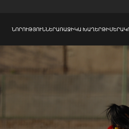
ՆՈՐՈՒԹՅՈՒՆՆԵՐ
ԱՌԱՋԻԿԱ ԽԱՂԵՐ
ԹԻՄԵՐ
ԱԿ