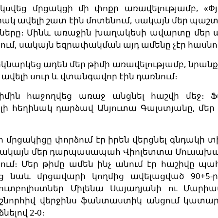
սվեց մրցակցի մի փոքր առավելությամբ, «Փյո
կ ավելի շատ էին մոտենում, սակայն մեր պաշ
գները։ Մինև առաջին խաղակեսի ավարտը մեր 
ծում, սակայն եզրափակման այդ ամենը չէր հասնո
կնարկեց ադեն մեր թիմի առավելությամբ, նրանք 
 ավելի սուր և վտանգավոր էին դառնում։
 թիմին հաջողվեց առաջ անցնել հաշվի մեջ։
լի հեղինակ դարձավ Անյուտա Գալստյանը, մեր
 մրցակիցը փորձում էր իրեն վերցնել գնդակի տի
, սակայն մեր դարպասապահ Վիոլետտա Մուսախ
ում։ Մեր թիմը ամեն ինչ անում էր հաշիվը պահ
ց նաև մրցավարի կողմից ավելացված 90+5-ր
ֆուտբոլիստներ Միլենա Սայադյանի ու Մարիա
շնորհիվ վերջինս ֆանտաստիկ անցում կատար
ելով 2-0։