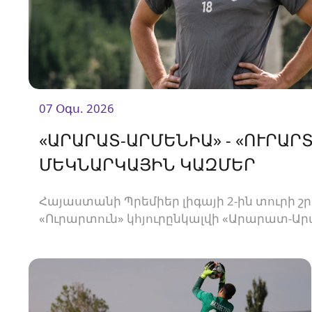
07 Օգս. 2026
«ԱՐԱՐԱՏ-ԱՐՄԵՆԻԱ» - «ՈՒՐԱՐՏ
ՄԵԿՆԱՐԿԱՅԻՆ ԿԱԶՄԵՐ
Հայաստանի Պրեմիեր լիգայի 2-ին տուրի շ
«Ուրարտուն» կհյուրընկալվի «Արարատ-Ար
Հանդիպումը կկայանա 19։00-ին։