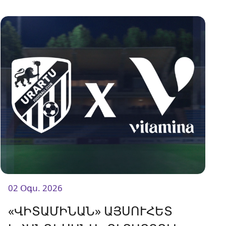
02 Օգս. 2026
«ՎԻՏԱՄԻՆԱՆ» ԱՅՍՈՒՀԵՏ