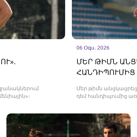
06 Օգս. 2026
ՈՒ».
ՄԵՐ ԹԻՄՆ ԱՆ
ՀԱՆԴԻՊՈՒՄԻՑ
րջանակներում
Մեր թիմն անցկացրեց
մենիային»։
դեմ հանդիպումից ա