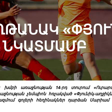
ՂԹԱՆԱԿ «ՓՅՈՒ
 ՆԿԱՏՄԱՄԲ
 խմբի առաջնության 14-րդ տուրում «Ուրար
աջնության չեմպիոն հռչակված «Փյունիկ-աղջիկն
ազմում գոլերի հեղինակներ դարձան Մարիամ 