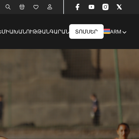
ԵՄԻԱ
ԽԱՆՈՒԹ
ԹԱՆԳԱՐԱՆ
ՏՈՄՍԵՐ
ARM