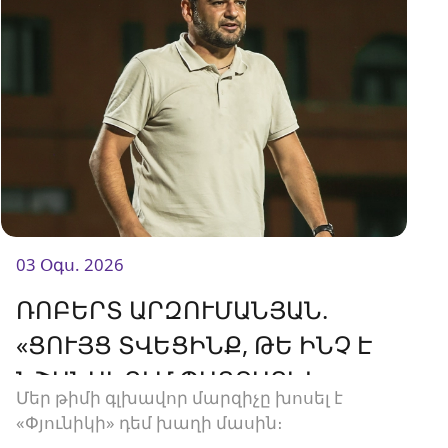
03 Օգս. 2026
ՌՈԲԵՐՏ ԱՐԶՈՒՄԱՆՅԱՆ.
«ՑՈՒՅՑ ՏՎԵՑԻՆՔ, ԹԵ ԻՆՉ Է
ՆՇԱՆԱԿՈՒՄ ՊԱՅՔԱՐԵԼ»
Մեր թիմի գլխավոր մարզիչը խոսել է
«Փյունիկի» դեմ խաղի մասին։