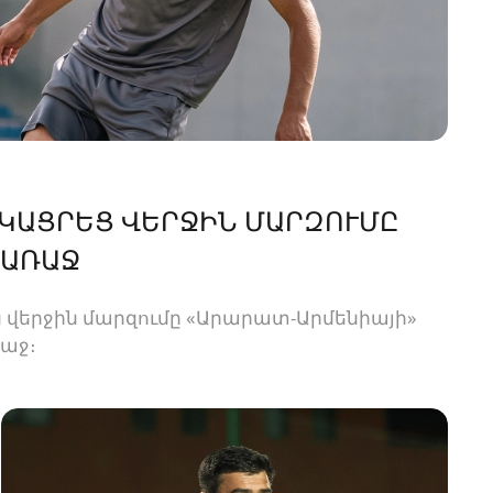
ՑԿԱՑՐԵՑ ՎԵՐՋԻՆ ՄԱՐԶՈՒՄԸ
 ԱՌԱՋ
 վերջին մարզումը «Արարատ-Արմենիայի»
ռաջ։