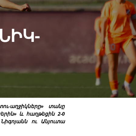
ՆԻԿ-
տու-աղջիկները» տանը
երին» և հաղթեցին 2-0
Նիգոյանն ու Անյուտա