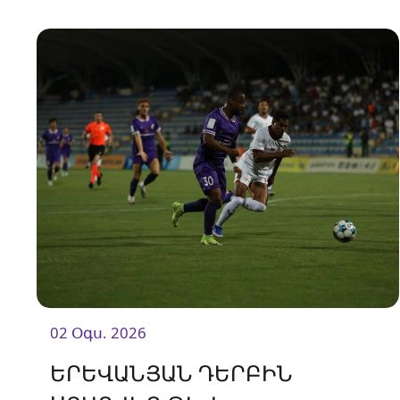
նորեկ «Օլիմպիայի» դեմ։
02 Օգս. 2026
ԵՐԵՎԱՆՅԱՆ ԴԵՐԲԻՆ