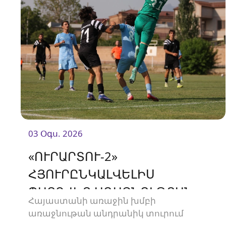
03 Օգս. 2026
«ՈՒՐԱՐՏՈՒ-2»
ՀՅՈՒՐԸՆԿԱԼՎԵԼԻՍ
ՊԱՐՏՎԵՑ ԱՌԱՋՆՈՒԹՅԱՆ
Հայաստանի առաջին խմբի
ՆՈՐԵԿԻՆ
առաջնութան անդրանիկ տուրում
«Ուրարտու-2» թիմը մրցեց առաջնության