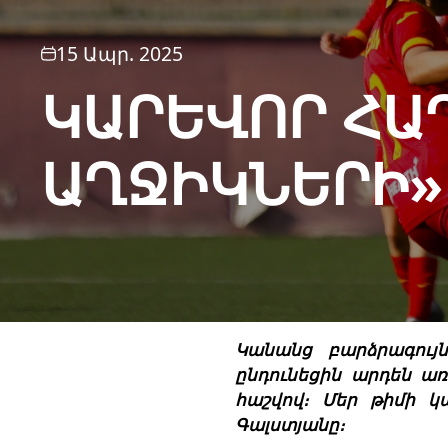
15 Ապր. 2025
ԿԱՐԵՎՈՐ ՀԱ
ԱՂՋԻԿՆԵՐԻ»
Կանանց բարձրագույն
ընդունեցին արդեն առ
հաշվով։ Մեր թիմի կ
Գալստյանը։