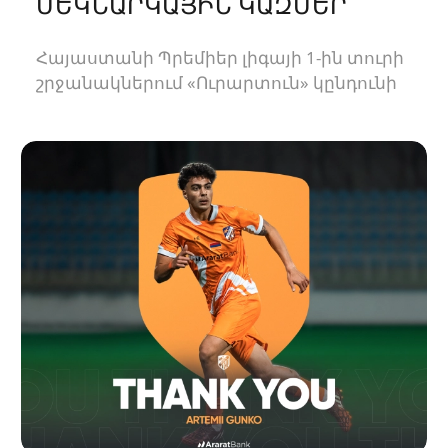
ՄԵԿՆԱՐԿԱՅԻՆ ԿԱԶՄԵՐ
Հայաստանի Պրեմիեր լիգայի 1-ին տուրի
շրջանակներում «Ուրարտուն» կընդունի
«Փյունիկին»։ Հանդիպումը կկայանա
21։00-ին։<br />