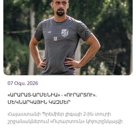
07 Օգս. 2026
«ԱՐԱՐԱՏ-ԱՐՄԵՆԻԱ» - «ՈՒՐԱՐՏՈՒ».
ՄԵԿՆԱՐԿԱՅԻՆ ԿԱԶՄԵՐ
Հայաստանի Պրեմիեր լիգայի 2-ին տուրի
շրջանակներում «Ուրարտուն» կհյուրընկալվի
«Արարատ-Արմենիային»։ Հանդիպումը
կկայանա 19։00-ին։