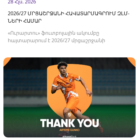
28 Հլս. 2026
2026/27 ՄՐՑԱՇՐՋԱՆԻ ՀԱՎԱՏԱՐՄԱԳՐՈՒՄ ԶԼՄ-
ՆԵՐԻ ՀԱՄԱՐ
«Ուրարտու» ֆուտբոլային ակումբը
հայտարարում է 2026/27 մրցաշրջանի
Հայաստանի Պրեմիեր լիգայի հանդիպումների
համար ԶԼՄ-ների հավատարմագրման
մեկնարկի մասին։