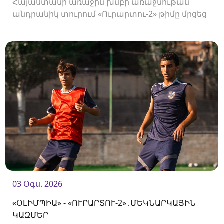
Հայաստանի առաջին խմբի առաջնութան
անդրանիկ տուրում «Ուրարտու-2» թիմը մրցեց
առաջնության նորեկ «Օլիմպիայի» դեմ։
03 Օգս. 2026
«ՕԼԻՄՊԻԱ» - «ՈՒՐԱՐՏՈՒ-2»․ՄԵԿՆԱՐԿԱՅԻՆ
ԿԱԶՄԵՐ