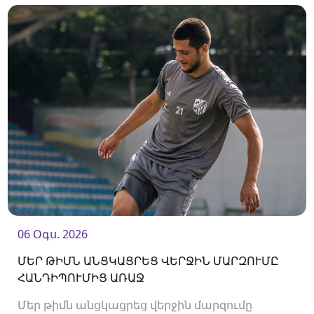
06 Օգս. 2026
ՄԵՐ ԹԻՄՆ ԱՆՑԿԱՑՐԵՑ ՎԵՐՋԻՆ ՄԱՐԶՈՒՄԸ
ՀԱՆԴԻՊՈՒՄԻՑ ԱՌԱՋ
Մեր թիմն անցկացրեց վերջին մարզումը