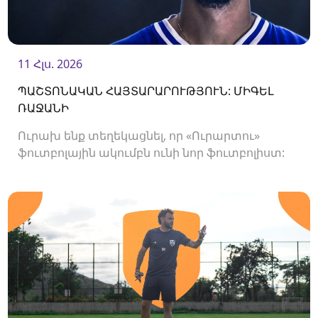
11 Հլս. 2026
ՊԱՇՏՈՆԱԿԱՆ ՀԱՅՏԱՐԱՐՈՒԹՅՈՒՆ: ՄԻԳԵԼ
ՌԱՋԱՆԻ
Ուրախ ենք տեղեկացնել, որ «Ուրարտու»
ֆուտբոլային ակումբն ունի նոր ֆուտբոլիստ:
Ակումբը պայմանագիր է ստորագրել
հարձակվող Միգել Ռաջանիի հետ: