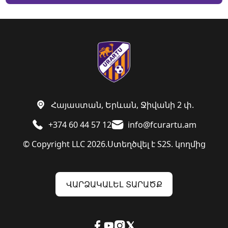
Հայաստան, Երևան, Ջիվանի 2 փ.
+374 60 44 57 12
info@fcurartu.am
© Copyright LLC 2026.
Ստեղծվել է
S2S. կողմից
ՎԱՐՁԱԿԱԼԵԼ ՏԱՐԱԾՔ