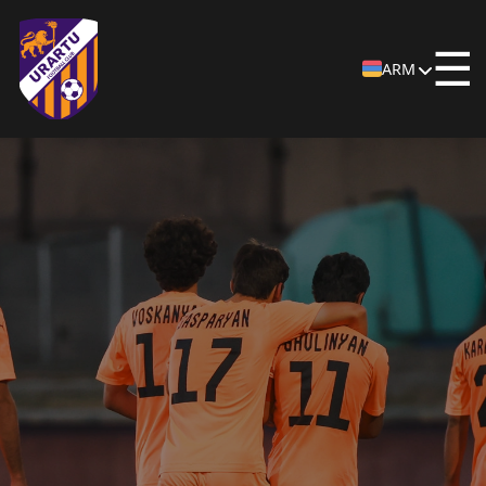
☰
ARM