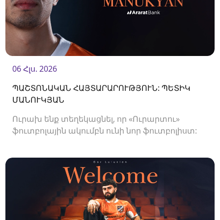
06 Հլս. 2026
ՊԱՇՏՈՆԱԿԱՆ ՀԱՅՏԱՐԱՐՈՒԹՅՈՒՆ: ՊԵՏԻԿ
ՄԱՆՈՒԿՅԱՆ
Ուրախ ենք տեղեկացնել, որ «Ուրարտու»
ֆուտբոլային ակումբն ունի նոր ֆուտբոլիստ:
Ակումբը պայմանագիր է ստորագրել
պաշտպան Պետիկ Մանուկյանի հետ:<br />