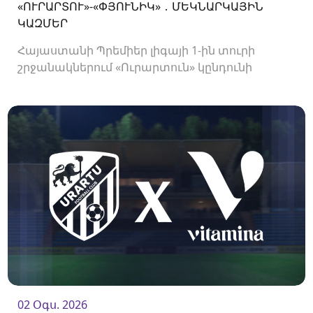
«ՈՒՐԱՐՏՈՒ»-«ՓՅՈՒՆԻԿ» ․ ՄԵԿՆԱՐԿԱՅԻՆ
ԿԱԶՄԵՐ
Հայաստանի Պրեմիեր լիգայի 1-ին տուրի
շրջանակներում «Ուրարտուն» կընդունի
«Փյունիկին»։ Հանդիպումը կկայանա 21։00-
ին։<br />
02 Օգս. 2026