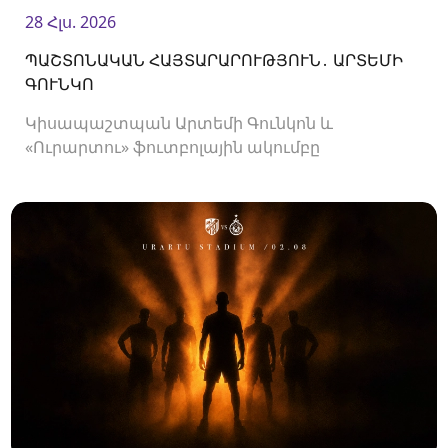
28 Հլս. 2026
ՊԱՇՏՈՆԱԿԱՆ ՀԱՅՏԱՐԱՐՈՒԹՅՈՒՆ․ ԱՐՏԵՄԻ
ԳՈՒՆԿՈ
Կիսապաշտպան Արտեմի Գունկոն և
«Ուրարտու» ֆուտբոլային ակումբը
երկկողմանի համաձայնությամբ խզել են
կողմերի միջև պայմանագիրը: