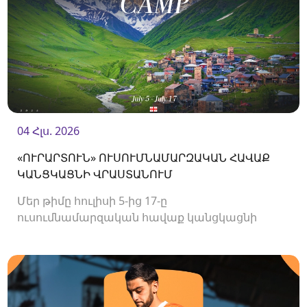
04 Հլս. 2026
«ՈՒՐԱՐՏՈՒՆ» ՈՒՍՈՒՄՆԱՄԱՐԶԱԿԱՆ ՀԱՎԱՔ
ԿԱՆՑԿԱՑՆԻ ՎՐԱՍՏԱՆՈՒՄ
Մեր թիմը հուլիսի 5-ից 17-ը
ուսումնամարզական հավաք կանցկացնի
Վրաստանում։