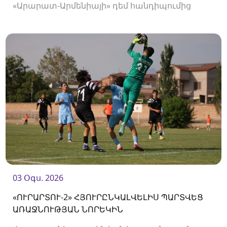
«Արարատ-Արմենիայի» դեմ հանդիպումից
առաջ։
03 Օգս. 2026
«ՈՒՐԱՐՏՈՒ-2» ՀՅՈՒՐԸՆԿԱԼՎԵԼԻՍ ՊԱՐՏՎԵՑ
ԱՌԱՋՆՈՒԹՅԱՆ ՆՈՐԵԿԻՆ