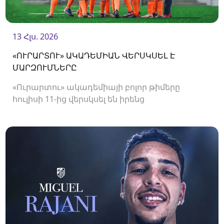
13 Հլս. 2026
«ՈՒՐԱՐՏՈՒ» ԱԿԱԴԵՄԻԱՆ ՎԵՐՍԿՍԵԼ Է
ՄԱՐԶՈՒՄՆԵՐԸ
«Ուրարտու» ակադեմիայի բոլոր թիմերը
հուլիսի 11-ից վերսկսել են իրենց
մարզումները<br />