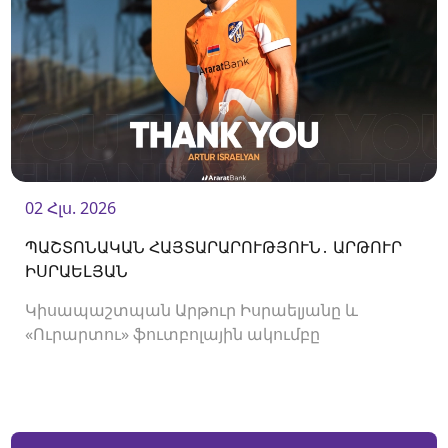
02 Հլս. 2026
ՊԱՇՏՈՆԱԿԱՆ ՀԱՅՏԱՐԱՐՈՒԹՅՈՒՆ․ ԱՐԹՈՒՐ
ԻՍՐԱԵԼՅԱՆ
Կիսապաշտպան Արթուր Իսրաելյանը և
«Ուրարտու» ֆուտբոլային ակումբը
երկկողմանի համաձայնությամբ խզել են
կողմերի միջև պայմանագիրը: