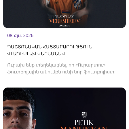
08 Հլս. 2026
ՊԱՇՏՈՆԱԿԱՆ ՀԱՅՏԱՐԱՐՈՒԹՅՈՒՆ:
ՎԼԱԴԻՍԼԱՎ ՎԵՐԵՄԵԵՎ
Ուրախ ենք տեղեկացնել, որ «Ուրարտու»
ֆուտբոլային ակումբն ունի նոր ֆուտբոլիստ:
Ակումբը պայմանագիր է ստորագրել
պաշտպան Վլադիսլավ Վերեմեևի հետ:<br />