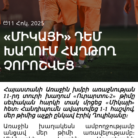
11 Հոկ. 2025
«ՄԻԿԱՅԻ» ԴԵՄ
ԽԱՂՈՒՄ ՀԱՂԹՈՂ
ՉՈՐՈՇՎԵՑ
Հայաստանի Առաջին խմբի առաջնության
11-րդ տուրի խաղում «Ուրարտու-2» թիմը
սեփական հարկի տակ մրցեց «Միկայի»
հետ։ Հանդիպումն ավարտվեց 1-1 հաշվով,
մեր թիմից աչքի ընկավ Էրիկ Ղուլինյանը։
Առաջին խաղակեսն ամբողջությամբ
անցավ մեր թիմի առավելությամբ։