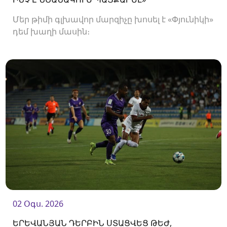
Մեր թիմի գլխավոր մարզիչը խոսել է «Փյունիկի»
դեմ խաղի մասին։
02 Օգս. 2026
ԵՐԵՎԱՆՅԱՆ ԴԵՐԲԻՆ ՍՏԱՑՎԵՑ ԹԵԺ,