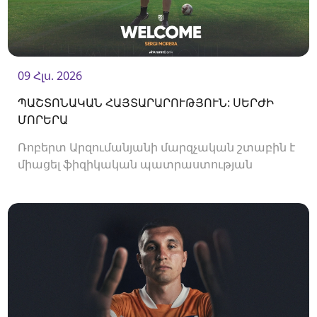
09 Հլս. 2026
ՊԱՇՏՈՆԱԿԱՆ ՀԱՅՏԱՐԱՐՈՒԹՅՈՒՆ: ՍԵՐԺԻ
ՄՈՐԵՐԱ
Ռոբերտ Արզումանյանի մարզչական շտաբին է
միացել ֆիզիկական պատրաստության
մարզիչ Սերժի Մորերան: