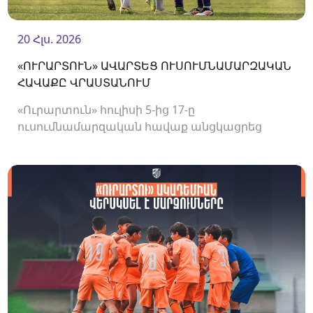
20 Հլս. 2026
«ՈՒՐԱՐՏՈՒՆ» ԱՎԱՐՏԵՑ ՈՒՍՈՒՄՆԱՄԱՐԶԱԿԱՆ
ՀԱՎԱՔԸ ՎՐԱՍՏԱՆՈՒՄ
«Ուրարտուն» հուլիսի 5-ից 17-ը
ուսումնամարզական հավաք անցկացրեց
Վրաստանում, որի շրջանակներում
անցկացրեց մի քանի ընկերական հանդիպում: