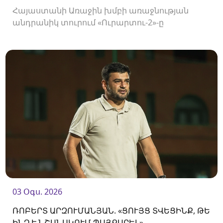
Հայաստանի Առաջին խմբի առաջնության
անդրանիկ տուրում «Ուրարտու-2»-ը
կհյուրընկալվի «Օլիմպիային»։
03 Օգս. 2026
ՌՈԲԵՐՏ ԱՐԶՈՒՄԱՆՅԱՆ. «ՑՈՒՅՑ ՏՎԵՑԻՆՔ, ԹԵ
ԻՆՉ Է ՆՇԱՆԱԿՈՒՄ ՊԱՅՔԱՐԵԼ»