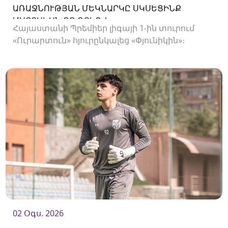
ԱՌԱՋՆՈՒԹՅԱՆ ՄԵԿՆԱՐԿԸ ՍԿՍԵՑԻՆՔ
ՄԱՐՏԱԿԱՆ ՈՉ-ՈՔԻՈՎ
Հայաստանի Պրեմիեր լիգայի 1-ին տուրում
«Ուրարտուն» հյուրընկալեց «Փյունիկին»։
02 Օգս. 2026