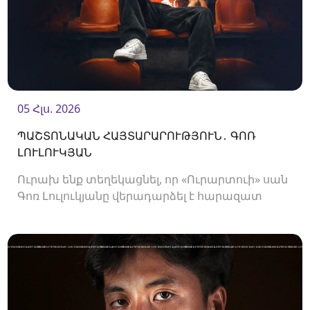
05 Հլս. 2026
ՊԱՇՏՈՆԱԿԱՆ ՀԱՅՏԱՐԱՐՈՒԹՅՈՒՆ․ ԳՈՌ
ԼՈՒԼՈՒԿՅԱՆ
Ուրախ ենք տեղեկացնել, որ «Ուրարտուի» սան
Գոռ Լուլուկյանը վերադարձել է հարազատ
ակումբ և եյութները կշարունակի
«Ուրարտուում»: