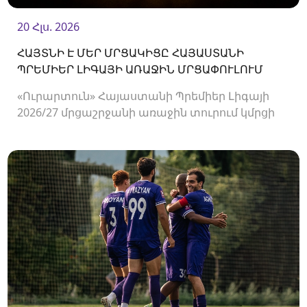
20 Հլս. 2026
ՀԱՅՏՆԻ Է ՄԵՐ ՄՐՑԱԿԻՑԸ ՀԱՅԱՍՏԱՆԻ
ՊՐԵՄԻԵՐ ԼԻԳԱՅԻ ԱՌԱՋԻՆ ՄՐՑԱՓՈՒԼՈՒՄ
«Ուրարտուն» Հայաստանի Պրեմիեր Լիգայի
2026/27 մրցաշրջանի առաջին տուրում կմրցի
Փյունիկի հետ։ Հանդիպումը կկայանա
օգոստոսի 2-ին «Ուրարտու» մարզադաշտում։