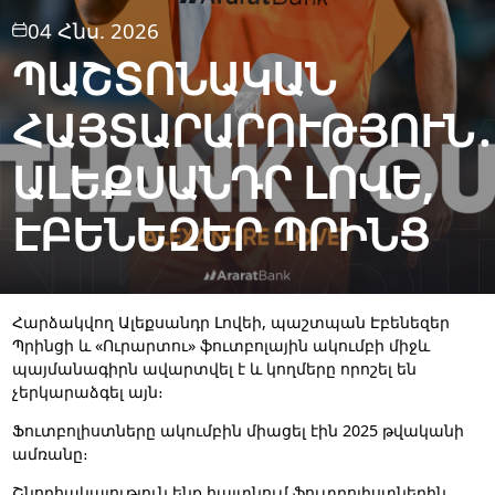
04 Հնս. 2026
ՊԱՇՏՈՆԱԿԱՆ
ՀԱՅՏԱՐԱՐՈՒԹՅՈՒՆ
ԱԼԵՔՍԱՆԴՐ ԼՈՎԵ,
ԷԲԵՆԵԶԵՐ ՊՐԻՆՑ
Հարձակվող Ալեքսանդր Լովեի, պաշտպան Էբենեզեր
Պրինցի և «Ուրարտու» ֆուտբոլային ակումբի միջև
պայմանագիրն ավարտվել է և կողմերը որոշել են
չերկարաձգել այն։
Ֆուտբոլիստները ակումբին միացել էին 2025 թվականի
ամռանը։
Շնորհակալություն ենք հայտնում ֆուտբոլիստներին