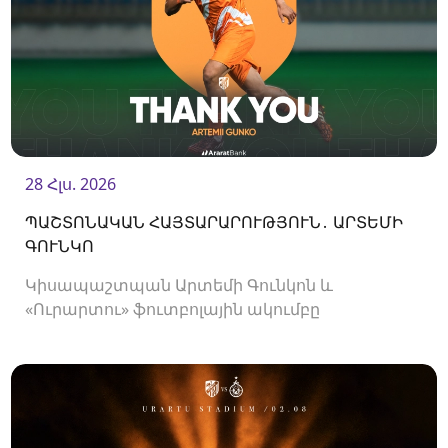
28 Հլս. 2026
ՊԱՇՏՈՆԱԿԱՆ ՀԱՅՏԱՐԱՐՈՒԹՅՈՒՆ․ ԱՐՏԵՄԻ
ԳՈՒՆԿՈ
Կիսապաշտպան Արտեմի Գունկոն և
«Ուրարտու» ֆուտբոլային ակումբը
երկկողմանի համաձայնությամբ խզել են
կողմերի միջև պայմանագիրը: