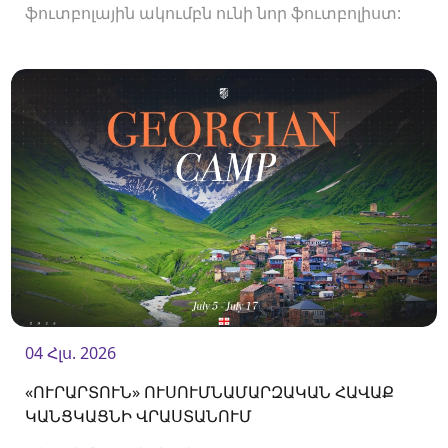
ֆուտբոլային ակումբն ունի նոր ֆուտբոլիստ:
04 Հլս. 2026
«ՈՒՐԱՐՏՈՒՆ» ՈՒՍՈՒՄՆԱՄԱՐԶԱԿԱՆ ՀԱՎԱՔ
ԿԱՆՑԿԱՑՆԻ ՎՐԱՍՏԱՆՈՒՄ