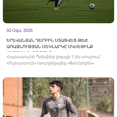
02 Օգս. 2026
ԵՐԵՎԱՆՅԱՆ ԴԵՐԲԻՆ ՍՏԱՑՎԵՑ ԹԵԺ,
ԱՌԱՋՆՈՒԹՅԱՆ ՄԵԿՆԱՐԿԸ ՍԿՍԵՑԻՆՔ
ՄԱՐՏԱԿԱՆ ՈՉ-ՈՔԻՈՎ
Հայաստանի Պրեմիեր լիգայի 1-ին տուրում
«Ուրարտուն» հյուրընկալեց «Փյունիկին»։