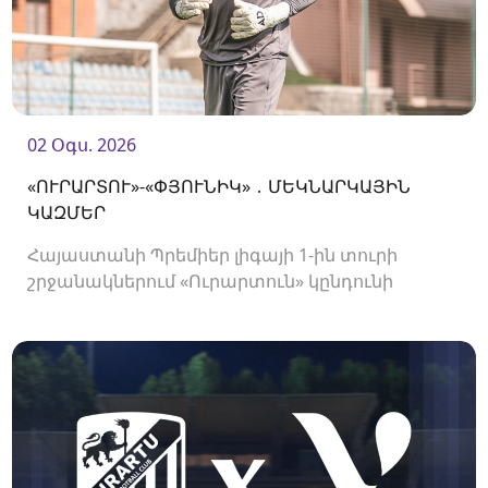
02 Օգս. 2026
«ՈՒՐԱՐՏՈՒ»-«ՓՅՈՒՆԻԿ» ․ ՄԵԿՆԱՐԿԱՅԻՆ
ԿԱԶՄԵՐ
Հայաստանի Պրեմիեր լիգայի 1-ին տուրի
շրջանակներում «Ուրարտուն» կընդունի
«Փյունիկին»։ Հանդիպումը կկայանա 21։00-
ին։<br />