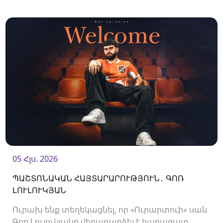
Ակումբը պայմանագիր է ստորագրել
պաշտպան Պետիկ Մանուկյանի հետ:<br />
05 Հլս. 2026
ՊԱՇՏՈՆԱԿԱՆ ՀԱՅՏԱՐԱՐՈՒԹՅՈՒՆ․ ԳՈՌ
ԼՈՒԼՈՒԿՅԱՆ
Ուրախ ենք տեղեկացնել, որ «Ուրարտուի» սան
Գոռ Լուլուկյանը վերադարձել է հարազատ