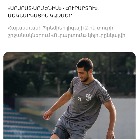
«ԱՐԱՐԱՏ-ԱՐՄԵՆԻԱ» - «ՈՒՐԱՐՏՈՒ».
ՄԵԿՆԱՐԿԱՅԻՆ ԿԱԶՄԵՐ
Հայաստանի Պրեմիեր լիգայի 2-ին տուրի
շրջանակներում «Ուրարտուն» կհյուրընկալվի
«Արարատ-Արմենիային»։ Հանդիպումը
կկայանա 19։00-ին։