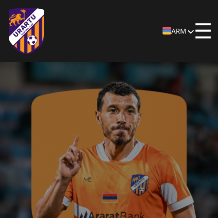
☰
ARM