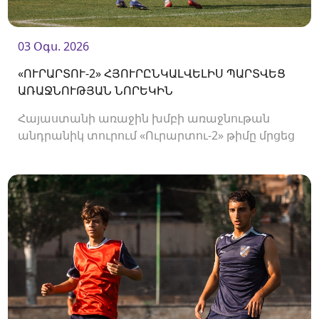
03 Օգս. 2026
«ՈՒՐԱՐՏՈՒ-2» ՀՅՈՒՐԸՆԿԱԼՎԵԼԻՍ ՊԱՐՏՎԵՑ
ԱՌԱՋՆՈՒԹՅԱՆ ՆՈՐԵԿԻՆ
Հայաստանի առաջին խմբի առաջնութան
անդրանիկ տուրում «Ուրարտու-2» թիմը մրցեց
առաջնության նորեկ «Օլիմպիայի» դեմ։