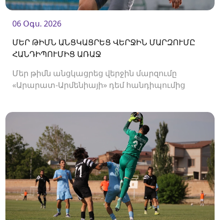
06 Օգս. 2026
ՄԵՐ ԹԻՄՆ ԱՆՑԿԱՑՐԵՑ ՎԵՐՋԻՆ ՄԱՐԶՈՒՄԸ
ՀԱՆԴԻՊՈՒՄԻՑ ԱՌԱՋ
Մեր թիմն անցկացրեց վերջին մարզումը
«Արարատ-Արմենիայի» դեմ հանդիպումից
առաջ։