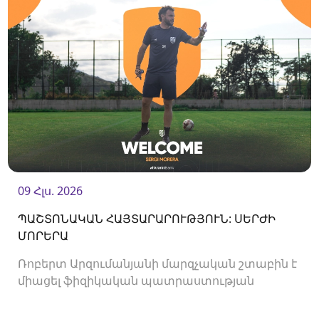
09 Հլս. 2026
ՊԱՇՏՈՆԱԿԱՆ ՀԱՅՏԱՐԱՐՈՒԹՅՈՒՆ: ՍԵՐԺԻ
ՄՈՐԵՐԱ
Ռոբերտ Արզումանյանի մարզչական շտաբին է
միացել ֆիզիկական պատրաստության
մարզիչ Սերժի Մորերան: