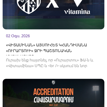
02 Օգս. 2026
«ՎԻՏԱՄԻՆԱՆ» ԱՅՍՈՒՀԵՏ ԿՀԱՆԴԻՍԱՆԱ
«ՈՒՐԱՐՏՈՒԻ» ՋՐԻ ՊԱՇՏՈՆԱԿԱՆ
ՄԱՏԱԿԱՐԱՐԸ
Ուրախ ենք հայտնել, որ «Ուրարտու» ՖԱ-ն և
«Վիտամինա» ՍՊԸ-ն <br /> սկսում են նոր
համագործակցություն: