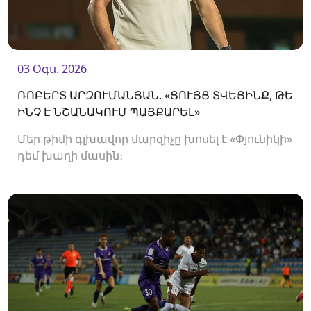
03 Օգս. 2026
ՌՈԲԵՐՏ ԱՐԶՈՒՄԱՆՅԱՆ. «ՑՈՒՅՑ ՏՎԵՑԻՆՔ, ԹԵ
ԻՆՉ Է ՆՇԱՆԱԿՈՒՄ ՊԱՅՔԱՐԵԼ»
Մեր թիմի գլխավոր մարզիչը խոսել է «Փյունիկի»
դեմ խաղի մասին։