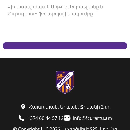
Կիսապաշտպան Արթուր Իսրաելյանը և
«Ուրարտու» ֆուտբոլային ակումբը
երկկողմանի համաձայնությամբ խզել են
կողմերի միջև պայմանագիրը:
Հայաստան, Երևան, Ջիվանի 2 փ.
+374 60 44 57 12
info@fcurartu.am
© Copyright LLC 2026.
Ստեղծվել է
S2S. կողմից