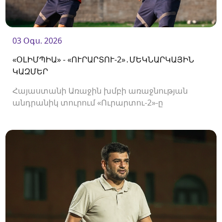
03 Օգս. 2026
«ՕԼԻՄՊԻԱ» - «ՈՒՐԱՐՏՈՒ-2»․ՄԵԿՆԱՐԿԱՅԻՆ
ԿԱԶՄԵՐ
Հայաստանի Առաջին խմբի առաջնության
անդրանիկ տուրում «Ուրարտու-2»-ը
կհյուրընկալվի «Օլիմպիային»։