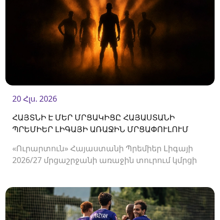
20 Հլս. 2026
ՀԱՅՏՆԻ Է ՄԵՐ ՄՐՑԱԿԻՑԸ ՀԱՅԱՍՏԱՆԻ
ՊՐԵՄԻԵՐ ԼԻԳԱՅԻ ԱՌԱՋԻՆ ՄՐՑԱՓՈՒԼՈՒՄ
«Ուրարտուն» Հայաստանի Պրեմիեր Լիգայի
2026/27 մրցաշրջանի առաջին տուրում կմրցի
Փյունիկի հետ։ Հանդիպումը կկայանա
օգոստոսի 2-ին «Ուրարտու» մարզադաշտում։