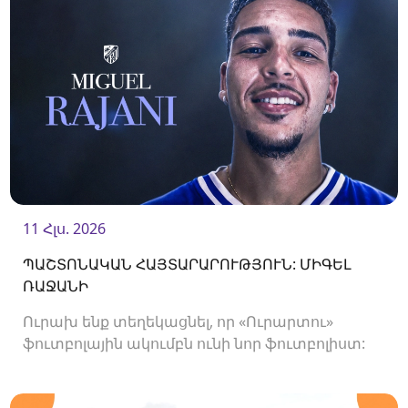
11 Հլս. 2026
ՊԱՇՏՈՆԱԿԱՆ ՀԱՅՏԱՐԱՐՈՒԹՅՈՒՆ: ՄԻԳԵԼ
ՌԱՋԱՆԻ
Ուրախ ենք տեղեկացնել, որ «Ուրարտու»
ֆուտբոլային ակումբն ունի նոր ֆուտբոլիստ:
Ակումբը պայմանագիր է ստորագրել
հարձակվող Միգել Ռաջանիի հետ: