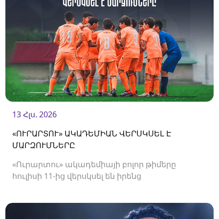
13 Հլս. 2026
«ՈՒՐԱՐՏՈՒ» ԱԿԱԴԵՄԻԱՆ ՎԵՐՍԿՍԵԼ Է
ՄԱՐԶՈՒՄՆԵՐԸ
«Ուրարտու» ակադեմիայի բոլոր թիմերը
հուլիսի 11-ից վերսկսել են իրենց
մարզումները<br />