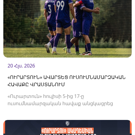
20 Հլս. 2026
«ՈՒՐԱՐՏՈՒՆ» ԱՎԱՐՏԵՑ ՈՒՍՈՒՄՆԱՄԱՐԶԱԿԱՆ
ՀԱՎԱՔԸ ՎՐԱՍՏԱՆՈՒՄ
«Ուրարտուն» հուլիսի 5-ից 17-ը
ուսումնամարզական հավաք անցկացրեց
Վրաստանում, որի շրջանակներում
անցկացրեց մի քանի ընկերական հանդիպում: