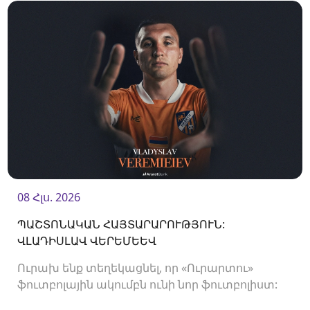
08 Հլս. 2026
ՊԱՇՏՈՆԱԿԱՆ ՀԱՅՏԱՐԱՐՈՒԹՅՈՒՆ:
ՎԼԱԴԻՍԼԱՎ ՎԵՐԵՄԵԵՎ
Ուրախ ենք տեղեկացնել, որ «Ուրարտու»
ֆուտբոլային ակումբն ունի նոր ֆուտբոլիստ:
Ակումբը պայմանագիր է ստորագրել