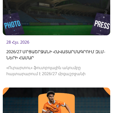
28 Հլս. 2026
2026/27 ՄՐՑԱՇՐՋԱՆԻ ՀԱՎԱՏԱՐՄԱԳՐՈՒՄ ԶԼՄ-
ՆԵՐԻ ՀԱՄԱՐ
«Ուրարտու» ֆուտբոլային ակումբը
հայտարարում է 2026/27 մրցաշրջանի
Հայաստանի Պրեմիեր լիգայի հանդիպումների
համար ԶԼՄ-ների հավատարմագրման
մեկնարկի մասին։