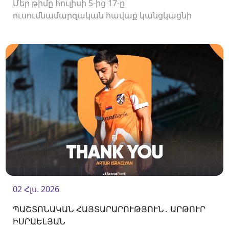
Մեր թիմը հուլիսի 5-ից 17-ը
ուսումնամարզական հավաք կանցկացնի
Վրաստանում։
02 Հլս. 2026
ՊԱՇՏՈՆԱԿԱՆ ՀԱՅՏԱՐԱՐՈՒԹՅՈՒՆ․ ԱՐԹՈՒՐ
ԻՍՐԱԵԼՅԱՆ