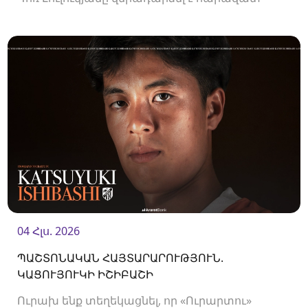
ակումբ և եյութները կշարունակի
«Ուրարտուում»:
04 Հլս. 2026
ՊԱՇՏՈՆԱԿԱՆ ՀԱՅՏԱՐԱՐՈՒԹՅՈՒՆ.
ԿԱՑՈՒՅՈՒԿԻ ԻՇԻԲԱՇԻ
Ուրախ ենք տեղեկացնել, որ «Ուրարտու»