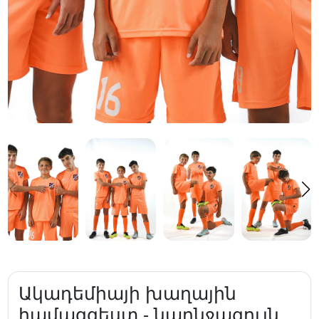
Ակադեմիայի խաղային
համազգեստ - նարնջագույն