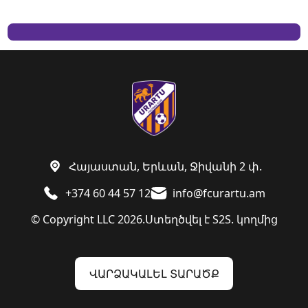
Հայաստան, Երևան, Ջիվանի 2 փ.
+374 60 44 57 12
info@fcurartu.am
© Copyright LLC 2026.
Ստեղծվել է
S2S. կողմից
ՎԱՐՁԱԿԱԼԵԼ ՏԱՐԱԾՔ