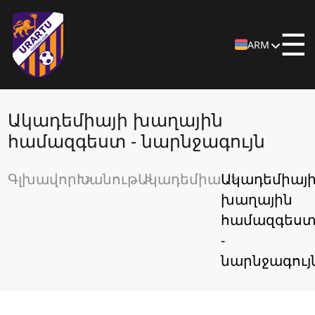
☰
ARM
Ակադեմիայի խաղային
համազգեստ - նարնջագույն
Գլխավոր
Խանութ
Ակադեմիա
Ակադեմիայ
խաղային
համազգես
-
նարնջագույ