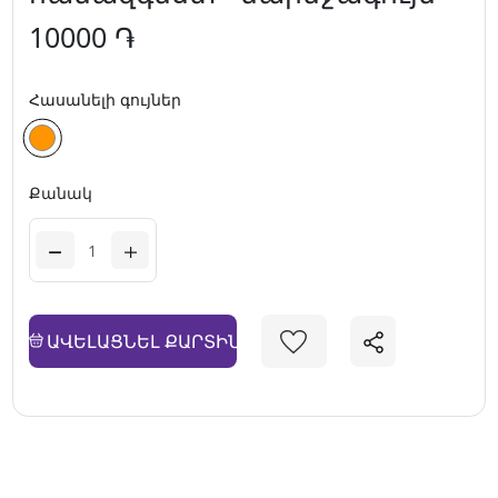
10000 ֏
Հասանելի գույներ
Քանակ
ԱՎԵԼԱՑՆԵԼ ՔԱՐՏԻՆ