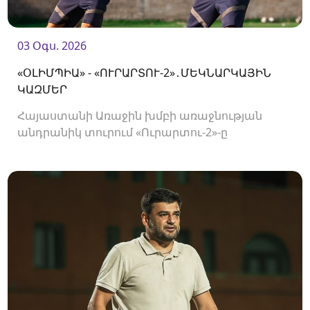
03 Օգս. 2026
«ՕԼԻՄՊԻԱ» - «ՈՒՐԱՐՏՈՒ-2»․ՄԵԿՆԱՐԿԱՅԻՆ
ԿԱԶՄԵՐ
Հայաստանի Առաջին խմբի առաջնության
անդրանիկ տուրում «Ուրարտու-2»-ը
կհյուրընկալվի «Օլիմպիային»։