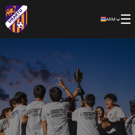
☰
ARM