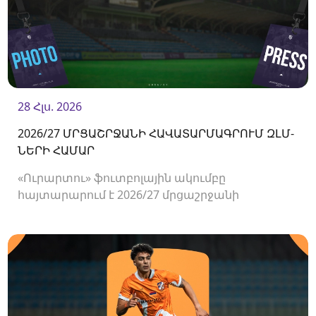
28 Հլս. 2026
2026/27 ՄՐՑԱՇՐՋԱՆԻ ՀԱՎԱՏԱՐՄԱԳՐՈՒՄ ԶԼՄ-
ՆԵՐԻ ՀԱՄԱՐ
«Ուրարտու» ֆուտբոլային ակումբը
հայտարարում է 2026/27 մրցաշրջանի
Հայաստանի Պրեմիեր լիգայի հանդիպումների
համար ԶԼՄ-ների հավատարմագրման
մեկնարկի մասին։