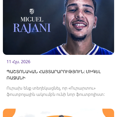
11 Հլս. 2026
ՊԱՇՏՈՆԱԿԱՆ ՀԱՅՏԱՐԱՐՈՒԹՅՈՒՆ: ՄԻԳԵԼ
ՌԱՋԱՆԻ
Ուրախ ենք տեղեկացնել, որ «Ուրարտու»
ֆուտբոլային ակումբն ունի նոր ֆուտբոլիստ:
Ակումբը պայմանագիր է ստորագրել
հարձակվող Միգել Ռաջանիի հետ: