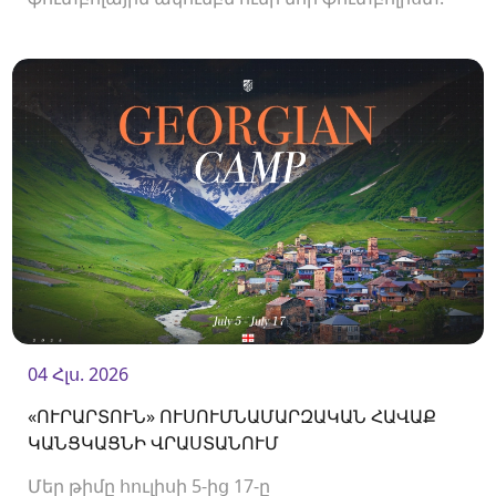
04 Հլս. 2026
«ՈՒՐԱՐՏՈՒՆ» ՈՒՍՈՒՄՆԱՄԱՐԶԱԿԱՆ ՀԱՎԱՔ
ԿԱՆՑԿԱՑՆԻ ՎՐԱՍՏԱՆՈՒՄ
Մեր թիմը հուլիսի 5-ից 17-ը