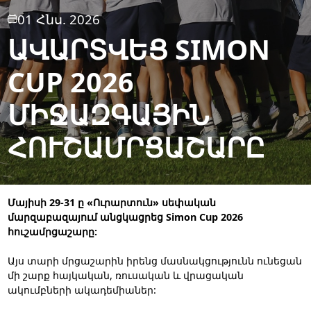
01 Հնս. 2026
ԱՎԱՐՏՎԵՑ SIMON
CUP 2026
ՄԻՋԱԶԳԱՅԻՆ
ՀՈՒՇԱՄՐՑԱՇԱՐԸ
Մայիսի 29-31 ը «Ուրարտուն» սեփական
մարզաբազայում անցկացրեց Simon Cup 2026
հուշամրցաշարը:
Այս տարի մրցաշարին իրենց մասնակցությունն ունեցան
մի շարք հայկական, ռուսական և վրացական
ակումբների ակադեմիաներ: