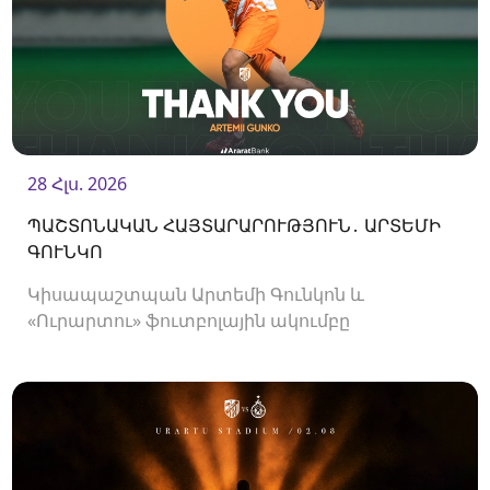
28 Հլս. 2026
ՊԱՇՏՈՆԱԿԱՆ ՀԱՅՏԱՐԱՐՈՒԹՅՈՒՆ․ ԱՐՏԵՄԻ
ԳՈՒՆԿՈ
Կիսապաշտպան Արտեմի Գունկոն և
«Ուրարտու» ֆուտբոլային ակումբը
երկկողմանի համաձայնությամբ խզել են
կողմերի միջև պայմանագիրը: