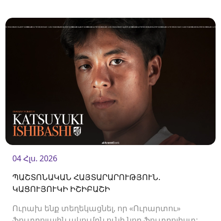
ակումբ և եյութները կշարունակի
«Ուրարտուում»:
04 Հլս. 2026
ՊԱՇՏՈՆԱԿԱՆ ՀԱՅՏԱՐԱՐՈՒԹՅՈՒՆ.
ԿԱՑՈՒՅՈՒԿԻ ԻՇԻԲԱՇԻ
Ուրախ ենք տեղեկացնել, որ «Ուրարտու»
ֆուտբոլային ակումբն ունի նոր ֆուտբոլիստ: