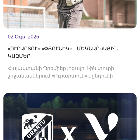
02 Օգս. 2026
«ՈՒՐԱՐՏՈՒ»-«ՓՅՈՒՆԻԿ» ․ ՄԵԿՆԱՐԿԱՅԻՆ
ԿԱԶՄԵՐ
Հայաստանի Պրեմիեր լիգայի 1-ին տուրի
շրջանակներում «Ուրարտուն» կընդունի
«Փյունիկին»։ Հանդիպումը կկայանա 21։00-
ին։<br />