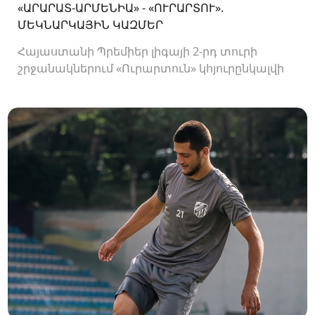
«ԱՐԱՐԱՏ-ԱՐՄԵՆԻԱ» - «ՈՒՐԱՐՏՈՒ».
ՄԵԿՆԱՐԿԱՅԻՆ ԿԱԶՄԵՐ
Հայաստանի Պրեմիեր լիգայի 2-րդ տուրի
շրջանակներում «Ուրարտուն» կհյուրընկալվի
«Արարատ-Արմենիային»։ Հանդիպումը
կկայանա 19։00-ին։