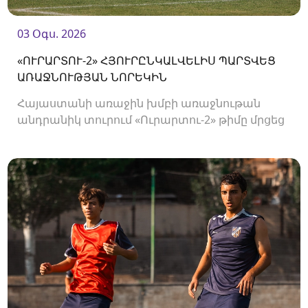
03 Օգս. 2026
«ՈՒՐԱՐՏՈՒ-2» ՀՅՈՒՐԸՆԿԱԼՎԵԼԻՍ ՊԱՐՏՎԵՑ
ԱՌԱՋՆՈՒԹՅԱՆ ՆՈՐԵԿԻՆ
Հայաստանի առաջին խմբի առաջնութան
անդրանիկ տուրում «Ուրարտու-2» թիմը մրցեց
առաջնության նորեկ «Օլիմպիայի» դեմ։