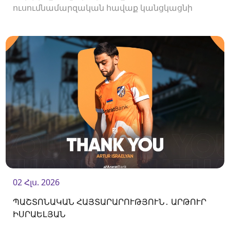
ուսումնամարզական հավաք կանցկացնի
Վրաստանում։
02 Հլս. 2026
ՊԱՇՏՈՆԱԿԱՆ ՀԱՅՏԱՐԱՐՈՒԹՅՈՒՆ․ ԱՐԹՈՒՐ
ԻՍՐԱԵԼՅԱՆ