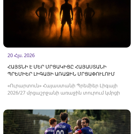
20 Հլս. 2026
ՀԱՅՏՆԻ Է ՄԵՐ ՄՐՑԱԿԻՑԸ ՀԱՅԱՍՏԱՆԻ
ՊՐԵՄԻԵՐ ԼԻԳԱՅԻ ԱՌԱՋԻՆ ՄՐՑԱՓՈՒԼՈՒՄ
«Ուրարտուն» Հայաստանի Պրեմիեր Լիգայի
2026/27 մրցաշրջանի առաջին տուրում կմրցի
Փյունիկի հետ։ Հանդիպումը կկայանա
օգոստոսի 2-ին «Ուրարտու» մարզադաշտում։