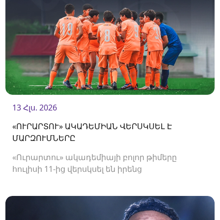
13 Հլս. 2026
«ՈՒՐԱՐՏՈՒ» ԱԿԱԴԵՄԻԱՆ ՎԵՐՍԿՍԵԼ Է
ՄԱՐԶՈՒՄՆԵՐԸ
«Ուրարտու» ակադեմիայի բոլոր թիմերը
հուլիսի 11-ից վերսկսել են իրենց
մարզումները<br />