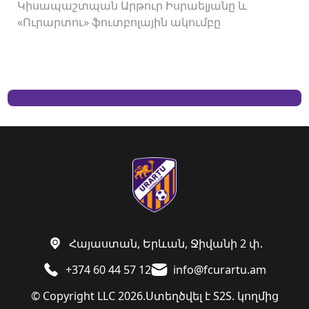
Կիսապաշտպան Արթուր Իսրաելյանը և
«Ուրարտու» ֆուտբոլային ակումբը
երկկողմանի համաձայնությամբ խզել են
կողմերի միջև պայմանագիրը:
Հայաստան, Երևան, Ջիվանի 2 փ.
+374 60 44 57 12
info@fcurartu.am
© Copyright LLC 2026.
Ստեղծվել է
S2S. կողմից