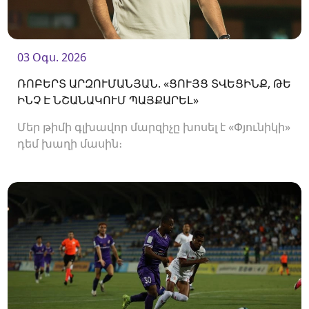
03 Օգս. 2026
ՌՈԲԵՐՏ ԱՐԶՈՒՄԱՆՅԱՆ. «ՑՈՒՅՑ ՏՎԵՑԻՆՔ, ԹԵ
ԻՆՉ Է ՆՇԱՆԱԿՈՒՄ ՊԱՅՔԱՐԵԼ»
Մեր թիմի գլխավոր մարզիչը խոսել է «Փյունիկի»
դեմ խաղի մասին։