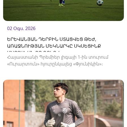
02 Օգս. 2026
ԵՐԵՎԱՆՅԱՆ ԴԵՐԲԻՆ ՍՏԱՑՎԵՑ ԹԵԺ,
ԱՌԱՋՆՈՒԹՅԱՆ ՄԵԿՆԱՐԿԸ ՍԿՍԵՑԻՆՔ
ՄԱՐՏԱԿԱՆ ՈՉ-ՈՔԻՈՎ
Հայաստանի Պրեմիեր լիգայի 1-ին տուրում
«Ուրարտուն» հյուրընկալեց «Փյունիկին»։