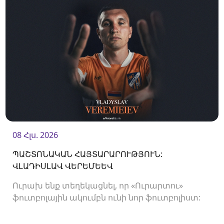
08 Հլս. 2026
ՊԱՇՏՈՆԱԿԱՆ ՀԱՅՏԱՐԱՐՈՒԹՅՈՒՆ:
ՎԼԱԴԻՍԼԱՎ ՎԵՐԵՄԵԵՎ
Ուրախ ենք տեղեկացնել, որ «Ուրարտու»
ֆուտբոլային ակումբն ունի նոր ֆուտբոլիստ:
Ակումբը պայմանագիր է ստորագրել
պաշտպան Վլադիսլավ Վերեմեևի հետ:<br />