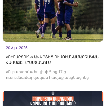
20 Հլս. 2026
«ՈՒՐԱՐՏՈՒՆ» ԱՎԱՐՏԵՑ ՈՒՍՈՒՄՆԱՄԱՐԶԱԿԱՆ
ՀԱՎԱՔԸ ՎՐԱՍՏԱՆՈՒՄ
«Ուրարտուն» հուլիսի 5-ից 17-ը
ուսումնամարզական հավաք անցկացրեց
Վրաստանում, որի շրջանակներում
անցկացրեց մի քանի ընկերական հանդիպում: