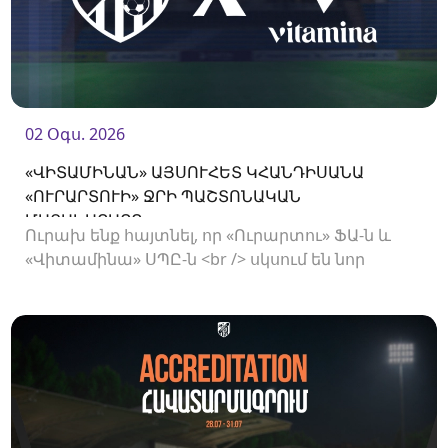
02 Օգս. 2026
«ՎԻՏԱՄԻՆԱՆ» ԱՅՍՈՒՀԵՏ ԿՀԱՆԴԻՍԱՆԱ
«ՈՒՐԱՐՏՈՒԻ» ՋՐԻ ՊԱՇՏՈՆԱԿԱՆ
ՄԱՏԱԿԱՐԱՐԸ
Ուրախ ենք հայտնել, որ «Ուրարտու» ՖԱ-ն և
«Վիտամինա» ՍՊԸ-ն <br /> սկսում են նոր
համագործակցություն: