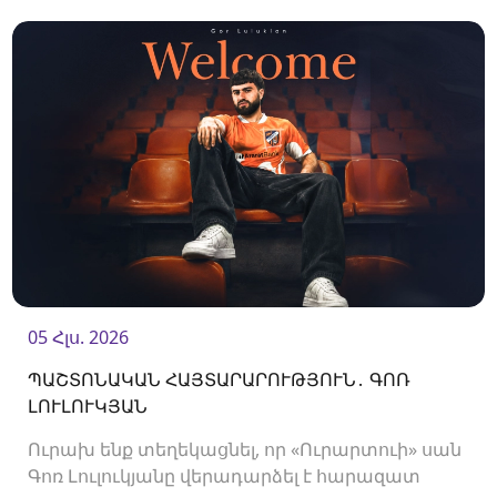
պաշտպան Պետիկ Մանուկյանի հետ:<br />
05 Հլս. 2026
ՊԱՇՏՈՆԱԿԱՆ ՀԱՅՏԱՐԱՐՈՒԹՅՈՒՆ․ ԳՈՌ
ԼՈՒԼՈՒԿՅԱՆ
Ուրախ ենք տեղեկացնել, որ «Ուրարտուի» սան
Գոռ Լուլուկյանը վերադարձել է հարազատ