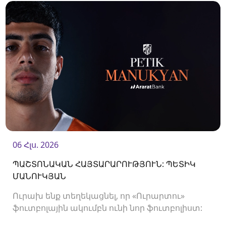
06 Հլս. 2026
ՊԱՇՏՈՆԱԿԱՆ ՀԱՅՏԱՐԱՐՈՒԹՅՈՒՆ: ՊԵՏԻԿ
ՄԱՆՈՒԿՅԱՆ
Ուրախ ենք տեղեկացնել, որ «Ուրարտու»
ֆուտբոլային ակումբն ունի նոր ֆուտբոլիստ:
Ակումբը պայմանագիր է ստորագրել