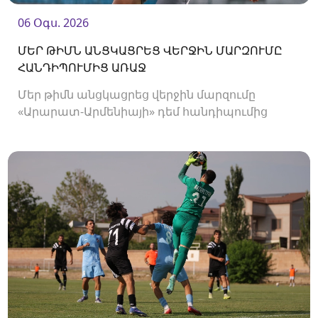
06 Օգս. 2026
ՄԵՐ ԹԻՄՆ ԱՆՑԿԱՑՐԵՑ ՎԵՐՋԻՆ ՄԱՐԶՈՒՄԸ
ՀԱՆԴԻՊՈՒՄԻՑ ԱՌԱՋ
Մեր թիմն անցկացրեց վերջին մարզումը
«Արարատ-Արմենիայի» դեմ հանդիպումից
առաջ։