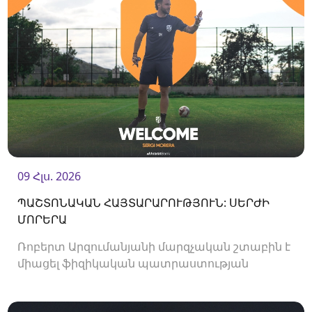
09 Հլս. 2026
ՊԱՇՏՈՆԱԿԱՆ ՀԱՅՏԱՐԱՐՈՒԹՅՈՒՆ: ՍԵՐԺԻ
ՄՈՐԵՐԱ
Ռոբերտ Արզումանյանի մարզչական շտաբին է
միացել ֆիզիկական պատրաստության
մարզիչ Սերժի Մորերան: