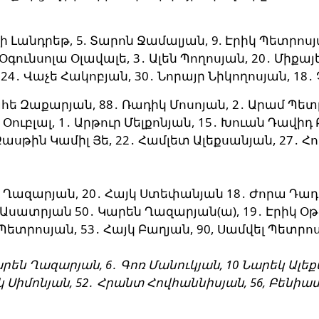
յլի Լանդրեթ, 5. Տարոն Ջամալյան, 9. Էրիկ Պետրոս
գունսոլա Օլավալե, 3․ Ալեն Պողոսյան, 20․ Միքայե
4․ Վաչե Հակոբյան, 30․ Նորայր Նիկողոսյան, 18․
Վահե Զաքարյան, 88․ Ռադիկ Մոսոյան, 2․ Արամ Պետ
Օուբլալ, 1․ Արթուր Մելքոնյան, 15․ Խուան Դավիդ 
ասթին Կամիլ Յե, 22․ Համլետ Ալեքսանյան, 27․ Հ
գ Ղազարյան,
20․ Հայկ Ստեփանյան
18․ Ժորա Դադ
 Ասատրյան 50․ Կարեն Ղազարյան(ա), 19․ Էրիկ Օթ
 Պետրոսյան, 53․ Հայկ Բաղյան, 90, Սամվել Պետրո
րեն Ղազարյան, 6․ Գոռ Մանուկյան, 10 Նարեկ Ալեք
կ Սիմոնյան, 52․ Հրանտ Հովհաննիսյան, 56, Բենիամի