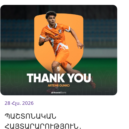
21։00-ին։<br />
28 Հլս. 2026
ՊԱՇՏՈՆԱԿԱՆ
ՀԱՅՏԱՐԱՐՈՒԹՅՈՒՆ․