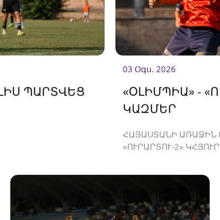
03 Օգս. 2026
ԵԼԻՍ ՊԱՐՏՎԵՑ
«ՕԼԻՄՊԻԱ» - 
ԿԱԶՄԵՐ
ՀԱՅԱՍՏԱՆԻ ԱՌԱՋԻՆ 
«ՈՒՐԱՐՏՈՒ-2» ԿՀՅՈՒ