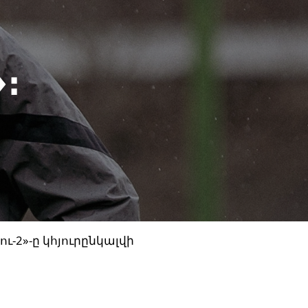
։
-2»-ը կհյուրընկալվի