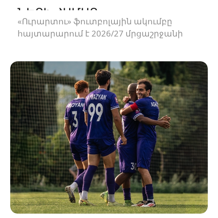
ՆԵՐԻ ՀԱՄԱՐ
«Ուրարտու» ֆուտբոլային ակումբը
հայտարարում է 2026/27 մրցաշրջանի
Հայաստանի Պրեմիեր լիգայի
հանդիպումների համար ԶԼՄ-ների
հավատարմագրման մեկնարկի մասին։