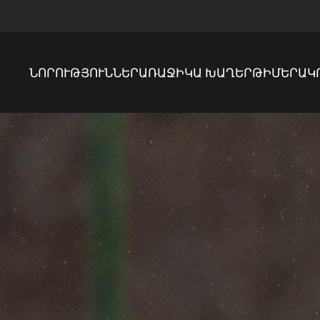
ՆՈՐՈՒԹՅՈՒՆՆԵՐ
ԱՌԱՋԻԿԱ ԽԱՂԵՐ
ԹԻՄԵՐ
ԱԿ