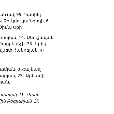
յան
(ա), 99. Դանիել
լ Չուկվուկա Նդիդի, 6․
 Չիմա Օբի
րոսյան, 14․ Անուշավան
Բարրենեչի, 33․ Էրիկ
ովսեփ Հակոբյան, 41․
ամյան, 3․Հայկազ
արյան, 23․ Արկադի
սյան,
սանյան, 11․ Վահե
ն Բեգլարյան, 27,