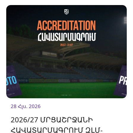
28 Հլս. 2026
2026/27 ՄՐՑԱՇՐՋԱՆԻ
ՀԱՎԱՏԱՐՄԱԳՐՈՒՄ ԶԼՄ-