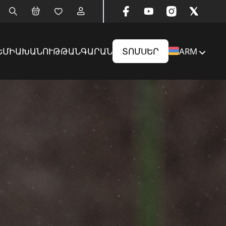
ԵՄԻԱ
ԽԱՆՈՒԹ
ԹԱՆԳԱՐԱՆ
ՏՈՄՍԵՐ
ARM