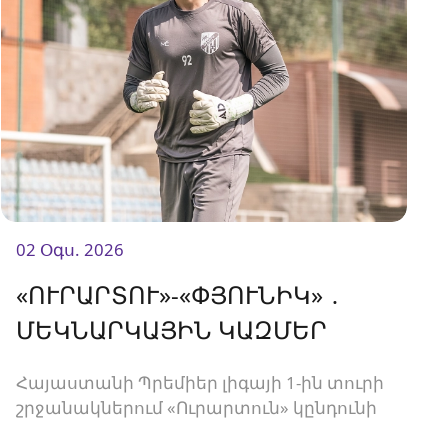
02 Օգս. 2026
«ՈՒՐԱՐՏՈՒ»-«ՓՅՈՒՆԻԿ» ․
ՄԵԿՆԱՐԿԱՅԻՆ ԿԱԶՄԵՐ
Հայաստանի Պրեմիեր լիգայի 1-ին տուրի
շրջանակներում «Ուրարտուն» կընդունի
«Փյունիկին»։ Հանդիպումը կկայանա