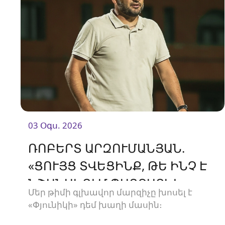
03 Օգս. 2026
ՌՈԲԵՐՏ ԱՐԶՈՒՄԱՆՅԱՆ.
«ՑՈՒՅՑ ՏՎԵՑԻՆՔ, ԹԵ ԻՆՉ Է
ՆՇԱՆԱԿՈՒՄ ՊԱՅՔԱՐԵԼ»
Մեր թիմի գլխավոր մարզիչը խոսել է
«Փյունիկի» դեմ խաղի մասին։