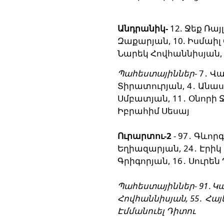
Անդրանիկ-
12. Ջեք Ռա
Զաքարյան, 10. Իսմաիլ Օ
Նարեկ Հովհաննիսյան, 2
Պահեստայիններ
- 7․ 
Տիրատուրյան, 4․ Անաս 
Սմբատյան, 11․ Օնորի Ջ
Իբրահիմ Սեսայ
Ուրարտու-2
-
97․ Գևոր
Եղիազարյան, 24․ Էրիկ
Գրիգորյան, 16․ Սուրեն
Պահեստայիններ-
91․Կա
Հովհաննիսյան, 55․ Հայ
Էմմանուել Դիտու