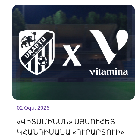
02 Օգս. 2026
«ՎԻՏԱՄԻՆԱՆ» ԱՅՍՈՒՀԵՏ
ԿՀԱՆԴԻՍԱՆԱ «ՈՒՐԱՐՏՈՒԻ»