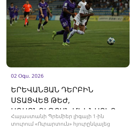
02 Օգս. 2026
ԵՐԵՎԱՆՅԱՆ ԴԵՐԲԻՆ
ՍՏԱՑՎԵՑ ԹԵԺ,
ԱՌԱՋՆՈՒԹՅԱՆ ՄԵԿՆԱՐԿԸ
Հայաստանի Պրեմիեր լիգայի 1-ին
ՍԿՍԵՑԻՆՔ ՄԱՐՏԱԿԱՆ ՈՉ-
տուրում «Ուրարտուն» հյուրընկալեց
ՈՔԻՈՎ
«Փյունիկին»։