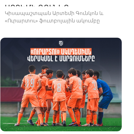
ԱՐՏԵՄԻ ԳՈՒՆԿՈ
Կիսապաշտպան Արտեմի Գունկոն և
«Ուրարտու» ֆուտբոլային ակումբը
երկկողմանի համաձայնությամբ խզել են
կողմերի միջև պայմանագիրը: