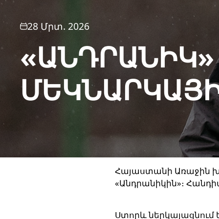
28 Մրտ. 2026
«ԱՆԴՐԱՆԻԿ» 
ՄԵԿՆԱՐԿԱՅԻ
Հայաստանի Առաջին խմբ
«Անդրանիկին»։ Հանդիպ
Ստորև ներկայացնում ե