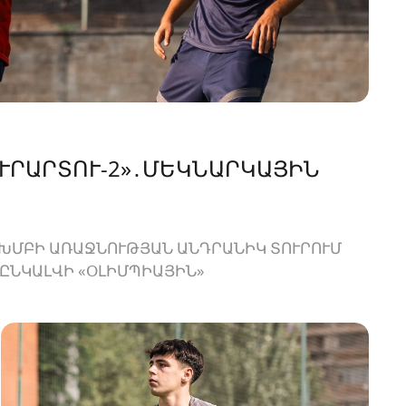
«ՈՒՐԱՐՏՈՒ-2»․ՄԵԿՆԱՐԿԱՅԻՆ
ԽՄԲԻ ԱՌԱՋՆՈՒԹՅԱՆ ԱՆԴՐԱՆԻԿ ՏՈՒՐՈՒՄ
ՐԸՆԿԱԼՎԻ «ՕԼԻՄՊԻԱՅԻՆ»