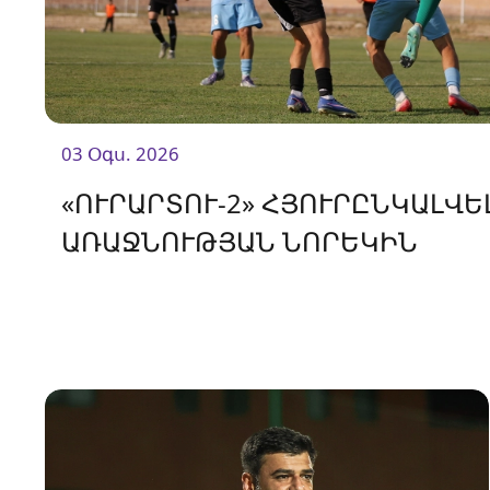
03 Օգս. 2026
«ՈՒՐԱՐՏՈՒ-2» ՀՅՈՒՐԸՆԿԱԼՎ
ԱՌԱՋՆՈՒԹՅԱՆ ՆՈՐԵԿԻՆ