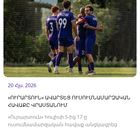
20 Հլս. 2026
«ՈՒՐԱՐՏՈՒՆ» ԱՎԱՐՏԵՑ ՈՒՍՈՒՄՆԱՄԱՐԶԱԿԱՆ
ՀԱՎԱՔԸ ՎՐԱՍՏԱՆՈՒՄ
«Ուրարտուն» հուլիսի 5-ից 17-ը
ուսումնամարզական հավաք անցկացրեց
Վրաստանում, որի շրջանակներում
անցկացրեց մի քանի ընկերական հանդիպում: