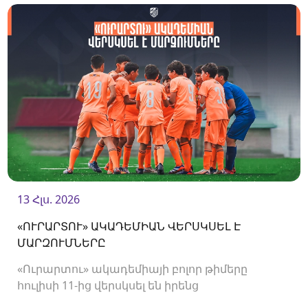
13 Հլս. 2026
«ՈՒՐԱՐՏՈՒ» ԱԿԱԴԵՄԻԱՆ ՎԵՐՍԿՍԵԼ Է
ՄԱՐԶՈՒՄՆԵՐԸ
«Ուրարտու» ակադեմիայի բոլոր թիմերը
հուլիսի 11-ից վերսկսել են իրենց
մարզումները<br />