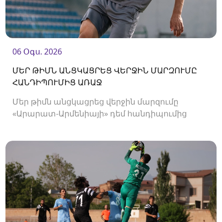
06 Օգս. 2026
ՄԵՐ ԹԻՄՆ ԱՆՑԿԱՑՐԵՑ ՎԵՐՋԻՆ ՄԱՐԶՈՒՄԸ
ՀԱՆԴԻՊՈՒՄԻՑ ԱՌԱՋ
Մեր թիմն անցկացրեց վերջին մարզումը
«Արարատ-Արմենիայի» դեմ հանդիպումից
առաջ։