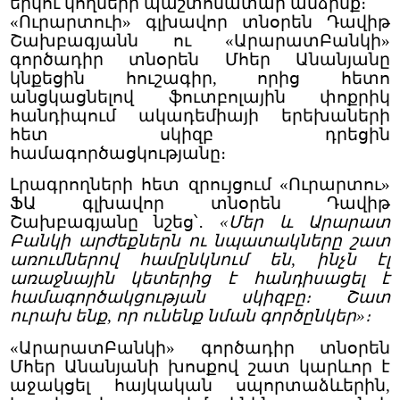
երկու կողմերի պաշտոնատար անձինք։
«Ուրարտուի» գլխավոր տնօրեն Դավիթ
Շախբագյանն ու «ԱրարատԲանկի»
գործադիր տնօրեն Մհեր Անանյանը
կնքեցին հուշագիր, որից հետո
անցկացնելով ֆուտբոլային փոքրիկ
հանդիպում ակադեմիայի երեխաների
հետ սկիզբ դրեցին
համագործացկությանը։
Լրագրողների հետ զրույցում «Ուրարտու»
ՖԱ գլխավոր տնօրեն Դավիթ
Շախբագյանը նշեց՝․
«Մեր և Արարատ
Բանկի արժեքներն ու նպատակները շատ
առումներով համընկնում են, ինչն էլ
առաջնային կետերից է հանդիսացել է
համագործակցության սկիզբը։ Շատ
ուրախ ենք, որ ունենք նման գործընկեր»։
«ԱրարատԲանկի» գործադիր տնօրեն
Մհեր Անանյանի խոսքով շատ կարևոր է
աջակցել հայկական սպորտաձևերին,