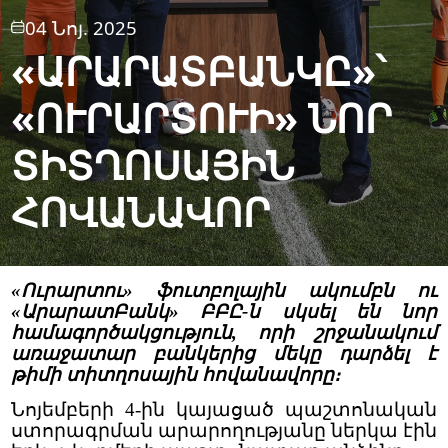
04 Նոյ. 2025
«ԱՐԱՐԱՏԲԱՆԿԸ»՝
«ՈՒՐԱՐՏՈՒԻ» ՆՈՐ
ՏԻՏՂՈՍԱՅԻՆ
ՀՈՎԱՆԱՎՈՐ
«Ուրարտու» ֆուտբոլային ակումբն ու
«ԱրարատԲանկ» ԲԲԸ-ն սկսել են նոր
համագործակցություն, որի շրջանակում
առաջատար բանկերից մեկը դարձել է
թիմի տիտղոսային հովանավորը։
Նոյեմբերի 4-ին կայացած պաշտոնական
ստորագրման արարողությանը ներկա էին