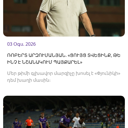
03 Օգս. 2026
ՌՈԲԵՐՏ ԱՐԶՈՒՄԱՆՅԱՆ. «ՑՈՒՅՑ ՏՎԵՑԻՆՔ, ԹԵ
ԻՆՉ Է ՆՇԱՆԱԿՈՒՄ ՊԱՅՔԱՐԵԼ»
Մեր թիմի գլխավոր մարզիչը խոսել է «Փյունիկի»
դեմ խաղի մասին։