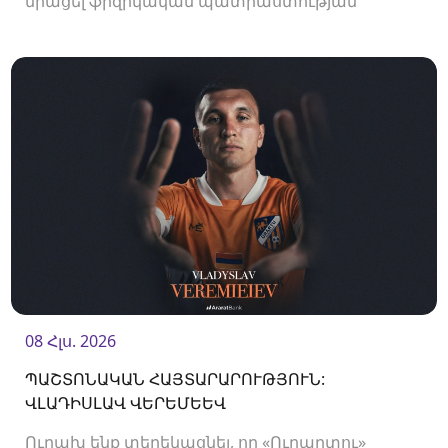
միացել ֆիզիկական պատրաստության
մարզիչ Սերժի Մորերան:
08 Հլս. 2026
ՊԱՇՏՈՆԱԿԱՆ ՀԱՅՏԱՐԱՐՈՒԹՅՈՒՆ:
ՎԼԱԴԻՍԼԱՎ ՎԵՐԵՄԵԵՎ
Ուրախ ենք տեղեկացնել, որ «Ուրարտու»