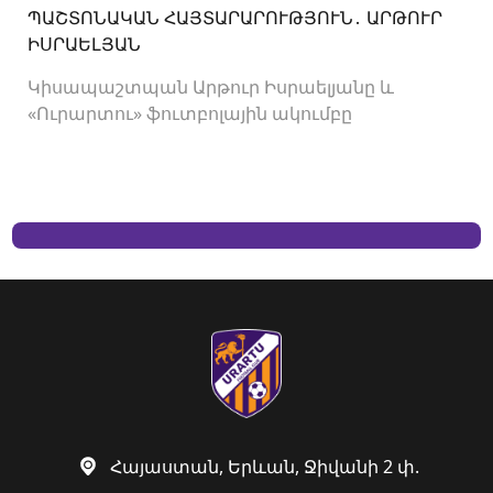
ՊԱՇՏՈՆԱԿԱՆ ՀԱՅՏԱՐԱՐՈՒԹՅՈՒՆ․ ԱՐԹՈՒՐ
ԻՍՐԱԵԼՅԱՆ
Կիսապաշտպան Արթուր Իսրաելյանը և
«Ուրարտու» ֆուտբոլային ակումբը
երկկողմանի համաձայնությամբ խզել են
կողմերի միջև պայմանագիրը:
Հայաստան, Երևան, Ջիվանի 2 փ.