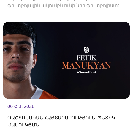
ֆուտբոլային ակումբն ունի նոր ֆուտբոլիստ:
Ակումբը պայմանագիր է ստորագրել
պաշտպան Վլադիսլավ Վերեմեևի հետ:<br />
06 Հլս. 2026
ՊԱՇՏՈՆԱԿԱՆ ՀԱՅՏԱՐԱՐՈՒԹՅՈՒՆ: ՊԵՏԻԿ
ՄԱՆՈՒԿՅԱՆ