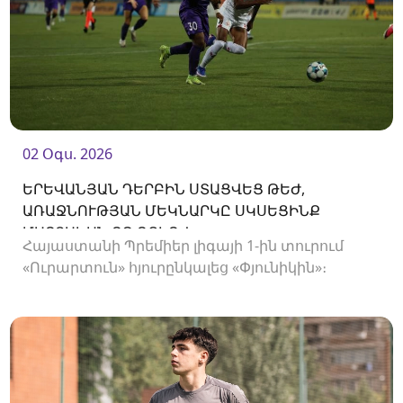
02 Օգս. 2026
ԵՐԵՎԱՆՅԱՆ ԴԵՐԲԻՆ ՍՏԱՑՎԵՑ ԹԵԺ,
ԱՌԱՋՆՈՒԹՅԱՆ ՄԵԿՆԱՐԿԸ ՍԿՍԵՑԻՆՔ
ՄԱՐՏԱԿԱՆ ՈՉ-ՈՔԻՈՎ
Հայաստանի Պրեմիեր լիգայի 1-ին տուրում
«Ուրարտուն» հյուրընկալեց «Փյունիկին»։