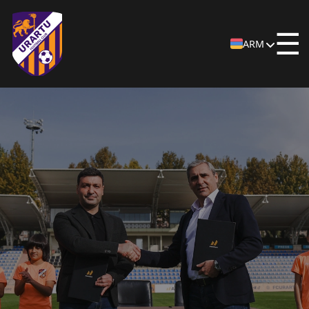
☰
ARM