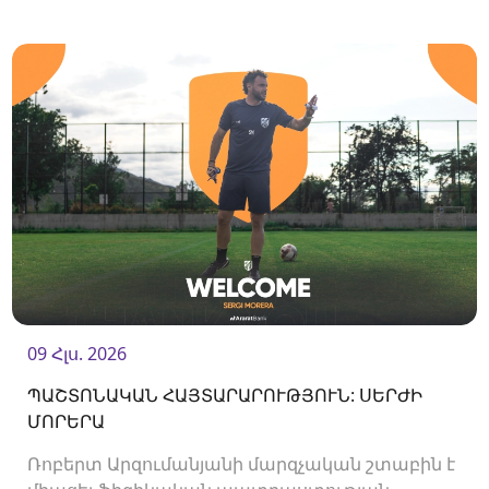
Ակումբը պայմանագիր է ստորագրել
հարձակվող Միգել Ռաջանիի հետ:
09 Հլս. 2026
ՊԱՇՏՈՆԱԿԱՆ ՀԱՅՏԱՐԱՐՈՒԹՅՈՒՆ: ՍԵՐԺԻ
ՄՈՐԵՐԱ
Ռոբերտ Արզումանյանի մարզչական շտաբին է