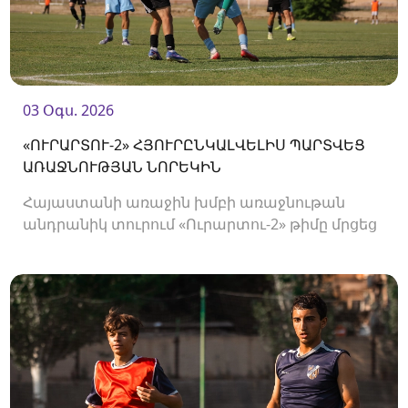
03 Օգս. 2026
«ՈՒՐԱՐՏՈՒ-2» ՀՅՈՒՐԸՆԿԱԼՎԵԼԻՍ ՊԱՐՏՎԵՑ
ԱՌԱՋՆՈՒԹՅԱՆ ՆՈՐԵԿԻՆ
Հայաստանի առաջին խմբի առաջնութան
անդրանիկ տուրում «Ուրարտու-2» թիմը մրցեց
առաջնության նորեկ «Օլիմպիայի» դեմ։