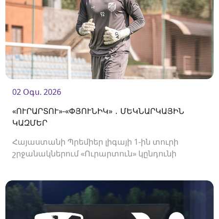
02 Օգս. 2026
«ՈՒՐԱՐՏՈՒ»-«ՓՅՈՒՆԻԿ» ․ ՄԵԿՆԱՐԿԱՅԻՆ
ԿԱԶՄԵՐ
Հայաստանի Պրեմիեր լիգայի 1-ին տուրի
շրջանակներում «Ուրարտուն» կընդունի
«Փյունիկին»։ Հանդիպումը կկայանա 21։00-
ին։<br />