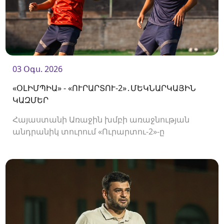
03 Օգս. 2026
«ՕԼԻՄՊԻԱ» - «ՈՒՐԱՐՏՈՒ-2»․ՄԵԿՆԱՐԿԱՅԻՆ
ԿԱԶՄԵՐ
Հայաստանի Առաջին խմբի առաջնության
անդրանիկ տուրում «Ուրարտու-2»-ը
կհյուրընկալվի «Օլիմպիային»։