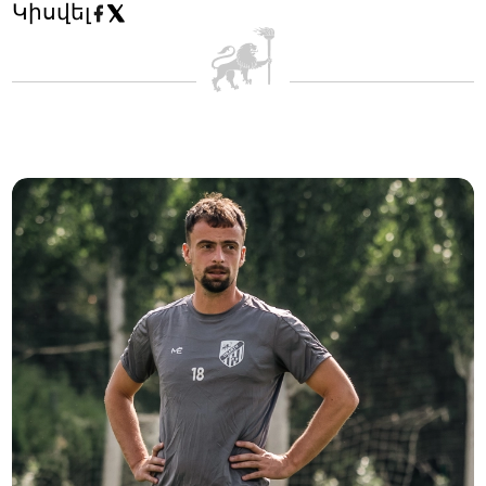
Կիսվել