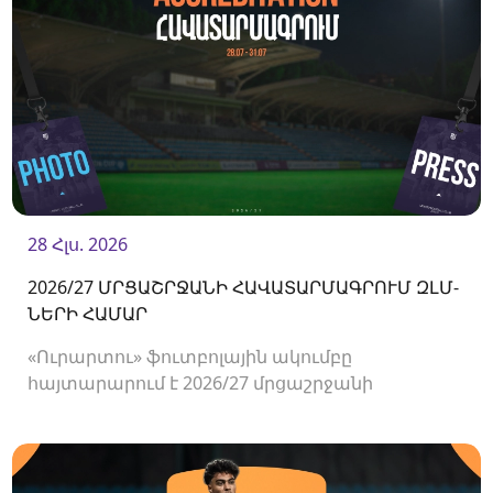
28 Հլս. 2026
2026/27 ՄՐՑԱՇՐՋԱՆԻ ՀԱՎԱՏԱՐՄԱԳՐՈՒՄ ԶԼՄ-
ՆԵՐԻ ՀԱՄԱՐ
«Ուրարտու» ֆուտբոլային ակումբը
հայտարարում է 2026/27 մրցաշրջանի
Հայաստանի Պրեմիեր լիգայի հանդիպումների
համար ԶԼՄ-ների հավատարմագրման
մեկնարկի մասին։