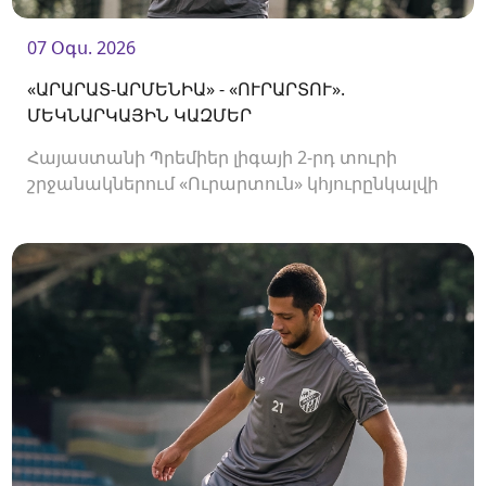
07 Օգս. 2026
«ԱՐԱՐԱՏ-ԱՐՄԵՆԻԱ» - «ՈՒՐԱՐՏՈՒ».
ՄԵԿՆԱՐԿԱՅԻՆ ԿԱԶՄԵՐ
Հայաստանի Պրեմիեր լիգայի 2-րդ տուրի
շրջանակներում «Ուրարտուն» կհյուրընկալվի
«Արարատ-Արմենիային»։ Հանդիպումը
կկայանա 19։00-ին։