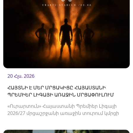
20 Հլս. 2026
ՀԱՅՏՆԻ Է ՄԵՐ ՄՐՑԱԿԻՑԸ ՀԱՅԱՍՏԱՆԻ
ՊՐԵՄԻԵՐ ԼԻԳԱՅԻ ԱՌԱՋԻՆ ՄՐՑԱՓՈՒԼՈՒՄ
«Ուրարտուն» Հայաստանի Պրեմիեր Լիգայի
2026/27 մրցաշրջանի առաջին տուրում կմրցի
Փյունիկի հետ։ Հանդիպումը կկայանա
օգոստոսի 2-ին «Ուրարտու» մարզադաշտում։