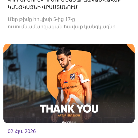
ԿԱՆՑԿԱՑՆԻ ՎՐԱՍՏԱՆՈՒՄ
Մեր թիմը հուլիսի 5-ից 17-ը
ուսումնամարզական հավաք կանցկացնի
Վրաստանում։
02 Հլս. 2026