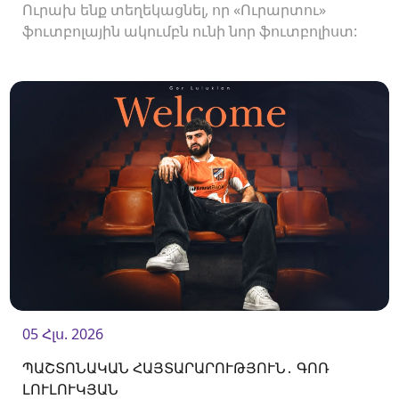
Ուրախ ենք տեղեկացնել, որ «Ուրարտու»
ֆուտբոլային ակումբն ունի նոր ֆուտբոլիստ:
Ակումբը պայմանագիր է ստորագրել
պաշտպան Պետիկ Մանուկյանի հետ:<br />
05 Հլս. 2026
ՊԱՇՏՈՆԱԿԱՆ ՀԱՅՏԱՐԱՐՈՒԹՅՈՒՆ․ ԳՈՌ
ԼՈՒԼՈՒԿՅԱՆ