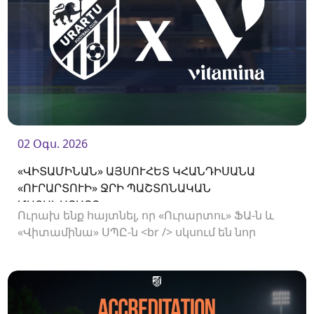
02 Օգս. 2026
«ՎԻՏԱՄԻՆԱՆ» ԱՅՍՈՒՀԵՏ ԿՀԱՆԴԻՍԱՆԱ
«ՈՒՐԱՐՏՈՒԻ» ՋՐԻ ՊԱՇՏՈՆԱԿԱՆ
ՄԱՏԱԿԱՐԱՐԸ
Ուրախ ենք հայտնել, որ «Ուրարտու» ՖԱ-ն և
«Վիտամինա» ՍՊԸ-ն <br /> սկսում են նոր
համագործակցություն: