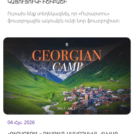
ԿԱՑՈՒՅՈՒԿԻ ԻՇԻԲԱՇԻ
Ուրախ ենք տեղեկացնել, որ «Ուրարտու»
ֆուտբոլային ակումբն ունի նոր ֆուտբոլիստ:
04 Հլս. 2026
«ՈՒՐԱՐՏՈՒՆ» ՈՒՍՈՒՄՆԱՄԱՐԶԱԿԱՆ ՀԱՎԱՔ