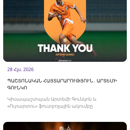
28 Հլս. 2026
ՊԱՇՏՈՆԱԿԱՆ ՀԱՅՏԱՐԱՐՈՒԹՅՈՒՆ․ ԱՐՏԵՄԻ
ԳՈՒՆԿՈ
Կիսապաշտպան Արտեմի Գունկոն և
«Ուրարտու» ֆուտբոլային ակումբը
երկկողմանի համաձայնությամբ խզել են
կողմերի միջև պայմանագիրը: