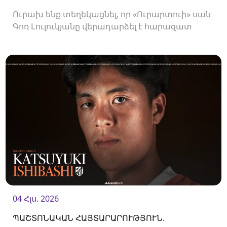
Ուրախ ենք տեղեկացնել, որ «Ուրարտուի» սան
Գոռ Լուլուկյանը վերադարձել է հարազատ
ակումբ և եյութները կշարունակի
«Ուրարտուում»:
04 Հլս. 2026
ՊԱՇՏՈՆԱԿԱՆ ՀԱՅՏԱՐԱՐՈՒԹՅՈՒՆ.