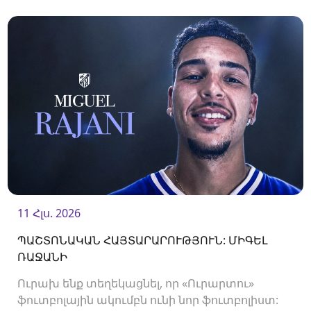
11 Հլս. 2026
ՊԱՇՏՈՆԱԿԱՆ ՀԱՅՏԱՐԱՐՈՒԹՅՈՒՆ: ՄԻԳԵԼ
ՌԱՋԱՆԻ
Ուրախ ենք տեղեկացնել, որ «Ուրարտու»
ֆուտբոլային ակումբն ունի նոր ֆուտբոլիստ: