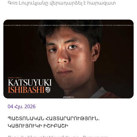
Գոռ Լուլուկյանը վերադարձել է հարազատ
ակումբ և եյութները կշարունակի
«Ուրարտուում»:
04 Հլս. 2026
ՊԱՇՏՈՆԱԿԱՆ ՀԱՅՏԱՐԱՐՈՒԹՅՈՒՆ.
ԿԱՑՈՒՅՈՒԿԻ ԻՇԻԲԱՇԻ