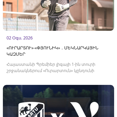
02 Օգս. 2026
«ՈՒՐԱՐՏՈՒ»-«ՓՅՈՒՆԻԿ» ․ ՄԵԿՆԱՐԿԱՅԻՆ
ԿԱԶՄԵՐ
Հայաստանի Պրեմիեր լիգայի 1-ին տուրի
շրջանակներում «Ուրարտուն» կընդունի
«Փյունիկին»։ Հանդիպումը կկայանա 21։00-
ին։<br />