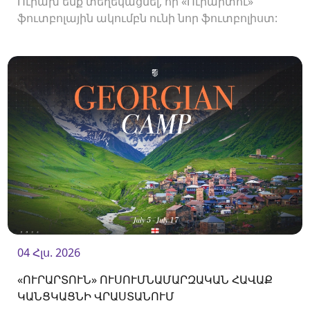
Ուրախ ենք տեղեկացնել, որ «Ուրարտու»
ֆուտբոլային ակումբն ունի նոր ֆուտբոլիստ:
04 Հլս. 2026
«ՈՒՐԱՐՏՈՒՆ» ՈՒՍՈՒՄՆԱՄԱՐԶԱԿԱՆ ՀԱՎԱՔ
ԿԱՆՑԿԱՑՆԻ ՎՐԱՍՏԱՆՈՒՄ