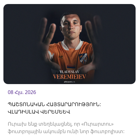
08 Հլս. 2026
ՊԱՇՏՈՆԱԿԱՆ ՀԱՅՏԱՐԱՐՈՒԹՅՈՒՆ:
ՎԼԱԴԻՍԼԱՎ ՎԵՐԵՄԵԵՎ
Ուրախ ենք տեղեկացնել, որ «Ուրարտու»
ֆուտբոլային ակումբն ունի նոր ֆուտբոլիստ:
Ակումբը պայմանագիր է ստորագրել