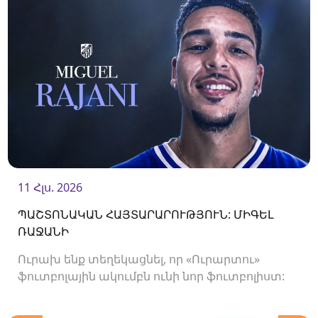
11 Հլս. 2026
ՊԱՇՏՈՆԱԿԱՆ ՀԱՅՏԱՐԱՐՈՒԹՅՈՒՆ: ՄԻԳԵԼ
ՌԱՋԱՆԻ
Ուրախ ենք տեղեկացնել, որ «Ուրարտու»
ֆուտբոլային ակումբն ունի նոր ֆուտբոլիստ:
Ակումբը պայմանագիր է ստորագրել
հարձակվող Միգել Ռաջանիի հետ: