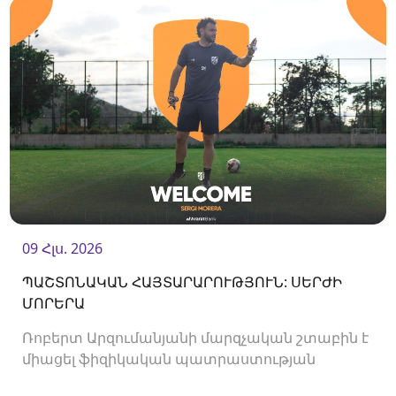
09 Հլս. 2026
ՊԱՇՏՈՆԱԿԱՆ ՀԱՅՏԱՐԱՐՈՒԹՅՈՒՆ: ՍԵՐԺԻ
ՄՈՐԵՐԱ
Ռոբերտ Արզումանյանի մարզչական շտաբին է
միացել ֆիզիկական պատրաստության
մարզիչ Սերժի Մորերան: