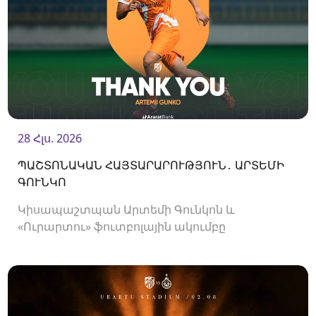
28 Հլս. 2026
ՊԱՇՏՈՆԱԿԱՆ ՀԱՅՏԱՐԱՐՈՒԹՅՈՒՆ․ ԱՐՏԵՄԻ
ԳՈՒՆԿՈ
Կիսապաշտպան Արտեմի Գունկոն և
«Ուրարտու» ֆուտբոլային ակումբը
երկկողմանի համաձայնությամբ խզել են
կողմերի միջև պայմանագիրը: