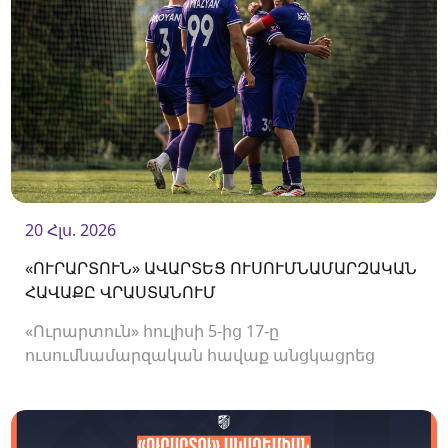
20 Հլս. 2026
«ՈՒՐԱՐՏՈՒՆ» ԱՎԱՐՏԵՑ ՈՒՍՈՒՄՆԱՄԱՐԶԱԿԱՆ
ՀԱՎԱՔԸ ՎՐԱՍՏԱՆՈՒՄ
«Ուրարտուն» հուլիսի 5-ից 17-ը
ուսումնամարզական հավաք անցկացրեց
Վրաստանում, որի շրջանակներում
անցկացրեց մի քանի ընկերական հանդիպում: