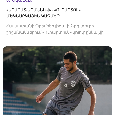
«ԱՐԱՐԱՏ-ԱՐՄԵՆԻԱ» - «ՈՒՐԱՐՏՈՒ».
ՄԵԿՆԱՐԿԱՅԻՆ ԿԱԶՄԵՐ
Հայաստանի Պրեմիեր լիգայի 2-րդ տուրի
շրջանակներում «Ուրարտուն» կհյուրընկալվի
«Արարատ-Արմենիային»։ Հանդիպումը
կկայանա 19։00-ին։