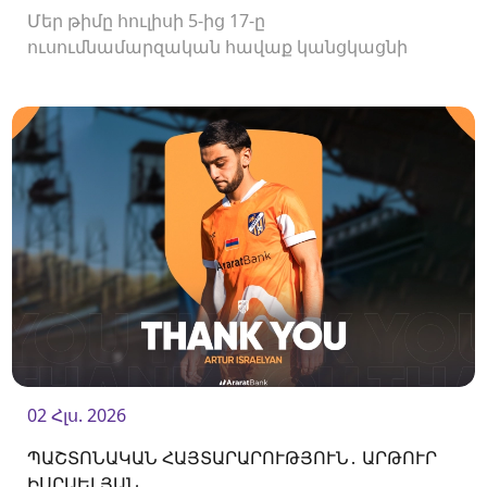
Մեր թիմը հուլիսի 5-ից 17-ը
ուսումնամարզական հավաք կանցկացնի
Վրաստանում։
02 Հլս. 2026
ՊԱՇՏՈՆԱԿԱՆ ՀԱՅՏԱՐԱՐՈՒԹՅՈՒՆ․ ԱՐԹՈՒՐ
ԻՍՐԱԵԼՅԱՆ