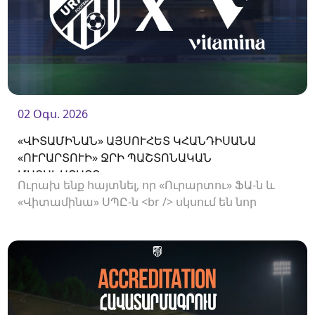
02 Օգս. 2026
«ՎԻՏԱՄԻՆԱՆ» ԱՅՍՈՒՀԵՏ ԿՀԱՆԴԻՍԱՆԱ
«ՈՒՐԱՐՏՈՒԻ» ՋՐԻ ՊԱՇՏՈՆԱԿԱՆ
ՄԱՏԱԿԱՐԱՐԸ
Ուրախ ենք հայտնել, որ «Ուրարտու» ՖԱ-ն և
«Վիտամինա» ՍՊԸ-ն <br /> սկսում են նոր
համագործակցություն: