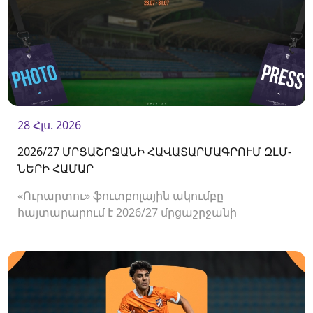
28 Հլս. 2026
2026/27 ՄՐՑԱՇՐՋԱՆԻ ՀԱՎԱՏԱՐՄԱԳՐՈՒՄ ԶԼՄ-
ՆԵՐԻ ՀԱՄԱՐ
«Ուրարտու» ֆուտբոլային ակումբը
հայտարարում է 2026/27 մրցաշրջանի
Հայաստանի Պրեմիեր լիգայի հանդիպումների
համար ԶԼՄ-ների հավատարմագրման
մեկնարկի մասին։