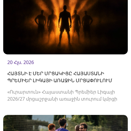
20 Հլս. 2026
ՀԱՅՏՆԻ Է ՄԵՐ ՄՐՑԱԿԻՑԸ ՀԱՅԱՍՏԱՆԻ
ՊՐԵՄԻԵՐ ԼԻԳԱՅԻ ԱՌԱՋԻՆ ՄՐՑԱՓՈՒԼՈՒՄ
«Ուրարտուն» Հայաստանի Պրեմիեր Լիգայի
2026/27 մրցաշրջանի առաջին տուրում կմրցի
Փյունիկի հետ։ Հանդիպումը կկայանա
օգոստոսի 2-ին «Ուրարտու» մարզադաշտում։