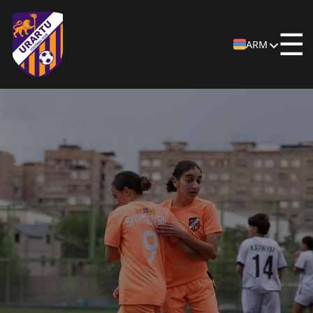
☰
ARM