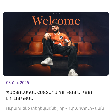
Ակումբը պայմանագիր է ստորագրել
պաշտպան Պետիկ Մանուկյանի հետ:<br />
05 Հլս. 2026
ՊԱՇՏՈՆԱԿԱՆ ՀԱՅՏԱՐԱՐՈՒԹՅՈՒՆ․ ԳՈՌ
ԼՈՒԼՈՒԿՅԱՆ
Ուրախ ենք տեղեկացնել, որ «Ուրարտուի» սան