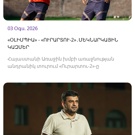
03 Օգս. 2026
«ՕԼԻՄՊԻԱ» - «ՈՒՐԱՐՏՈՒ-2»․ՄԵԿՆԱՐԿԱՅԻՆ
ԿԱԶՄԵՐ
Հայաստանի Առաջին խմբի առաջնության
անդրանիկ տուրում «Ուրարտու-2»-ը
կհյուրընկալվի «Օլիմպիային»։