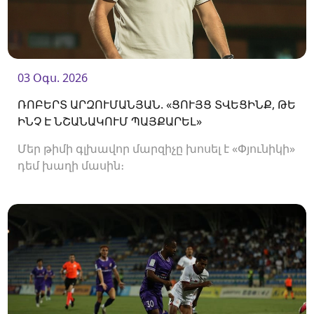
03 Օգս. 2026
ՌՈԲԵՐՏ ԱՐԶՈՒՄԱՆՅԱՆ. «ՑՈՒՅՑ ՏՎԵՑԻՆՔ, ԹԵ
ԻՆՉ Է ՆՇԱՆԱԿՈՒՄ ՊԱՅՔԱՐԵԼ»
Մեր թիմի գլխավոր մարզիչը խոսել է «Փյունիկի»
դեմ խաղի մասին։