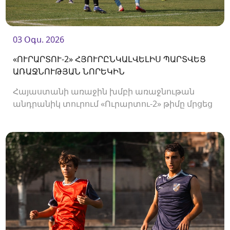
03 Օգս. 2026
«ՈՒՐԱՐՏՈՒ-2» ՀՅՈՒՐԸՆԿԱԼՎԵԼԻՍ ՊԱՐՏՎԵՑ
ԱՌԱՋՆՈՒԹՅԱՆ ՆՈՐԵԿԻՆ
Հայաստանի առաջին խմբի առաջնութան
անդրանիկ տուրում «Ուրարտու-2» թիմը մրցեց
առաջնության նորեկ «Օլիմպիայի» դեմ։