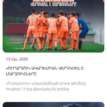
13 Հլս. 2026
«ՈՒՐԱՐՏՈՒ» ԱԿԱԴԵՄԻԱՆ ՎԵՐՍԿՍԵԼ Է
ՄԱՐԶՈՒՄՆԵՐԸ
«Ուրարտու» ակադեմիայի բոլոր թիմերը
հուլիսի 11-ից վերսկսել են իրենց
մարզումները<br />