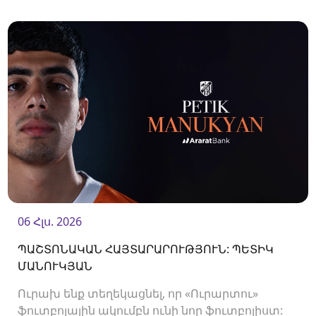
պաշտպան Վլադիսլավ Վերեմեևի հետ:<br />
06 Հլս. 2026
ՊԱՇՏՈՆԱԿԱՆ ՀԱՅՏԱՐԱՐՈՒԹՅՈՒՆ: ՊԵՏԻԿ
ՄԱՆՈՒԿՅԱՆ
Ուրախ ենք տեղեկացնել, որ «Ուրարտու»
ֆուտբոլային ակումբն ունի նոր ֆուտբոլիստ: