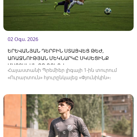
02 Օգս. 2026
ԵՐԵՎԱՆՅԱՆ ԴԵՐԲԻՆ ՍՏԱՑՎԵՑ ԹԵԺ,
ԱՌԱՋՆՈՒԹՅԱՆ ՄԵԿՆԱՐԿԸ ՍԿՍԵՑԻՆՔ
ՄԱՐՏԱԿԱՆ ՈՉ-ՈՔԻՈՎ
Հայաստանի Պրեմիեր լիգայի 1-ին տուրում
«Ուրարտուն» հյուրընկալեց «Փյունիկին»։