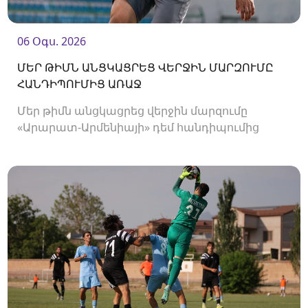
06 Օգս. 2026
ՄԵՐ ԹԻՄՆ ԱՆՑԿԱՑՐԵՑ ՎԵՐՋԻՆ ՄԱՐԶՈՒՄԸ
ՀԱՆԴԻՊՈՒՄԻՑ ԱՌԱՋ
Մեր թիմն անցկացրեց վերջին մարզումը
«Արարատ-Արմենիայի» դեմ հանդիպումից
առաջ։