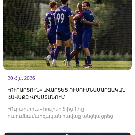
20 Հլս. 2026
«ՈՒՐԱՐՏՈՒՆ» ԱՎԱՐՏԵՑ ՈՒՍՈՒՄՆԱՄԱՐԶԱԿԱՆ
ՀԱՎԱՔԸ ՎՐԱՍՏԱՆՈՒՄ
«Ուրարտուն» հուլիսի 5-ից 17-ը
ուսումնամարզական հավաք անցկացրեց
Վրաստանում, որի շրջանակներում
անցկացրեց մի քանի ընկերական հանդիպում: