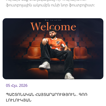
ֆուտբոլային ակումբն ունի նոր ֆուտբոլիստ:
Ակումբը պայմանագիր է ստորագրել
պաշտպան Պետիկ Մանուկյանի հետ:<br />
05 Հլս. 2026
ՊԱՇՏՈՆԱԿԱՆ ՀԱՅՏԱՐԱՐՈՒԹՅՈՒՆ․ ԳՈՌ
ԼՈՒԼՈՒԿՅԱՆ