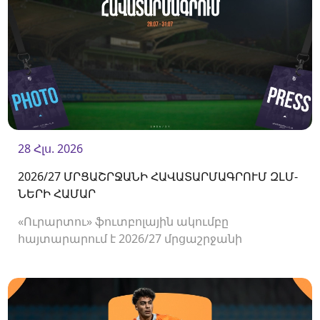
28 Հլս. 2026
2026/27 ՄՐՑԱՇՐՋԱՆԻ ՀԱՎԱՏԱՐՄԱԳՐՈՒՄ ԶԼՄ-
ՆԵՐԻ ՀԱՄԱՐ
«Ուրարտու» ֆուտբոլային ակումբը
հայտարարում է 2026/27 մրցաշրջանի
Հայաստանի Պրեմիեր լիգայի հանդիպումների
համար ԶԼՄ-ների հավատարմագրման
մեկնարկի մասին։