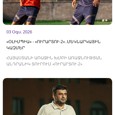
03 Օգս. 2026
«ՕԼԻՄՊԻԱ» - «ՈՒՐԱՐՏՈՒ-2»․ՄԵԿՆԱՐԿԱՅԻՆ
ԿԱԶՄԵՐ
ՀԱՅԱՍՏԱՆԻ ԱՌԱՋԻՆ ԽՄԲԻ ԱՌԱՋՆՈՒԹՅԱՆ
ԱՆԴՐԱՆԻԿ ՏՈՒՐՈՒՄ «ՈՒՐԱՐՏՈՒ-2»
ԿՀՅՈՒՐԸՆԿԱԼՎԻ «ՕԼԻՄՊԻԱՅԻՆ»