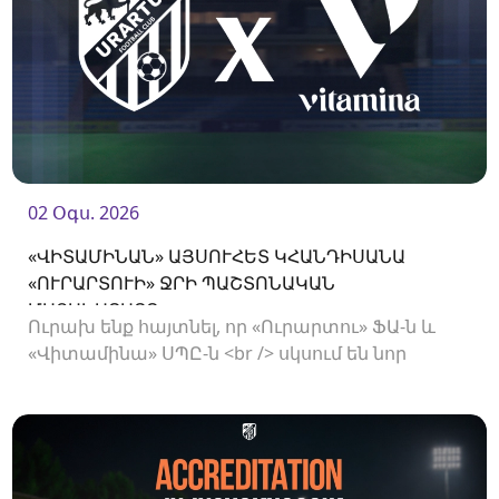
02 Օգս. 2026
«ՎԻՏԱՄԻՆԱՆ» ԱՅՍՈՒՀԵՏ ԿՀԱՆԴԻՍԱՆԱ
«ՈՒՐԱՐՏՈՒԻ» ՋՐԻ ՊԱՇՏՈՆԱԿԱՆ
ՄԱՏԱԿԱՐԱՐԸ
Ուրախ ենք հայտնել, որ «Ուրարտու» ՖԱ-ն և
«Վիտամինա» ՍՊԸ-ն <br /> սկսում են նոր
համագործակցություն: