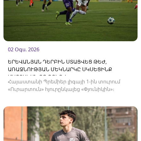
02 Օգս. 2026
ԵՐԵՎԱՆՅԱՆ ԴԵՐԲԻՆ ՍՏԱՑՎԵՑ ԹԵԺ,
ԱՌԱՋՆՈՒԹՅԱՆ ՄԵԿՆԱՐԿԸ ՍԿՍԵՑԻՆՔ
ՄԱՐՏԱԿԱՆ ՈՉ-ՈՔԻՈՎ
Հայաստանի Պրեմիեր լիգայի 1-ին տուրում
«Ուրարտուն» հյուրընկալեց «Փյունիկին»։