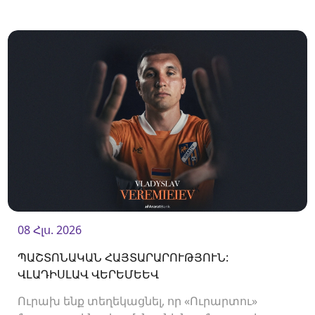
մարզիչ Սերժի Մորերան:
08 Հլս. 2026
ՊԱՇՏՈՆԱԿԱՆ ՀԱՅՏԱՐԱՐՈՒԹՅՈՒՆ:
ՎԼԱԴԻՍԼԱՎ ՎԵՐԵՄԵԵՎ
Ուրախ ենք տեղեկացնել, որ «Ուրարտու»