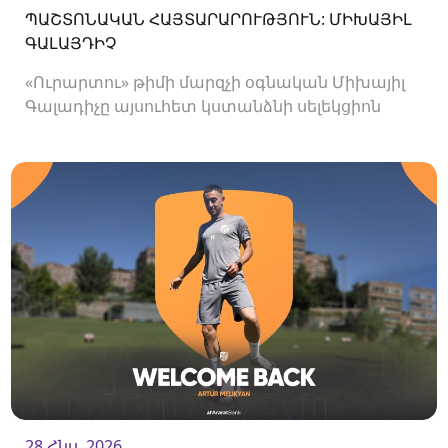
ՊԱՇՏՈՆԱԿԱՆ ՀԱՅՏԱՐԱՐՈՒԹՅՈՒՆ: ՄԻԽԱՅԻԼ
ԳԱԼԱՅԴԻՉ
«Ուրարտու» թիմի մարզչի օգնական Միխայիլ
Գալադիչը այսուհետ կստանձնի սելեկցիոն
բաժնի ղեկավարի պաշտոնը:
28 Հնս. 2026