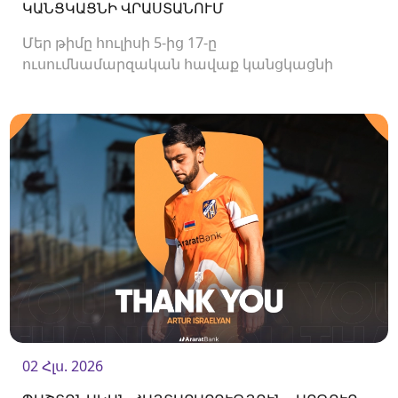
ԿԱՆՑԿԱՑՆԻ ՎՐԱՍՏԱՆՈՒՄ
Մեր թիմը հուլիսի 5-ից 17-ը
ուսումնամարզական հավաք կանցկացնի
Վրաստանում։
02 Հլս. 2026