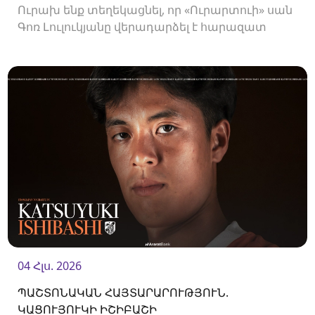
Ուրախ ենք տեղեկացնել, որ «Ուրարտուի» սան
Գոռ Լուլուկյանը վերադարձել է հարազատ
ակումբ և եյութները կշարունակի
«Ուրարտուում»:
04 Հլս. 2026
ՊԱՇՏՈՆԱԿԱՆ ՀԱՅՏԱՐԱՐՈՒԹՅՈՒՆ.
ԿԱՑՈՒՅՈՒԿԻ ԻՇԻԲԱՇԻ