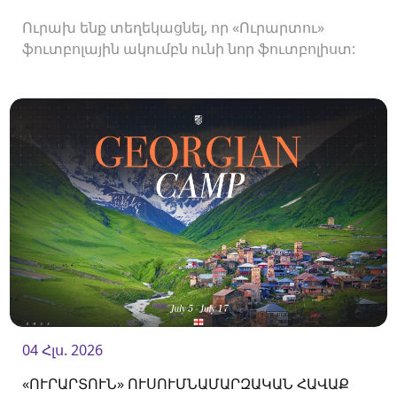
Ուրախ ենք տեղեկացնել, որ «Ուրարտու»
ֆուտբոլային ակումբն ունի նոր ֆուտբոլիստ:
04 Հլս. 2026
«ՈՒՐԱՐՏՈՒՆ» ՈՒՍՈՒՄՆԱՄԱՐԶԱԿԱՆ ՀԱՎԱՔ