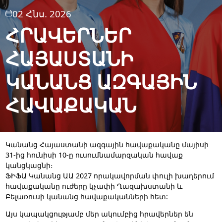
02 Հնս. 2026
ՀՐԱՎԵՐՆԵՐ
ՀԱՅԱՍՏԱՆԻ
ԿԱՆԱՆՑ ԱԶԳԱՅԻՆ
ՀԱՎԱՔԱԿԱՆ
Կանանց Հայաստանի ազգային հավաքականը մայիսի
31-ից հունիսի 10-ը ուսումնամարզական հավաք
կանցկացնի։
ՖԻՖԱ Կանանց ԱԱ 2027 որակավորման փուլի խաղերում
հավաքականը ուժերը կչափի Ղազախստանի և
Բելառուսի կանանց հավաքականների հետ:
Այս կապակցությամբ մեր ակումբից հրավերներ են