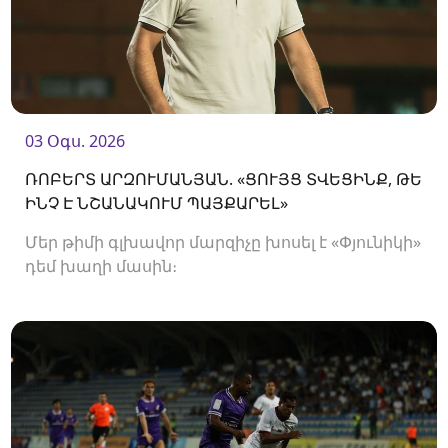
03 Օգս. 2026
ՌՈԲԵՐՏ ԱՐԶՈՒՄԱՆՅԱՆ. «ՑՈՒՅՑ ՏՎԵՑԻՆՔ, ԹԵ
ԻՆՉ Է ՆՇԱՆԱԿՈՒՄ ՊԱՅՔԱՐԵԼ»
Մեր թիմի գլխավոր մարզիչը խոսել է «Փյունիկի»
դեմ խաղի մասին։