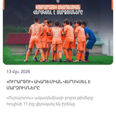
13 Հլս. 2026
«ՈՒՐԱՐՏՈՒ» ԱԿԱԴԵՄԻԱՆ ՎԵՐՍԿՍԵԼ Է
ՄԱՐԶՈՒՄՆԵՐԸ
«Ուրարտու» ակադեմիայի բոլոր թիմերը
հուլիսի 11-ից վերսկսել են իրենց
մարզումները<br />