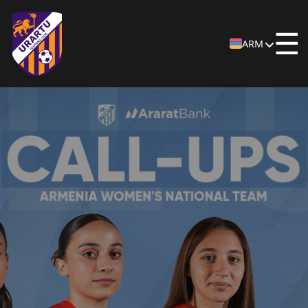
☰
ARM