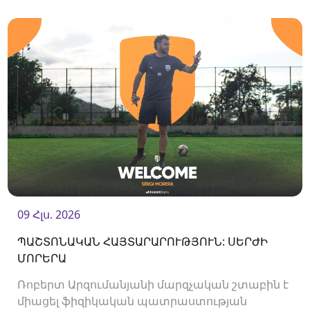
հարձակվող Միգել Ռաջանիի հետ:
09 Հլս. 2026
ՊԱՇՏՈՆԱԿԱՆ ՀԱՅՏԱՐԱՐՈՒԹՅՈՒՆ: ՍԵՐԺԻ
ՄՈՐԵՐԱ
Ռոբերտ Արզումանյանի մարզչական շտաբին է
միացել ֆիզիկական պատրաստության