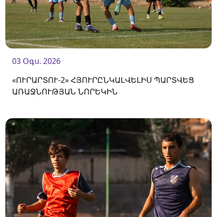
03 Օգս. 2026
«ՈՒՐԱՐՏՈՒ-2» ՀՅՈՒՐԸՆԿԱԼՎԵԼԻՍ ՊԱՐՏՎԵՑ
ԱՌԱՋՆՈՒԹՅԱՆ ՆՈՐԵԿԻՆ