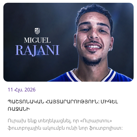
11 Հլս. 2026
ՊԱՇՏՈՆԱԿԱՆ ՀԱՅՏԱՐԱՐՈՒԹՅՈՒՆ: ՄԻԳԵԼ
ՌԱՋԱՆԻ
Ուրախ ենք տեղեկացնել, որ «Ուրարտու»
ֆուտբոլային ակումբն ունի նոր ֆուտբոլիստ:
Ակումբը պայմանագիր է ստորագրել