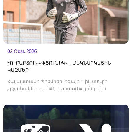
02 Օգս. 2026
«ՈՒՐԱՐՏՈՒ»-«ՓՅՈՒՆԻԿ» ․ ՄԵԿՆԱՐԿԱՅԻՆ
ԿԱԶՄԵՐ
Հայաստանի Պրեմիեր լիգայի 1-ին տուրի
շրջանակներում «Ուրարտուն» կընդունի
«Փյունիկին»։ Հանդիպումը կկայանա 21։00-
ին։<br />