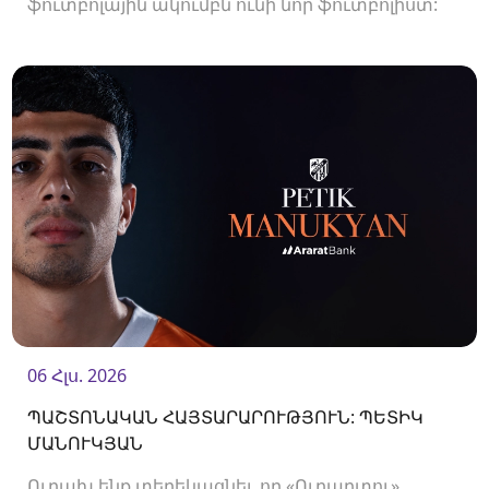
ֆուտբոլային ակումբն ունի նոր ֆուտբոլիստ:
Ակումբը պայմանագիր է ստորագրել
պաշտպան Վլադիսլավ Վերեմեևի հետ:<br />
06 Հլս. 2026
ՊԱՇՏՈՆԱԿԱՆ ՀԱՅՏԱՐԱՐՈՒԹՅՈՒՆ: ՊԵՏԻԿ
ՄԱՆՈՒԿՅԱՆ
Ուրախ ենք տեղեկացնել, որ «Ուրարտու»