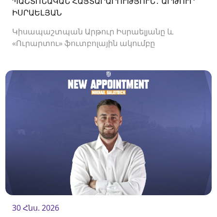
ՊԱՇՏՈՆԱԿԱՆ ՀԱՅՏԱՐԱՐՈՒԹՅՈՒՆ․ ԱՐԹՈՒՐ
ԻՍՐԱԵԼՅԱՆ
Կիսապաշտպան Արթուր Իսրաելյանը և
«Ուրարտու» ֆուտբոլային ակումբը
երկկողմանի համաձայնությամբ խզել են
կողմերի միջև պայմանագիրը:
30 Հնս. 2026