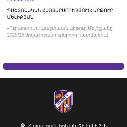
ՊԱՇՏՈՆԱԿԱՆ ՀԱՅՏԱՐԱՐՈՒԹՅՈՒՆ: ԱՐԹՈՒՐ
ՄԵԼԻՔՅԱՆ
«Ուրարտուի» պաշտպան Արթուր Մելիքյանը
2025/26 մրցաշրջանի երկրորդ հատվածում
վարձավճարով հանդես էր գալիս
«Սարդարապատ» ֆուտբոլային ակումբում
Հայաստան, Երևան, Ջիվանի 2 փ.