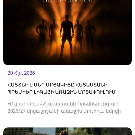
20 Հլս. 2026
ՀԱՅՏՆԻ Է ՄԵՐ ՄՐՑԱԿԻՑԸ ՀԱՅԱՍՏԱՆԻ
ՊՐԵՄԻԵՐ ԼԻԳԱՅԻ ԱՌԱՋԻՆ ՄՐՑԱՓՈՒԼՈՒՄ
«Ուրարտուն» Հայաստանի Պրեմիեր Լիգայի
2026/27 մրցաշրջանի առաջին տուրում կմրցի
Փյունիկի հետ։ Հանդիպումը կկայանա
օգոստոսի 2-ին «Ուրարտու» մարզադաշտում։