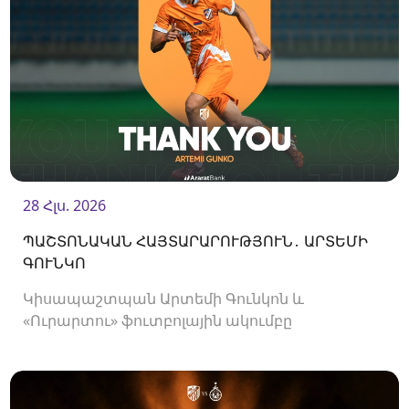
28 Հլս. 2026
ՊԱՇՏՈՆԱԿԱՆ ՀԱՅՏԱՐԱՐՈՒԹՅՈՒՆ․ ԱՐՏԵՄԻ
ԳՈՒՆԿՈ
Կիսապաշտպան Արտեմի Գունկոն և
«Ուրարտու» ֆուտբոլային ակումբը
երկկողմանի համաձայնությամբ խզել են
կողմերի միջև պայմանագիրը: