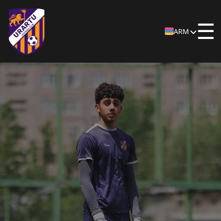
☰
ARM