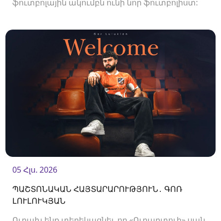
ֆուտբոլային ակումբն ունի նոր ֆուտբոլիստ:
Ակումբը պայմանագիր է ստորագրել
պաշտպան Պետիկ Մանուկյանի հետ:<br />
05 Հլս. 2026
ՊԱՇՏՈՆԱԿԱՆ ՀԱՅՏԱՐԱՐՈՒԹՅՈՒՆ․ ԳՈՌ
ԼՈՒԼՈՒԿՅԱՆ
Ուրախ ենք տեղեկացնել, որ «Ուրարտուի» սան