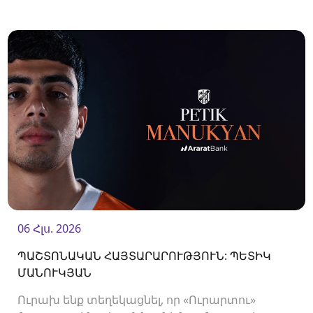
Ակումբը պայմանագիր է ստորագրել
պաշտպան Վլադիսլավ Վերեմեևի հետ:<br />
06 Հլս. 2026
ՊԱՇՏՈՆԱԿԱՆ ՀԱՅՏԱՐԱՐՈՒԹՅՈՒՆ: ՊԵՏԻԿ
ՄԱՆՈՒԿՅԱՆ
Ուրախ ենք տեղեկացնել, որ «Ուրարտու»