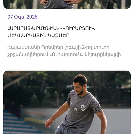
07 Օգս. 2026
«ԱՐԱՐԱՏ-ԱՐՄԵՆԻԱ» - «ՈՒՐԱՐՏՈՒ».
ՄԵԿՆԱՐԿԱՅԻՆ ԿԱԶՄԵՐ
Հայաստանի Պրեմիեր լիգայի 2-րդ տուրի
շրջանակներում «Ուրարտուն» կհյուրընկալվի
«Արարատ-Արմենիային»։ Հանդիպումը
կկայանա 19։00-ին։