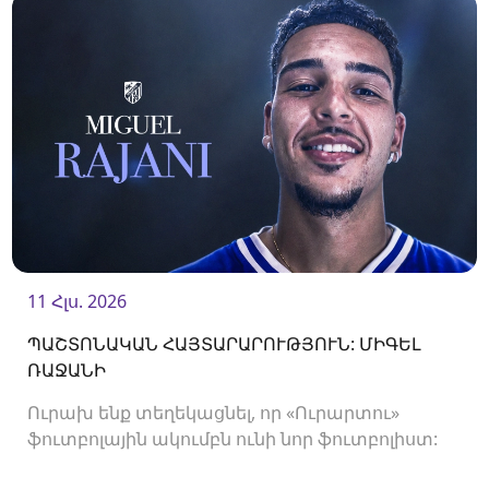
11 Հլս. 2026
ՊԱՇՏՈՆԱԿԱՆ ՀԱՅՏԱՐԱՐՈՒԹՅՈՒՆ: ՄԻԳԵԼ
ՌԱՋԱՆԻ
Ուրախ ենք տեղեկացնել, որ «Ուրարտու»
ֆուտբոլային ակումբն ունի նոր ֆուտբոլիստ:
Ակումբը պայմանագիր է ստորագրել