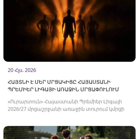
20 Հլս. 2026
ՀԱՅՏՆԻ Է ՄԵՐ ՄՐՑԱԿԻՑԸ ՀԱՅԱՍՏԱՆԻ
ՊՐԵՄԻԵՐ ԼԻԳԱՅԻ ԱՌԱՋԻՆ ՄՐՑԱՓՈՒԼՈՒՄ
«Ուրարտուն» Հայաստանի Պրեմիեր Լիգայի
2026/27 մրցաշրջանի առաջին տուրում կմրցի
Փյունիկի հետ։ Հանդիպումը կկայանա
օգոստոսի 2-ին «Ուրարտու» մարզադաշտում։