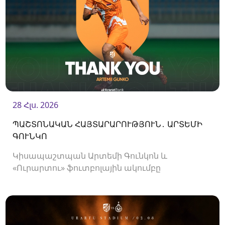
28 Հլս. 2026
ՊԱՇՏՈՆԱԿԱՆ ՀԱՅՏԱՐԱՐՈՒԹՅՈՒՆ․ ԱՐՏԵՄԻ
ԳՈՒՆԿՈ
Կիսապաշտպան Արտեմի Գունկոն և
«Ուրարտու» ֆուտբոլային ակումբը
երկկողմանի համաձայնությամբ խզել են
կողմերի միջև պայմանագիրը: