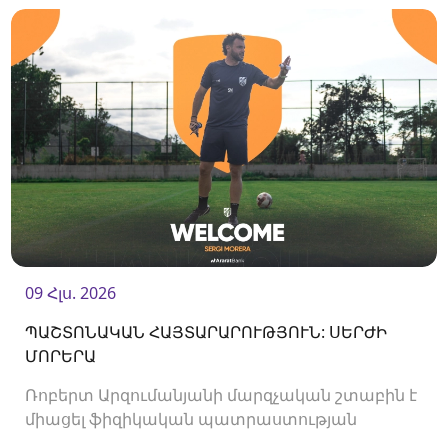
հարձակվող Միգել Ռաջանիի հետ:
09 Հլս. 2026
ՊԱՇՏՈՆԱԿԱՆ ՀԱՅՏԱՐԱՐՈՒԹՅՈՒՆ: ՍԵՐԺԻ
ՄՈՐԵՐԱ
Ռոբերտ Արզումանյանի մարզչական շտաբին է
միացել ֆիզիկական պատրաստության
մարզիչ Սերժի Մորերան: