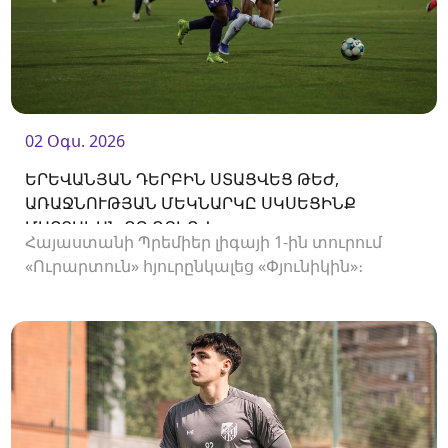
02 Օգս. 2026
ԵՐԵՎԱՆՅԱՆ ԴԵՐԲԻՆ ՍՏԱՑՎԵՑ ԹԵԺ,
ԱՌԱՋՆՈՒԹՅԱՆ ՄԵԿՆԱՐԿԸ ՍԿՍԵՑԻՆՔ
ՄԱՐՏԱԿԱՆ ՈՉ-ՈՔԻՈՎ
Հայաստանի Պրեմիեր լիգայի 1-ին տուրում
«Ուրարտուն» հյուրընկալեց «Փյունիկին»։