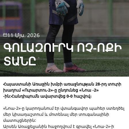
11 Մյս. 2026
ԳՈԼԱԶՈՒՐԿ ՈՉ-ՈՔԻ
ՏԱՆԸ
Հայաստանի Առաջին խմբի առաջնության 28-րդ տուրի
խաղում «Ուրարտու-2»-ը ընդունեց «Նոա -2»
-ին:Հանդիպումն ավարտվեց 0-0 հաշվով։
«Նոա-2»-ը կարողանում էր վտանգավոր պահեր ստեղծել
մեր կիսադաշտում և մոտենալ մեր տուգանայինի
մատույցներին:
Արսեն Առաքելյանին հաջողվում է գրավել «Նոա-2»-ի