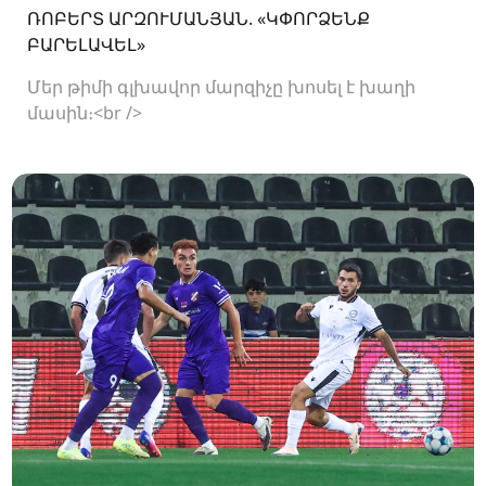
ՌՈԲԵՐՏ ԱՐԶՈՒՄԱՆՅԱՆ. «ԿՓՈՐՁԵՆՔ
ԲԱՐԵԼԱՎԵԼ»
Մեր թիմի գլխավոր մարզիչը խոսել է խաղի
մասին։<br />