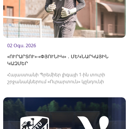
02 Օգս. 2026
«ՈՒՐԱՐՏՈՒ»-«ՓՅՈՒՆԻԿ» ․ ՄԵԿՆԱՐԿԱՅԻՆ
ԿԱԶՄԵՐ
Հայաստանի Պրեմիեր լիգայի 1-ին տուրի
շրջանակներում «Ուրարտուն» կընդունի
«Փյունիկին»։ Հանդիպումը կկայանա 21։00-
ին։<br />