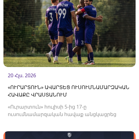
20 Հլս. 2026
«ՈՒՐԱՐՏՈՒՆ» ԱՎԱՐՏԵՑ ՈՒՍՈՒՄՆԱՄԱՐԶԱԿԱՆ
ՀԱՎԱՔԸ ՎՐԱՍՏԱՆՈՒՄ
«Ուրարտուն» հուլիսի 5-ից 17-ը
ուսումնամարզական հավաք անցկացրեց
Վրաստանում, որի շրջանակներում
անցկացրեց մի քանի ընկերական հանդիպում: