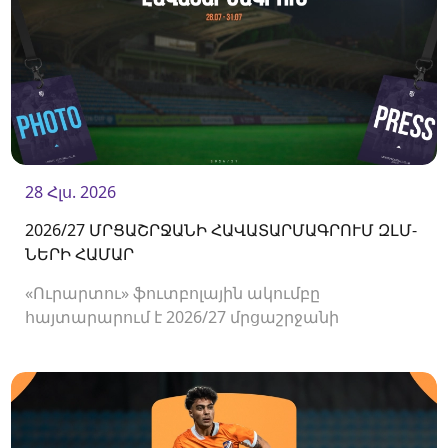
28 Հլս. 2026
2026/27 ՄՐՑԱՇՐՋԱՆԻ ՀԱՎԱՏԱՐՄԱԳՐՈՒՄ ԶԼՄ-
ՆԵՐԻ ՀԱՄԱՐ
«Ուրարտու» ֆուտբոլային ակումբը
հայտարարում է 2026/27 մրցաշրջանի
Հայաստանի Պրեմիեր լիգայի հանդիպումների
համար ԶԼՄ-ների հավատարմագրման
մեկնարկի մասին։