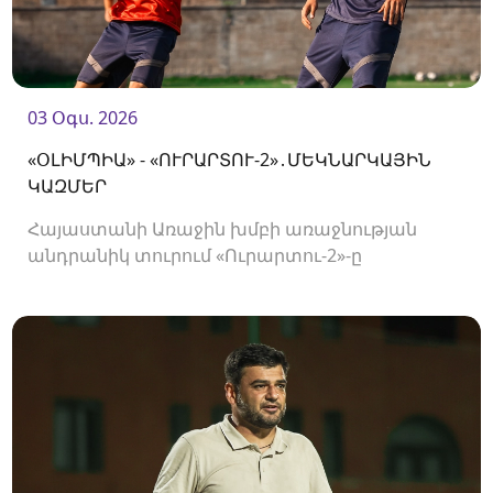
03 Օգս. 2026
«ՕԼԻՄՊԻԱ» - «ՈՒՐԱՐՏՈՒ-2»․ՄԵԿՆԱՐԿԱՅԻՆ
ԿԱԶՄԵՐ
Հայաստանի Առաջին խմբի առաջնության
անդրանիկ տուրում «Ուրարտու-2»-ը
կհյուրընկալվի «Օլիմպիային»։