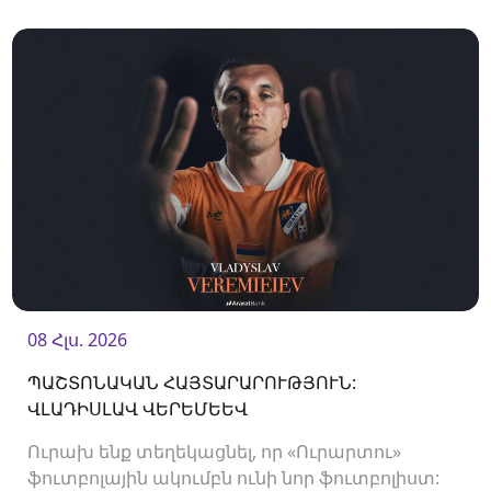
08 Հլս. 2026
ՊԱՇՏՈՆԱԿԱՆ ՀԱՅՏԱՐԱՐՈՒԹՅՈՒՆ:
ՎԼԱԴԻՍԼԱՎ ՎԵՐԵՄԵԵՎ
Ուրախ ենք տեղեկացնել, որ «Ուրարտու»
ֆուտբոլային ակումբն ունի նոր ֆուտբոլիստ: