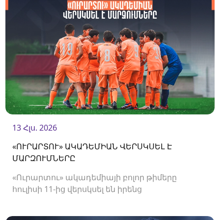
13 Հլս. 2026
«ՈՒՐԱՐՏՈՒ» ԱԿԱԴԵՄԻԱՆ ՎԵՐՍԿՍԵԼ Է
ՄԱՐԶՈՒՄՆԵՐԸ
«Ուրարտու» ակադեմիայի բոլոր թիմերը
հուլիսի 11-ից վերսկսել են իրենց
մարզումները<br />