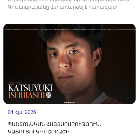
Գոռ Լուլուկյանը վերադարձել է հարազատ
ակումբ և եյութները կշարունակի
«Ուրարտուում»:
04 Հլս. 2026
ՊԱՇՏՈՆԱԿԱՆ ՀԱՅՏԱՐԱՐՈՒԹՅՈՒՆ.
ԿԱՑՈՒՅՈՒԿԻ ԻՇԻԲԱՇԻ