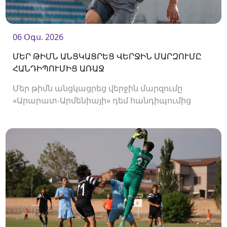
06 Օգս. 2026
ՄԵՐ ԹԻՄՆ ԱՆՑԿԱՑՐԵՑ ՎԵՐՋԻՆ ՄԱՐԶՈՒՄԸ
ՀԱՆԴԻՊՈՒՄԻՑ ԱՌԱՋ
Մեր թիմն անցկացրեց վերջին մարզումը
«Արարատ-Արմենիայի» դեմ հանդիպումից
առաջ։