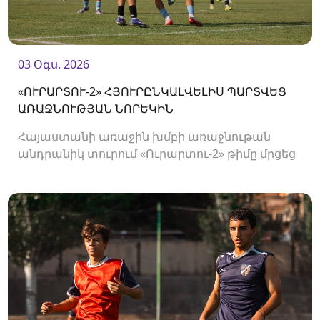
03 Օգս. 2026
«ՈՒՐԱՐՏՈՒ-2» ՀՅՈՒՐԸՆԿԱԼՎԵԼԻՍ ՊԱՐՏՎԵՑ
ԱՌԱՋՆՈՒԹՅԱՆ ՆՈՐԵԿԻՆ
Հայաստանի առաջին խմբի առաջնութան
անդրանիկ տուրում «Ուրարտու-2» թիմը մրցեց
առաջնության նորեկ «Օլիմպիայի» դեմ։