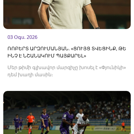
03 Օգս. 2026
ՌՈԲԵՐՏ ԱՐԶՈՒՄԱՆՅԱՆ. «ՑՈՒՅՑ ՏՎԵՑԻՆՔ, ԹԵ
ԻՆՉ Է ՆՇԱՆԱԿՈՒՄ ՊԱՅՔԱՐԵԼ»
Մեր թիմի գլխավոր մարզիչը խոսել է «Փյունիկի»
դեմ խաղի մասին։