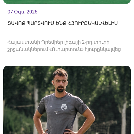
07 Օգս. 2026
ՑԱՎՈՔ ՊԱՐՏՎՈՒՄ ԵՆՔ ՀՅՈՒՐԸՆԿԱԼՎԵԼԻՍ
Հայաստանի Պրեմիեր լիգայի 2-րդ տուրի
շրջանակներում «Ուրարտուն» հյուրընկալվեց
«Արարատ-Արմենիային»։