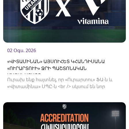
02 Օգս. 2026
«ՎԻՏԱՄԻՆԱՆ» ԱՅՍՈՒՀԵՏ ԿՀԱՆԴԻՍԱՆԱ
«ՈՒՐԱՐՏՈՒԻ» ՋՐԻ ՊԱՇՏՈՆԱԿԱՆ
ՄԱՏԱԿԱՐԱՐԸ
Ուրախ ենք հայտնել, որ «Ուրարտու» ՖԱ-ն և
«Վիտամինա» ՍՊԸ-ն <br /> սկսում են նոր
համագործակցություն: