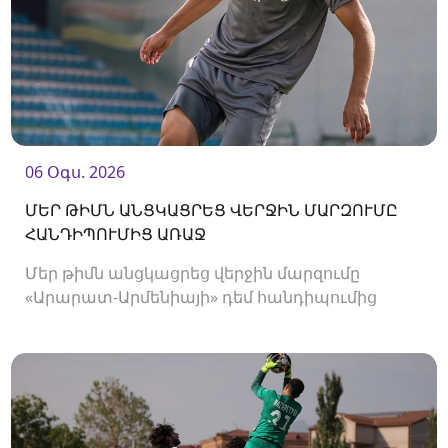
06 Օգս. 2026
ՄԵՐ ԹԻՄՆ ԱՆՑԿԱՑՐԵՑ ՎԵՐՋԻՆ ՄԱՐԶՈՒՄԸ
ՀԱՆԴԻՊՈՒՄԻՑ ԱՌԱՋ
Մեր թիմն անցկացրեց վերջին մարզումը
«Արարատ-Արմենիայի» դեմ հանդիպումից
առաջ։