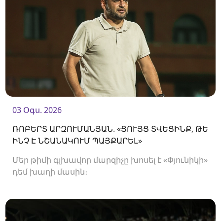
03 Օգս. 2026
ՌՈԲԵՐՏ ԱՐԶՈՒՄԱՆՅԱՆ. «ՑՈՒՅՑ ՏՎԵՑԻՆՔ, ԹԵ
ԻՆՉ Է ՆՇԱՆԱԿՈՒՄ ՊԱՅՔԱՐԵԼ»
Մեր թիմի գլխավոր մարզիչը խոսել է «Փյունիկի»
դեմ խաղի մասին։