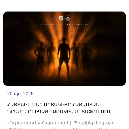
երկկողմանի համաձայնությամբ խզել են
կողմերի միջև պայմանագիրը:
20 Հլս. 2026
ՀԱՅՏՆԻ Է ՄԵՐ ՄՐՑԱԿԻՑԸ ՀԱՅԱՍՏԱՆԻ
ՊՐԵՄԻԵՐ ԼԻԳԱՅԻ ԱՌԱՋԻՆ ՄՐՑԱՓՈՒԼՈՒՄ
«Ուրարտուն» Հայաստանի Պրեմիեր Լիգայի