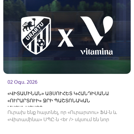
02 Օգս. 2026
«ՎԻՏԱՄԻՆԱՆ» ԱՅՍՈՒՀԵՏ ԿՀԱՆԴԻՍԱՆԱ
«ՈՒՐԱՐՏՈՒԻ» ՋՐԻ ՊԱՇՏՈՆԱԿԱՆ
ՄԱՏԱԿԱՐԱՐԸ
Ուրախ ենք հայտնել, որ «Ուրարտու» ՖԱ-ն և
«Վիտամինա» ՍՊԸ-ն <br /> սկսում են նոր
համագործակցություն: