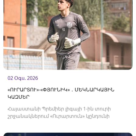
02 Օգս. 2026
«ՈՒՐԱՐՏՈՒ»-«ՓՅՈՒՆԻԿ» ․ ՄԵԿՆԱՐԿԱՅԻՆ
ԿԱԶՄԵՐ
Հայաստանի Պրեմիեր լիգայի 1-ին տուրի
շրջանակներում «Ուրարտուն» կընդունի
«Փյունիկին»։ Հանդիպումը կկայանա 21։00-
ին։<br />