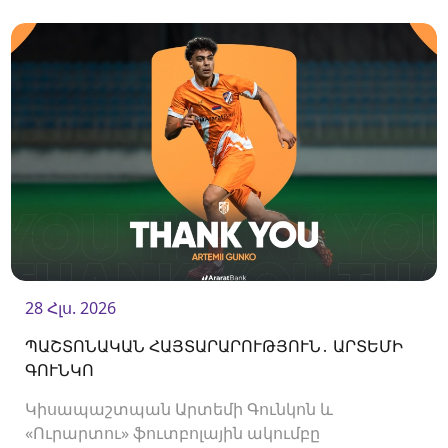
համար ԶԼՄ-ների հավատարմագրման
մեկնարկի մասին։
28 Հլս. 2026
ՊԱՇՏՈՆԱԿԱՆ ՀԱՅՏԱՐԱՐՈՒԹՅՈՒՆ․ ԱՐՏԵՄԻ
ԳՈՒՆԿՈ
Կիսապաշտպան Արտեմի Գունկոն և
«Ուրարտու» ֆուտբոլային ակումբը