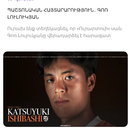
ՊԱՇՏՈՆԱԿԱՆ ՀԱՅՏԱՐԱՐՈՒԹՅՈՒՆ․ ԳՈՌ
ԼՈՒԼՈՒԿՅԱՆ
Ուրախ ենք տեղեկացնել, որ «Ուրարտուի» սան
Գոռ Լուլուկյանը վերադարձել է հարազատ
ակումբ և եյութները կշարունակի
«Ուրարտուում»: