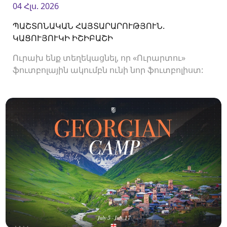
04 Հլս. 2026
ՊԱՇՏՈՆԱԿԱՆ ՀԱՅՏԱՐԱՐՈՒԹՅՈՒՆ.
ԿԱՑՈՒՅՈՒԿԻ ԻՇԻԲԱՇԻ
Ուրախ ենք տեղեկացնել, որ «Ուրարտու»
ֆուտբոլային ակումբն ունի նոր ֆուտբոլիստ: