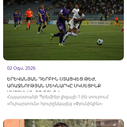
02 Օգս. 2026
ԵՐԵՎԱՆՅԱՆ ԴԵՐԲԻՆ ՍՏԱՑՎԵՑ ԹԵԺ,
ԱՌԱՋՆՈՒԹՅԱՆ ՄԵԿՆԱՐԿԸ ՍԿՍԵՑԻՆՔ
ՄԱՐՏԱԿԱՆ ՈՉ-ՈՔԻՈՎ
Հայաստանի Պրեմիեր լիգայի 1-ին տուրում
«Ուրարտուն» հյուրընկալեց «Փյունիկին»։