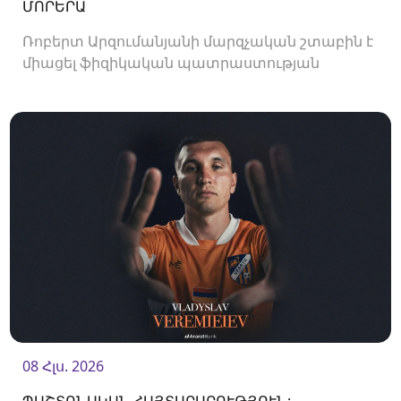
ՄՈՐԵՐԱ
Ռոբերտ Արզումանյանի մարզչական շտաբին է
միացել ֆիզիկական պատրաստության
մարզիչ Սերժի Մորերան:
08 Հլս. 2026
ՊԱՇՏՈՆԱԿԱՆ ՀԱՅՏԱՐԱՐՈՒԹՅՈՒՆ: