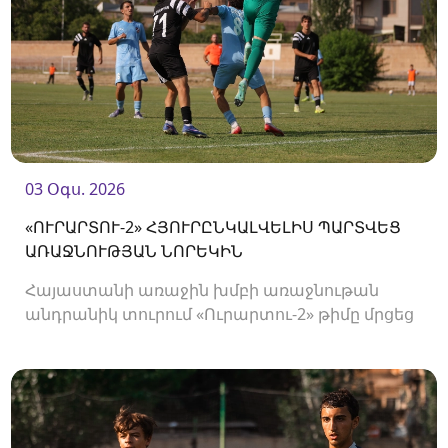
03 Օգս. 2026
«ՈՒՐԱՐՏՈՒ-2» ՀՅՈՒՐԸՆԿԱԼՎԵԼԻՍ ՊԱՐՏՎԵՑ
ԱՌԱՋՆՈՒԹՅԱՆ ՆՈՐԵԿԻՆ
Հայաստանի առաջին խմբի առաջնութան
անդրանիկ տուրում «Ուրարտու-2» թիմը մրցեց
առաջնության նորեկ «Օլիմպիայի» դեմ։