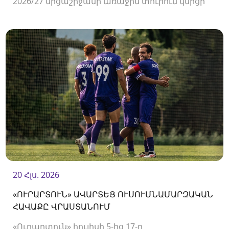
2026/27 մրցաշրջանի առաջին տուրում կմրցի
Փյունիկի հետ։ Հանդիպումը կկայանա
օգոստոսի 2-ին «Ուրարտու» մարզադաշտում։
20 Հլս. 2026
«ՈՒՐԱՐՏՈՒՆ» ԱՎԱՐՏԵՑ ՈՒՍՈՒՄՆԱՄԱՐԶԱԿԱՆ
ՀԱՎԱՔԸ ՎՐԱՍՏԱՆՈՒՄ
«Ուրարտուն» հուլիսի 5-ից 17-ը