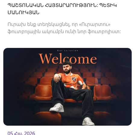
ՊԱՇՏՈՆԱԿԱՆ ՀԱՅՏԱՐԱՐՈՒԹՅՈՒՆ: ՊԵՏԻԿ
ՄԱՆՈՒԿՅԱՆ
Ուրախ ենք տեղեկացնել, որ «Ուրարտու»
ֆուտբոլային ակումբն ունի նոր ֆուտբոլիստ:
Ակումբը պայմանագիր է ստորագրել
պաշտպան Պետիկ Մանուկյանի հետ:<br />
05 Հլս. 2026