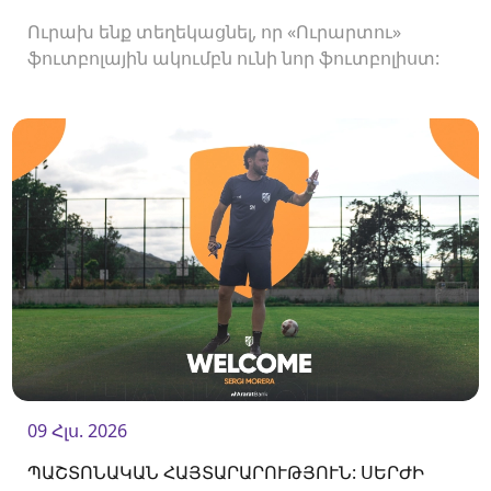
Ուրախ ենք տեղեկացնել, որ «Ուրարտու»
ֆուտբոլային ակումբն ունի նոր ֆուտբոլիստ:
Ակումբը պայմանագիր է ստորագրել
հարձակվող Միգել Ռաջանիի հետ:
09 Հլս. 2026
ՊԱՇՏՈՆԱԿԱՆ ՀԱՅՏԱՐԱՐՈՒԹՅՈՒՆ: ՍԵՐԺԻ