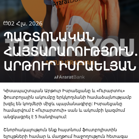
02 Հլս. 2026
ՊԱՇՏՈՆԱԿԱՆ
ՀԱՅՏԱՐԱՐՈՒԹՅՈՒՆ
ԱՐԹՈՒՐ ԻՍՐԱԵԼՅԱՆ
Կիսապաշտպան Արթուր Իսրաելյանը և «Ուրարտու»
ֆուտբոլային ակումբը երկկողմանի համաձայնությամբ
խզել են կողմերի միջև պայմանագիրը: Իսրաելյանը
համարվում է «Ուրարտուի» սան և ակումբի կազմում
անցկացրել է 5 հանդիպում:
Շնորհակալություն ենք հայտնում ֆուտբոլիստին
ելույթների համար և մաղթում հաջողություն հետագա