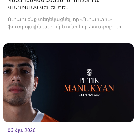
ՎԼԱԴԻՍԼԱՎ ՎԵՐԵՄԵԵՎ
Ուրախ ենք տեղեկացնել, որ «Ուրարտու»
ֆուտբոլային ակումբն ունի նոր ֆուտբոլիստ:
Ակումբը պայմանագիր է ստորագրել
պաշտպան Վլադիսլավ Վերեմեևի հետ:<br />
06 Հլս. 2026