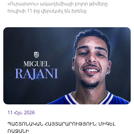
«Ուրարտու» ակադեմիայի բոլոր թիմերը
հուլիսի 11-ից վերսկսել են իրենց
մարզումները<br />
11 Հլս. 2026
ՊԱՇՏՈՆԱԿԱՆ ՀԱՅՏԱՐԱՐՈՒԹՅՈՒՆ: ՄԻԳԵԼ
ՌԱՋԱՆԻ