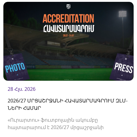
28 Հլս. 2026
2026/27 ՄՐՑԱՇՐՋԱՆԻ ՀԱՎԱՏԱՐՄԱԳՐՈՒՄ ԶԼՄ-
ՆԵՐԻ ՀԱՄԱՐ
«Ուրարտու» ֆուտբոլային ակումբը
հայտարարում է 2026/27 մրցաշրջանի
Հայաստանի Պրեմիեր լիգայի հանդիպումների