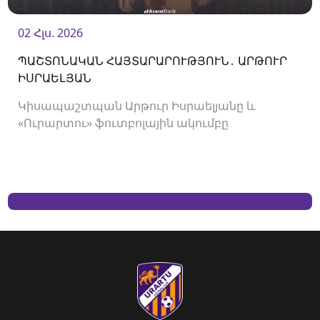
02 Հլս. 2026
ՊԱՇՏՈՆԱԿԱՆ ՀԱՅՏԱՐԱՐՈՒԹՅՈՒՆ․ ԱՐԹՈՒՐ
ԻՍՐԱԵԼՅԱՆ
Կիսապաշտպան Արթուր Իսրաելյանը և
«Ուրարտու» ֆուտբոլային ակումբը
երկկողմանի համաձայնությամբ խզել են
կողմերի միջև պայմանագիրը: