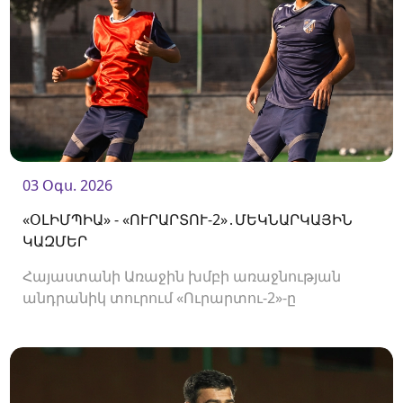
03 Օգս. 2026
«ՕԼԻՄՊԻԱ» - «ՈՒՐԱՐՏՈՒ-2»․ՄԵԿՆԱՐԿԱՅԻՆ
ԿԱԶՄԵՐ
Հայաստանի Առաջին խմբի առաջնության
անդրանիկ տուրում «Ուրարտու-2»-ը
կհյուրընկալվի «Օլիմպիային»։