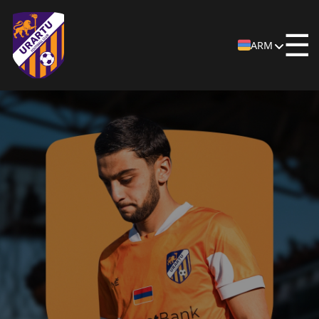
☰
ARM