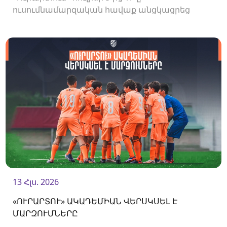
ուսումնամարզական հավաք անցկացրեց
Վրաստանում, որի շրջանակներում
անցկացրեց մի քանի ընկերական հանդիպում:
13 Հլս. 2026
«ՈՒՐԱՐՏՈՒ» ԱԿԱԴԵՄԻԱՆ ՎԵՐՍԿՍԵԼ Է
ՄԱՐԶՈՒՄՆԵՐԸ