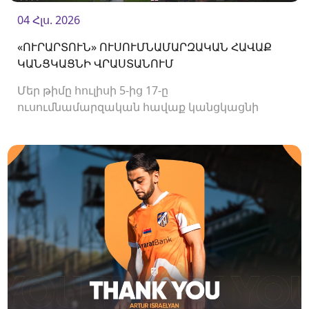
04 Հլս. 2026
«ՈՒՐԱՐՏՈՒՆ» ՈՒՍՈՒՄՆԱՄԱՐԶԱԿԱՆ ՀԱՎԱՔ
ԿԱՆՑԿԱՑՆԻ ՎՐԱՍՏԱՆՈՒՄ
Մեր թիմը հուլիսի 5-ից 17-ը
ուսումնամարզական հավաք կանցկացնի
Վրաստանում։