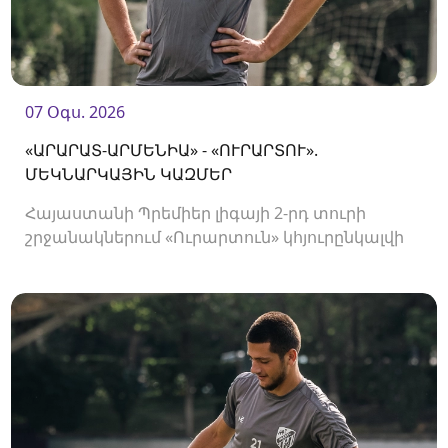
07 Օգս. 2026
«ԱՐԱՐԱՏ-ԱՐՄԵՆԻԱ» - «ՈՒՐԱՐՏՈՒ».
ՄԵԿՆԱՐԿԱՅԻՆ ԿԱԶՄԵՐ
Հայաստանի Պրեմիեր լիգայի 2-րդ տուրի
շրջանակներում «Ուրարտուն» կհյուրընկալվի
«Արարատ-Արմենիային»։ Հանդիպումը
կկայանա 19։00-ին։