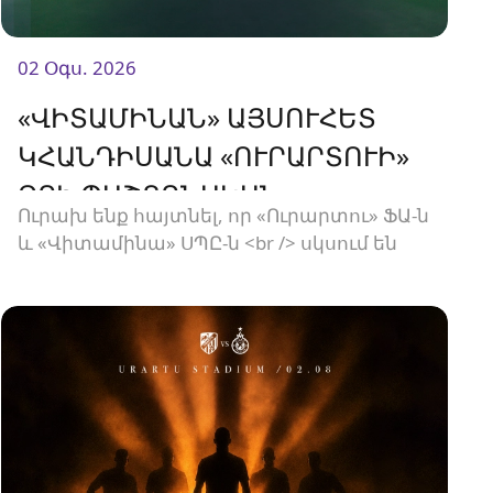
02 Օգս. 2026
«ՎԻՏԱՄԻՆԱՆ» ԱՅՍՈՒՀԵՏ
ԿՀԱՆԴԻՍԱՆԱ «ՈՒՐԱՐՏՈՒԻ»
ՋՐԻ ՊԱՇՏՈՆԱԿԱՆ
Ուրախ ենք հայտնել, որ «Ուրարտու» ՖԱ-ն
ՄԱՏԱԿԱՐԱՐԸ
և «Վիտամինա» ՍՊԸ-ն <br /> սկսում են
նոր համագործակցություն: