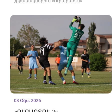
շրջանակներում «Ուրարտուն»
հյուրընկալվեց «Արարատ-Արմենիային»։
03 Օգս. 2026
«ՈՒՐԱՐՏՈՒ-2»