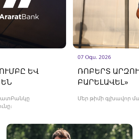
07 Օգս. 2026
ՈՒՄԲԸ ԵՎ
ՌՈԲԵՐՏ ԱՐԶՈՒ
 ԵՆ
ԲԱՐԵԼԱՎԵԼ»
արատԲանկը
Մեր թիմի գլխավոր մա
ւնը։