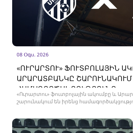
08 Օգս. 2026
«ՈՒՐԱՐՏՈՒ» ՖՈՒՏԲՈԼԱՅԻՆ ԱԿ
ԱՐԱՐԱՏԲԱՆԿԸ ՇԱՐՈՒՆԱԿՈՒՄ
ՀԱՄԱԳՈՐԾԱԿՑՈՒԹՅՈՒՆԸ
«Ուրարտու» ֆուտբոլային ակումբը և Ար
շարունակում են իրենց համագործակցությո