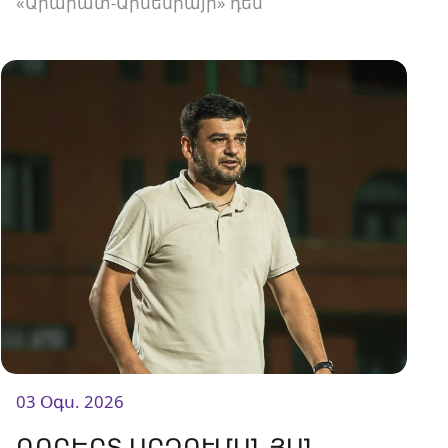
«Արարատ-Արմենիայի» դեմ
հանդիպումից առաջ։
03 Օգս. 2026
ՌՈԲԵՐՏ ԱՐԶՈՒՄԱՆՅԱՆ.