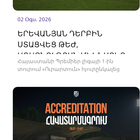
02 Օգս. 2026
ԵՐԵՎԱՆՅԱՆ ԴԵՐԲԻՆ
ՍՏԱՑՎԵՑ ԹԵԺ,
ԱՌԱՋՆՈՒԹՅԱՆ ՄԵԿՆԱՐԿԸ
Հայաստանի Պրեմիեր լիգայի 1-ին
ՍԿՍԵՑԻՆՔ ՄԱՐՏԱԿԱՆ ՈՉ-
տուրում «Ուրարտուն» հյուրընկալեց
ՈՔԻՈՎ
«Փյունիկին»։