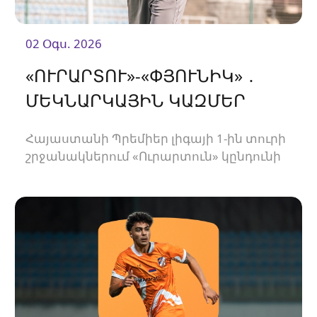
02 Օգս. 2026
«ՈՒՐԱՐՏՈՒ»-«ՓՅՈՒՆԻԿ» ․
ՄԵԿՆԱՐԿԱՅԻՆ ԿԱԶՄԵՐ
Հայաստանի Պրեմիեր լիգայի 1-ին տուրի
շրջանակներում «Ուրարտուն» կընդունի
«Փյունիկին»։ Հանդիպումը կկայանա
21։00-ին։<br />