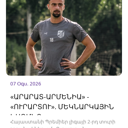
07 Օգս. 2026
«ԱՐԱՐԱՏ-ԱՐՄԵՆԻԱ» -
«ՈՒՐԱՐՏՈՒ». ՄԵԿՆԱՐԿԱՅԻՆ
ԿԱԶՄԵՐ
Հայաստանի Պրեմիեր լիգայի 2-րդ տուրի