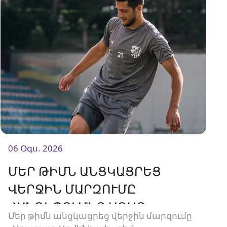
06 Օգս. 2026
ՄԵՐ ԹԻՄՆ ԱՆՑԿԱՑՐԵՑ
ՎԵՐՋԻՆ ՄԱՐԶՈՒՄԸ
ՀԱՆԴԻՊՈՒՄԻՑ ԱՌԱՋ
Մեր թիմն անցկացրեց վերջին մարզումը