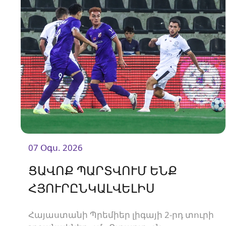
07 Օգս. 2026
ՑԱՎՈՔ ՊԱՐՏՎՈՒՄ ԵՆՔ
ՀՅՈՒՐԸՆԿԱԼՎԵԼԻՍ
Հայաստանի Պրեմիեր լիգայի 2-րդ տուրի