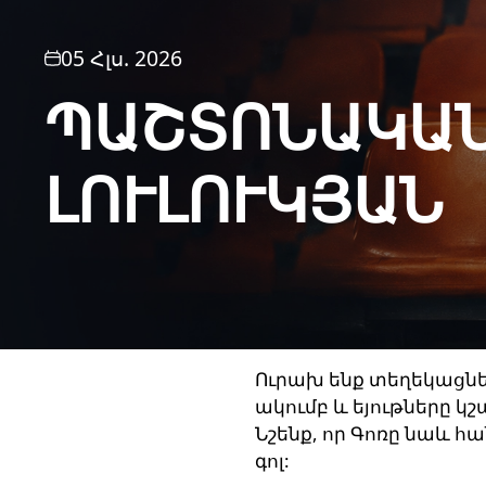
05 Հլս. 2026
ՊԱՇՏՈՆԱԿԱՆ
ԼՈՒԼՈՒԿՅԱՆ
Ուրախ ենք տեղեկացնել
ակումբ և եյութները կ
Նշենք, որ Գոռը նաև հա
գոլ: