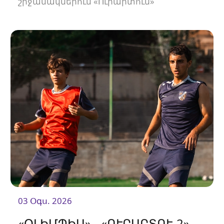
շրջանակներում «Ուրարտուն»
կհյուրընկալվի «Արարատ-Արմենիային»։
Հանդիպումը կկայանա 19։00-ին։
03 Օգս. 2026
«ՕԼԻՄՊԻԱ» - «ՈՒՐԱՐՏՈՒ-2»․