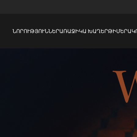
ՆՈՐՈՒԹՅՈՒՆՆԵՐ
ԱՌԱՋԻԿԱ ԽԱՂԵՐ
ԹԻՄԵՐ
ԱԿ