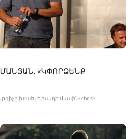
ՄԱՆՅԱՆ. «ԿՓՈՐՁԵՆՔ
րզիչը խոսել է խաղի մասին։<br />