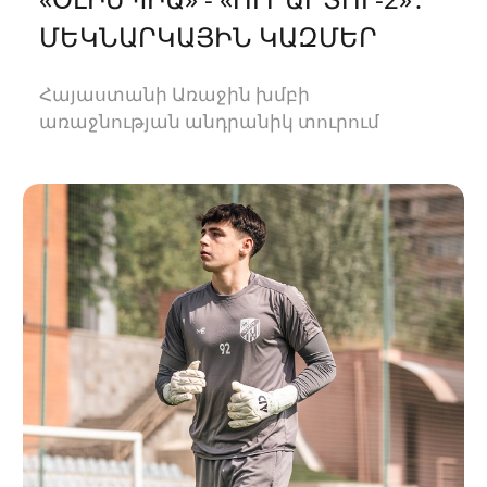
ՄԵԿՆԱՐԿԱՅԻՆ ԿԱԶՄԵՐ
Հայաստանի Առաջին խմբի
առաջնության անդրանիկ տուրում
«Ուրարտու-2»-ը կհյուրընկալվի
«Օլիմպիային»։