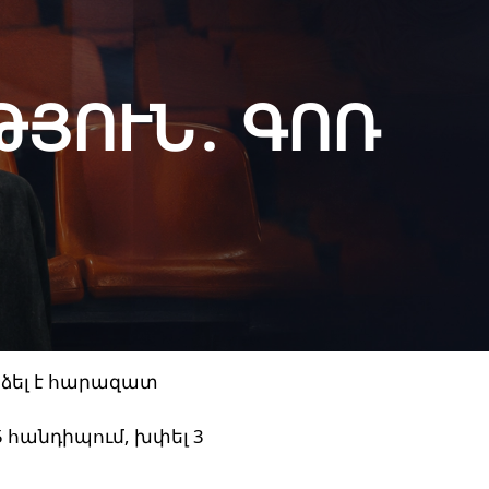
ՅՈՒՆ․ ԳՈՌ
րձել է հարազատ
5 հանդիպում, խփել 3