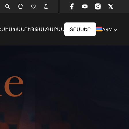
ԵՄԻԱ
ԽԱՆՈՒԹ
ԹԱՆԳԱՐԱՆ
ՏՈՄՍԵՐ
ARM