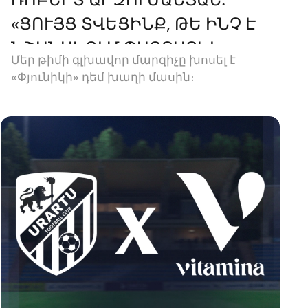
«ՑՈՒՅՑ ՏՎԵՑԻՆՔ, ԹԵ ԻՆՉ Է
ՆՇԱՆԱԿՈՒՄ ՊԱՅՔԱՐԵԼ»
Մեր թիմի գլխավոր մարզիչը խոսել է
«Փյունիկի» դեմ խաղի մասին։