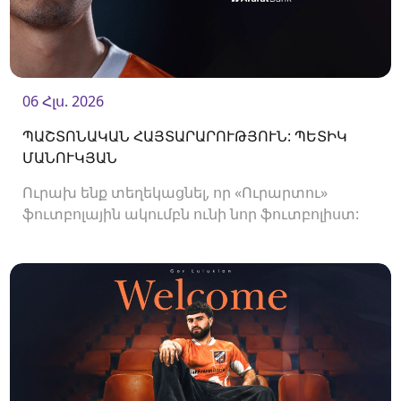
06 Հլս. 2026
ՊԱՇՏՈՆԱԿԱՆ ՀԱՅՏԱՐԱՐՈՒԹՅՈՒՆ: ՊԵՏԻԿ
ՄԱՆՈՒԿՅԱՆ
Ուրախ ենք տեղեկացնել, որ «Ուրարտու»
ֆուտբոլային ակումբն ունի նոր ֆուտբոլիստ:
Ակումբը պայմանագիր է ստորագրել
պաշտպան Պետիկ Մանուկյանի հետ:<br />