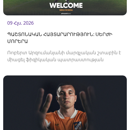
09 Հլս. 2026
ՊԱՇՏՈՆԱԿԱՆ ՀԱՅՏԱՐԱՐՈՒԹՅՈՒՆ: ՍԵՐԺԻ
ՄՈՐԵՐԱ
Ռոբերտ Արզումանյանի մարզչական շտաբին է
միացել ֆիզիկական պատրաստության
մարզիչ Սերժի Մորերան: