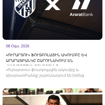
08 Օգս. 2026
«ՈՒՐԱՐՏՈՒ» ՖՈՒՏԲՈԼԱՅԻՆ ԱԿՈՒՄԲԸ ԵՎ
ԱՐԱՐԱՏԲԱՆԿԸ ՇԱՐՈՒՆԱԿՈՒՄ ԵՆ
ՀԱՄԱԳՈՐԾԱԿՑՈՒԹՅՈՒՆԸ
«Ուրարտու» ֆուտբոլային ակումբը և
ԱրարատԲանկը շարունակում են իրենց
համագործակցությունը։