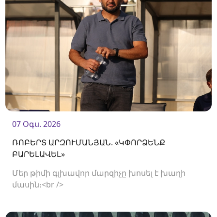
07 Օգս. 2026
ՌՈԲԵՐՏ ԱՐԶՈՒՄԱՆՅԱՆ. «ԿՓՈՐՁԵՆՔ
ԲԱՐԵԼԱՎԵԼ»
Մեր թիմի գլխավոր մարզիչը խոսել է խաղի
մասին։<br />