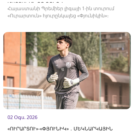
ՄԱՐՏԱԿԱՆ ՈՉ-ՈՔԻՈՎ
Հայաստանի Պրեմիեր լիգայի 1-ին տուրում
«Ուրարտուն» հյուրընկալեց «Փյունիկին»։
02 Օգս. 2026
«ՈՒՐԱՐՏՈՒ»-«ՓՅՈՒՆԻԿ» ․ ՄԵԿՆԱՐԿԱՅԻՆ