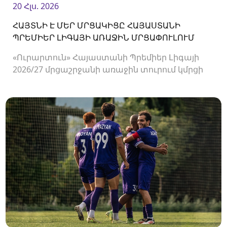
20 Հլս. 2026
ՀԱՅՏՆԻ Է ՄԵՐ ՄՐՑԱԿԻՑԸ ՀԱՅԱՍՏԱՆԻ
ՊՐԵՄԻԵՐ ԼԻԳԱՅԻ ԱՌԱՋԻՆ ՄՐՑԱՓՈՒԼՈՒՄ
«Ուրարտուն» Հայաստանի Պրեմիեր Լիգայի
2026/27 մրցաշրջանի առաջին տուրում կմրցի
Փյունիկի հետ։ Հանդիպումը կկայանա
օգոստոսի 2-ին «Ուրարտու» մարզադաշտում։