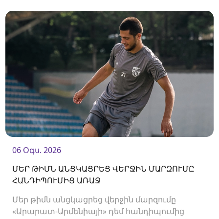
կկայանա 19։00-ին։
06 Օգս. 2026
ՄԵՐ ԹԻՄՆ ԱՆՑԿԱՑՐԵՑ ՎԵՐՋԻՆ ՄԱՐԶՈՒՄԸ
ՀԱՆԴԻՊՈՒՄԻՑ ԱՌԱՋ
Մեր թիմն անցկացրեց վերջին մարզումը
«Արարատ-Արմենիայի» դեմ հանդիպումից