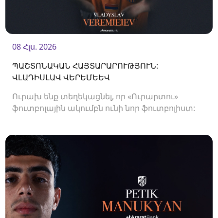
08 Հլս. 2026
ՊԱՇՏՈՆԱԿԱՆ ՀԱՅՏԱՐԱՐՈՒԹՅՈՒՆ:
ՎԼԱԴԻՍԼԱՎ ՎԵՐԵՄԵԵՎ
Ուրախ ենք տեղեկացնել, որ «Ուրարտու»
ֆուտբոլային ակումբն ունի նոր ֆուտբոլիստ:
Ակումբը պայմանագիր է ստորագրել
պաշտպան Վլադիսլավ Վերեմեևի հետ:<br />