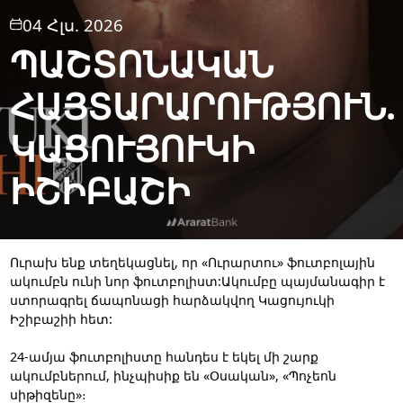
04 Հլս. 2026
ՊԱՇՏՈՆԱԿԱՆ
ՀԱՅՏԱՐԱՐՈՒԹՅՈՒՆ.
ԿԱՑՈՒՅՈՒԿԻ
ԻՇԻԲԱՇԻ
Ուրախ ենք տեղեկացնել, որ «Ուրարտու» ֆուտբոլային
ակումբն ունի նոր ֆուտբոլիստ:Ակումբը պայմանագիր է
ստորագրել ճապոնացի հարձակվող Կացույուկի
Իշիբաշիի հետ:
24-ամյա ֆուտբոլիստը հանդես է եկել մի շարք
ակումբներում, ինչպիսիք են «Օսական», «Պոչեոն
սիթիզենը»։