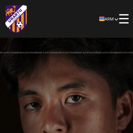
☰
ARM