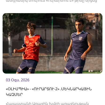
անդրանիկ տուրում «Ուրարտու-2» թիմը մրցեց
առաջնության նորեկ «Օլիմպիայի» դեմ։
03 Օգս. 2026
«ՕԼԻՄՊԻԱ» - «ՈՒՐԱՐՏՈՒ-2»․ՄԵԿՆԱՐԿԱՅԻՆ
ԿԱԶՄԵՐ
Հայաստանի Առաջին խմբի առաջնության