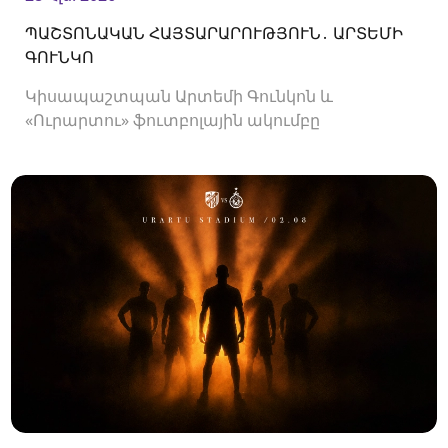
ՊԱՇՏՈՆԱԿԱՆ ՀԱՅՏԱՐԱՐՈՒԹՅՈՒՆ․ ԱՐՏԵՄԻ
ԳՈՒՆԿՈ
Կիսապաշտպան Արտեմի Գունկոն և
«Ուրարտու» ֆուտբոլային ակումբը
երկկողմանի համաձայնությամբ խզել են
կողմերի միջև պայմանագիրը: