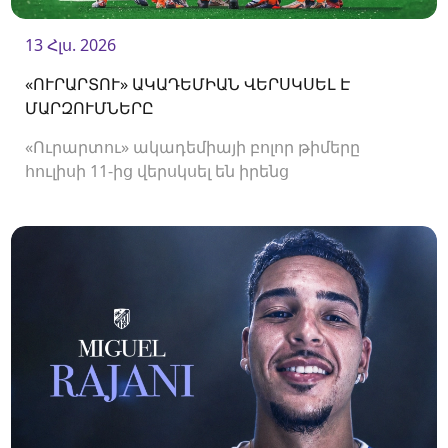
13 Հլս. 2026
«ՈՒՐԱՐՏՈՒ» ԱԿԱԴԵՄԻԱՆ ՎԵՐՍԿՍԵԼ Է
ՄԱՐԶՈՒՄՆԵՐԸ
«Ուրարտու» ակադեմիայի բոլոր թիմերը
հուլիսի 11-ից վերսկսել են իրենց
մարզումները<br />