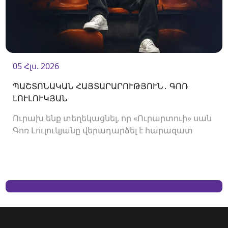
05 Հլս. 2026
ՊԱՇՏՈՆԱԿԱՆ ՀԱՅՏԱՐԱՐՈՒԹՅՈՒՆ․ ԳՈՌ
ԼՈՒԼՈՒԿՅԱՆ
Ուրախ ենք տեղեկացնել, որ «Ուրարտուի» սան
Գոռ Լուլուկյանը վերադարձել է հարազատ
ակումբ և եյութները կշարունակի
«Ուրարտուում»: