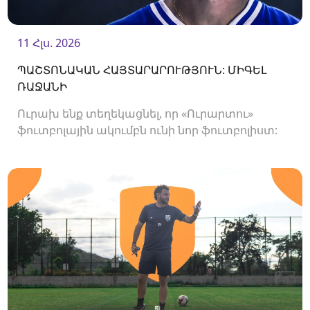
11 Հլս. 2026
ՊԱՇՏՈՆԱԿԱՆ ՀԱՅՏԱՐԱՐՈՒԹՅՈՒՆ: ՄԻԳԵԼ
ՌԱՋԱՆԻ
Ուրախ ենք տեղեկացնել, որ «Ուրարտու»
ֆուտբոլային ակումբն ունի նոր ֆուտբոլիստ:
Ակումբը պայմանագիր է ստորագրել
հարձակվող Միգել Ռաջանիի հետ: