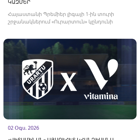
ԿԱԶՄԵՐ
Հայաստանի Պրեմիեր լիգայի 1-ին տուրի
շրջանակներում «Ուրարտուն» կընդունի
«Փյունիկին»։ Հանդիպումը կկայանա 21։00-
ին։<br />
02 Օգս. 2026
«ՎԻՏԱՄԻՆԱՆ» ԱՅՍՈՒՀԵՏ ԿՀԱՆԴԻՍԱՆԱ