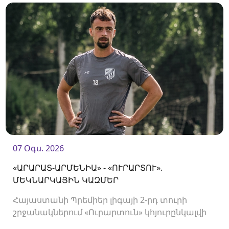
07 Օգս. 2026
«ԱՐԱՐԱՏ-ԱՐՄԵՆԻԱ» - «ՈՒՐԱՐՏՈՒ».
ՄԵԿՆԱՐԿԱՅԻՆ ԿԱԶՄԵՐ
Հայաստանի Պրեմիեր լիգայի 2-րդ տուրի
շրջանակներում «Ուրարտուն» կհյուրընկալվի
«Արարատ-Արմենիային»։ Հանդիպումը