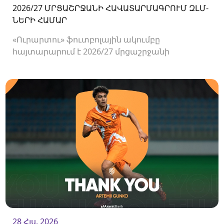
2026/27 ՄՐՑԱՇՐՋԱՆԻ ՀԱՎԱՏԱՐՄԱԳՐՈՒՄ ԶԼՄ-
ՆԵՐԻ ՀԱՄԱՐ
«Ուրարտու» ֆուտբոլային ակումբը
հայտարարում է 2026/27 մրցաշրջանի
Հայաստանի Պրեմիեր լիգայի հանդիպումների
համար ԶԼՄ-ների հավատարմագրման
մեկնարկի մասին։
28 Հլս. 2026