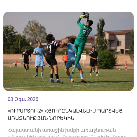
առաջ։
03 Օգս. 2026
«ՈՒՐԱՐՏՈՒ-2» ՀՅՈՒՐԸՆԿԱԼՎԵԼԻՍ ՊԱՐՏՎԵՑ
ԱՌԱՋՆՈՒԹՅԱՆ ՆՈՐԵԿԻՆ
Հայաստանի առաջին խմբի առաջնութան