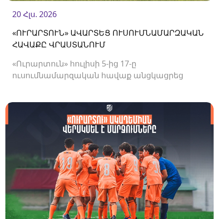
20 Հլս. 2026
«ՈՒՐԱՐՏՈՒՆ» ԱՎԱՐՏԵՑ ՈՒՍՈՒՄՆԱՄԱՐԶԱԿԱՆ
ՀԱՎԱՔԸ ՎՐԱՍՏԱՆՈՒՄ
«Ուրարտուն» հուլիսի 5-ից 17-ը
ուսումնամարզական հավաք անցկացրեց
Վրաստանում, որի շրջանակներում
անցկացրեց մի քանի ընկերական հանդիպում: