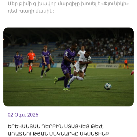
Մեր թիմի գլխավոր մարզիչը խոսել է «Փյունիկի»
դեմ խաղի մասին։
02 Օգս. 2026
ԵՐԵՎԱՆՅԱՆ ԴԵՐԲԻՆ ՍՏԱՑՎԵՑ ԹԵԺ,
ԱՌԱՋՆՈՒԹՅԱՆ ՄԵԿՆԱՐԿԸ ՍԿՍԵՑԻՆՔ