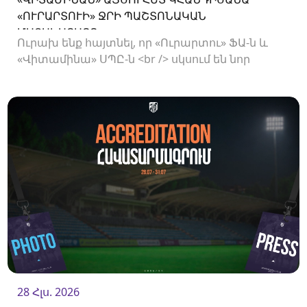
«ՈՒՐԱՐՏՈՒԻ» ՋՐԻ ՊԱՇՏՈՆԱԿԱՆ
ՄԱՏԱԿԱՐԱՐԸ
Ուրախ ենք հայտնել, որ «Ուրարտու» ՖԱ-ն և
«Վիտամինա» ՍՊԸ-ն <br /> սկսում են նոր
համագործակցություն:
28 Հլս. 2026