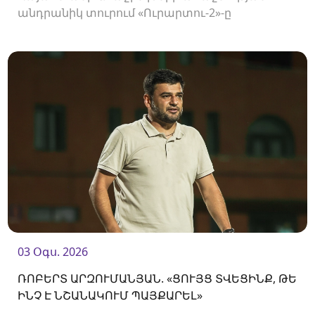
անդրանիկ տուրում «Ուրարտու-2»-ը
կհյուրընկալվի «Օլիմպիային»։
03 Օգս. 2026
ՌՈԲԵՐՏ ԱՐԶՈՒՄԱՆՅԱՆ. «ՑՈՒՅՑ ՏՎԵՑԻՆՔ, ԹԵ
ԻՆՉ Է ՆՇԱՆԱԿՈՒՄ ՊԱՅՔԱՐԵԼ»