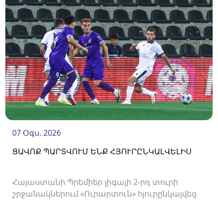
07 Օգս. 2026
ՑԱՎՈՔ ՊԱՐՏՎՈՒՄ ԵՆՔ ՀՅՈՒՐԸՆԿԱԼՎԵԼԻՍ
Հայաստանի Պրեմիեր լիգայի 2-րդ տուրի
շրջանակներում «Ուրարտուն» հյուրընկալվեց
«Արարատ-Արմենիային»։