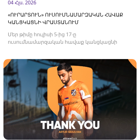
04 Հլս. 2026
«ՈՒՐԱՐՏՈՒՆ» ՈՒՍՈՒՄՆԱՄԱՐԶԱԿԱՆ ՀԱՎԱՔ
ԿԱՆՑԿԱՑՆԻ ՎՐԱՍՏԱՆՈՒՄ
Մեր թիմը հուլիսի 5-ից 17-ը
ուսումնամարզական հավաք կանցկացնի
Վրաստանում։