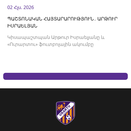
02 Հլս. 2026
ՊԱՇՏՈՆԱԿԱՆ ՀԱՅՏԱՐԱՐՈՒԹՅՈՒՆ․ ԱՐԹՈՒՐ
ԻՍՐԱԵԼՅԱՆ
Կիսապաշտպան Արթուր Իսրաելյանը և
«Ուրարտու» ֆուտբոլային ակումբը
երկկողմանի համաձայնությամբ խզել են
կողմերի միջև պայմանագիրը: