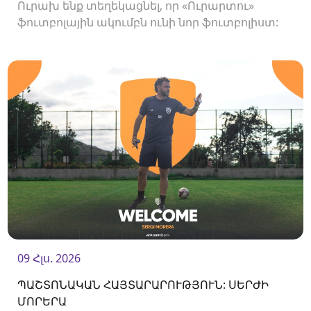
Ուրախ ենք տեղեկացնել, որ «Ուրարտու»
ֆուտբոլային ակումբն ունի նոր ֆուտբոլիստ:
Ակումբը պայմանագիր է ստորագրել
հարձակվող Միգել Ռաջանիի հետ:
09 Հլս. 2026
ՊԱՇՏՈՆԱԿԱՆ ՀԱՅՏԱՐԱՐՈՒԹՅՈՒՆ: ՍԵՐԺԻ
ՄՈՐԵՐԱ