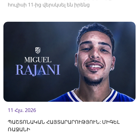
հուլիսի 11-ից վերսկսել են իրենց
մարզումները<br />
11 Հլս. 2026
ՊԱՇՏՈՆԱԿԱՆ ՀԱՅՏԱՐԱՐՈՒԹՅՈՒՆ: ՄԻԳԵԼ
ՌԱՋԱՆԻ