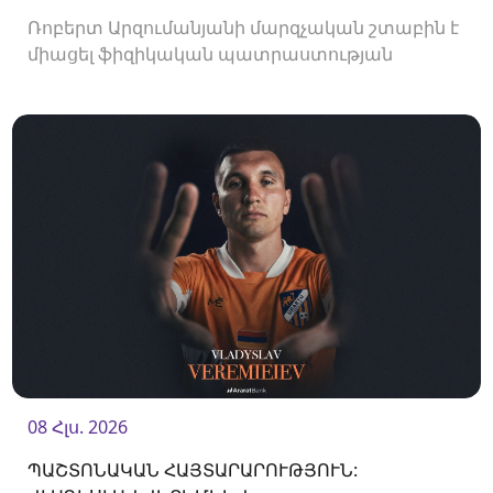
Ռոբերտ Արզումանյանի մարզչական շտաբին է
միացել ֆիզիկական պատրաստության
մարզիչ Սերժի Մորերան:
08 Հլս. 2026
ՊԱՇՏՈՆԱԿԱՆ ՀԱՅՏԱՐԱՐՈՒԹՅՈՒՆ: