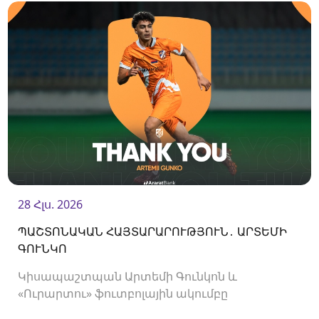
մեկնարկի մասին։
28 Հլս. 2026
ՊԱՇՏՈՆԱԿԱՆ ՀԱՅՏԱՐԱՐՈՒԹՅՈՒՆ․ ԱՐՏԵՄԻ
ԳՈՒՆԿՈ
Կիսապաշտպան Արտեմի Գունկոն և
«Ուրարտու» ֆուտբոլային ակումբը
երկկողմանի համաձայնությամբ խզել են