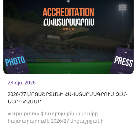
28 Հլս. 2026
2026/27 ՄՐՑԱՇՐՋԱՆԻ ՀԱՎԱՏԱՐՄԱԳՐՈՒՄ ԶԼՄ-
ՆԵՐԻ ՀԱՄԱՐ
«Ուրարտու» ֆուտբոլային ակումբը
հայտարարում է 2026/27 մրցաշրջանի
Հայաստանի Պրեմիեր լիգայի հանդիպումների
համար ԶԼՄ-ների հավատարմագրման