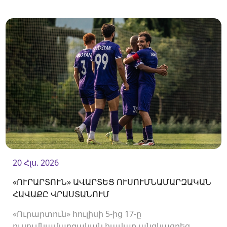
Փյունիկի հետ։ Հանդիպումը կկայանա
օգոստոսի 2-ին «Ուրարտու» մարզադաշտում։
20 Հլս. 2026
«ՈՒՐԱՐՏՈՒՆ» ԱՎԱՐՏԵՑ ՈՒՍՈՒՄՆԱՄԱՐԶԱԿԱՆ
ՀԱՎԱՔԸ ՎՐԱՍՏԱՆՈՒՄ
«Ուրարտուն» հուլիսի 5-ից 17-ը
ուսումնամարզական հավաք անցկացրեց