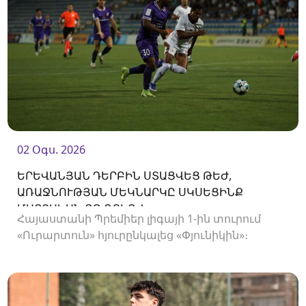
02 Օգս. 2026
ԵՐԵՎԱՆՅԱՆ ԴԵՐԲԻՆ ՍՏԱՑՎԵՑ ԹԵԺ,
ԱՌԱՋՆՈՒԹՅԱՆ ՄԵԿՆԱՐԿԸ ՍԿՍԵՑԻՆՔ
ՄԱՐՏԱԿԱՆ ՈՉ-ՈՔԻՈՎ
Հայաստանի Պրեմիեր լիգայի 1-ին տուրում
«Ուրարտուն» հյուրընկալեց «Փյունիկին»։