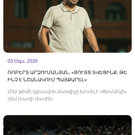
03 Օգս. 2026
ՌՈԲԵՐՏ ԱՐԶՈՒՄԱՆՅԱՆ. «ՑՈՒՅՑ ՏՎԵՑԻՆՔ, ԹԵ
ԻՆՉ Է ՆՇԱՆԱԿՈՒՄ ՊԱՅՔԱՐԵԼ»
Մեր թիմի գլխավոր մարզիչը խոսել է «Փյունիկի»
դեմ խաղի մասին։