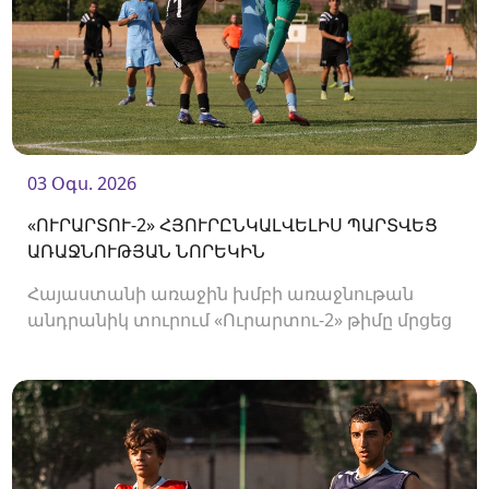
03 Օգս. 2026
«ՈՒՐԱՐՏՈՒ-2» ՀՅՈՒՐԸՆԿԱԼՎԵԼԻՍ ՊԱՐՏՎԵՑ
ԱՌԱՋՆՈՒԹՅԱՆ ՆՈՐԵԿԻՆ
Հայաստանի առաջին խմբի առաջնութան
անդրանիկ տուրում «Ուրարտու-2» թիմը մրցեց
առաջնության նորեկ «Օլիմպիայի» դեմ։