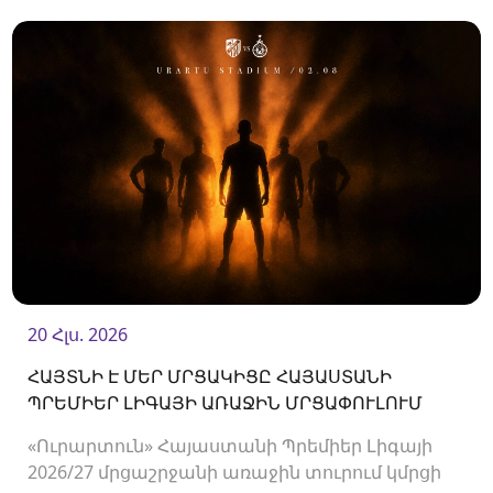
կողմերի միջև պայմանագիրը:
20 Հլս. 2026
ՀԱՅՏՆԻ Է ՄԵՐ ՄՐՑԱԿԻՑԸ ՀԱՅԱՍՏԱՆԻ
ՊՐԵՄԻԵՐ ԼԻԳԱՅԻ ԱՌԱՋԻՆ ՄՐՑԱՓՈՒԼՈՒՄ
«Ուրարտուն» Հայաստանի Պրեմիեր Լիգայի
2026/27 մրցաշրջանի առաջին տուրում կմրցի