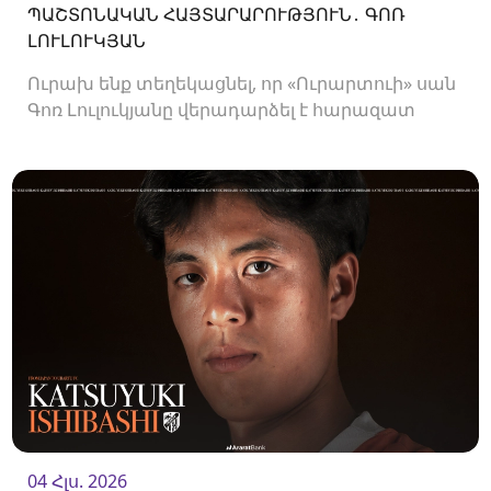
ՊԱՇՏՈՆԱԿԱՆ ՀԱՅՏԱՐԱՐՈՒԹՅՈՒՆ․ ԳՈՌ
ԼՈՒԼՈՒԿՅԱՆ
Ուրախ ենք տեղեկացնել, որ «Ուրարտուի» սան
Գոռ Լուլուկյանը վերադարձել է հարազատ
ակումբ և եյութները կշարունակի
«Ուրարտուում»:
04 Հլս. 2026