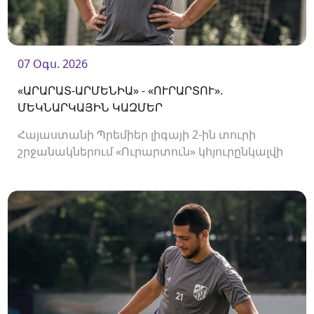
07 Օգս. 2026
«ԱՐԱՐԱՏ-ԱՐՄԵՆԻԱ» - «ՈՒՐԱՐՏՈՒ».
ՄԵԿՆԱՐԿԱՅԻՆ ԿԱԶՄԵՐ
Հայաստանի Պրեմիեր լիգայի 2-ին տուրի
շրջանակներում «Ուրարտուն» կհյուրընկալվի
«Արարատ-Արմենիային»։ Հանդիպումը
կկայանա 19։00-ին։