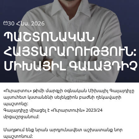
30 Հնս. 2026
ՊԱՇՏՈՆԱԿԱՆ
ՀԱՅՏԱՐԱՐՈՒԹՅՈՒՆ:
ՄԻԽԱՅԻԼ ԳԱԼԱՅԴԻՉ
«Ուրարտու» թիմի մարզչի օգնական Միխայիլ Գալայդիչը
այսուհետ կստանձնի սելեկցիոն բաժնի ղեկավարի
պաշտոնը:
Գալայդիչը միացել է «Ուրարտուին» 2023/24
մրցաշրջանում:
Մաղթում ենք նրան արդյունավետ աշխատանք նոր
պաշտոնում: