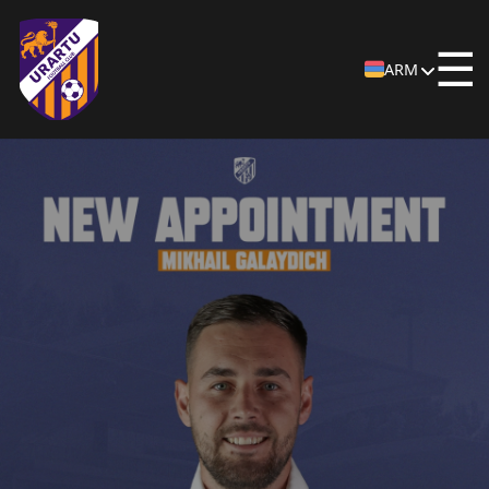
☰
ARM