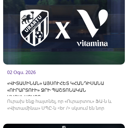
02 Օգս. 2026
«ՎԻՏԱՄԻՆԱՆ» ԱՅՍՈՒՀԵՏ ԿՀԱՆԴԻՍԱՆԱ
«ՈՒՐԱՐՏՈՒԻ» ՋՐԻ ՊԱՇՏՈՆԱԿԱՆ
ՄԱՏԱԿԱՐԱՐԸ
Ուրախ ենք հայտնել, որ «Ուրարտու» ՖԱ-ն և
«Վիտամինա» ՍՊԸ-ն <br /> սկսում են նոր
համագործակցություն: