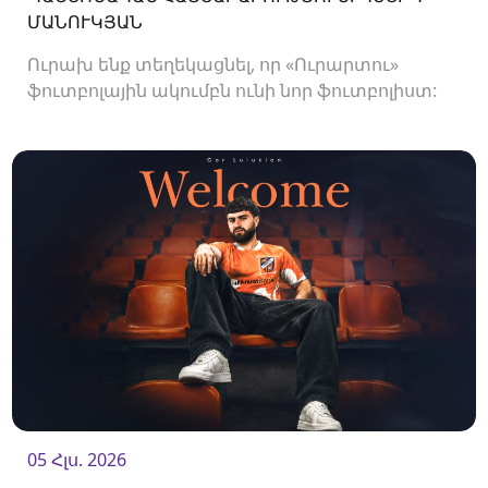
ՄԱՆՈՒԿՅԱՆ
Ուրախ ենք տեղեկացնել, որ «Ուրարտու»
ֆուտբոլային ակումբն ունի նոր ֆուտբոլիստ:
Ակումբը պայմանագիր է ստորագրել
պաշտպան Պետիկ Մանուկյանի հետ:<br />
05 Հլս. 2026