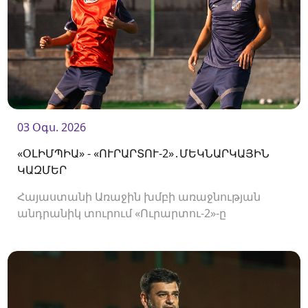
03 Օգս. 2026
«ՕԼԻՄՊԻԱ» - «ՈՒՐԱՐՏՈՒ-2»․ՄԵԿՆԱՐԿԱՅԻՆ
ԿԱԶՄԵՐ
Հայաստանի Առաջին խմբի առաջնության
անդրանիկ տուրում «Ուրարտու-2»-ը
կհյուրընկալվի «Օլիմպիային»։