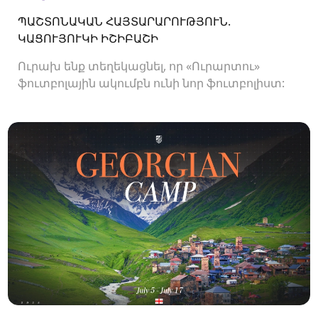
ՊԱՇՏՈՆԱԿԱՆ ՀԱՅՏԱՐԱՐՈՒԹՅՈՒՆ.
ԿԱՑՈՒՅՈՒԿԻ ԻՇԻԲԱՇԻ
Ուրախ ենք տեղեկացնել, որ «Ուրարտու»
ֆուտբոլային ակումբն ունի նոր ֆուտբոլիստ: