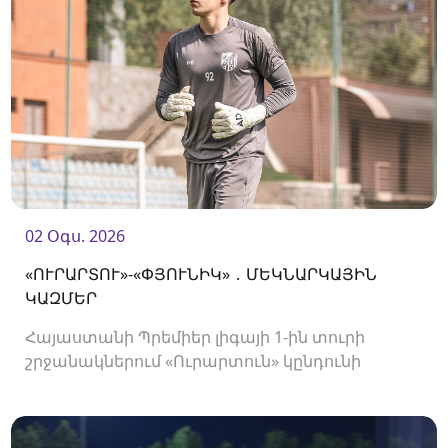
02 Օգս. 2026
«ՈՒՐԱՐՏՈՒ»-«ՓՅՈՒՆԻԿ» ․ ՄԵԿՆԱՐԿԱՅԻՆ
ԿԱԶՄԵՐ
Հայաստանի Պրեմիեր լիգայի 1-ին տուրի
շրջանակներում «Ուրարտուն» կընդունի
«Փյունիկին»։ Հանդիպումը կկայանա 21։00-
ին։<br />