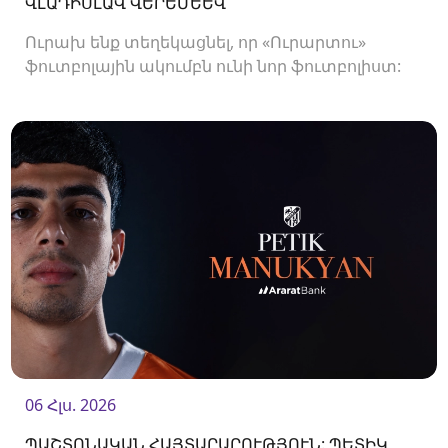
ՎԼԱԴԻՍԼԱՎ ՎԵՐԵՄԵԵՎ
Ուրախ ենք տեղեկացնել, որ «Ուրարտու»
ֆուտբոլային ակումբն ունի նոր ֆուտբոլիստ:
Ակումբը պայմանագիր է ստորագրել
պաշտպան Վլադիսլավ Վերեմեևի հետ:<br />
06 Հլս. 2026
ՊԱՇՏՈՆԱԿԱՆ ՀԱՅՏԱՐԱՐՈՒԹՅՈՒՆ: ՊԵՏԻԿ