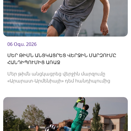
06 Օգս. 2026
ՄԵՐ ԹԻՄՆ ԱՆՑԿԱՑՐԵՑ ՎԵՐՋԻՆ ՄԱՐԶՈՒՄԸ
ՀԱՆԴԻՊՈՒՄԻՑ ԱՌԱՋ
Մեր թիմն անցկացրեց վերջին մարզումը
«Արարատ-Արմենիայի» դեմ հանդիպումից
առաջ։