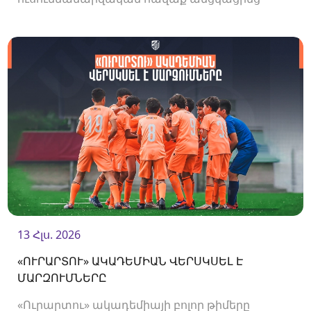
Վրաստանում, որի շրջանակներում
անցկացրեց մի քանի ընկերական հանդիպում:
13 Հլս. 2026
«ՈՒՐԱՐՏՈՒ» ԱԿԱԴԵՄԻԱՆ ՎԵՐՍԿՍԵԼ Է
ՄԱՐԶՈՒՄՆԵՐԸ
«Ուրարտու» ակադեմիայի բոլոր թիմերը