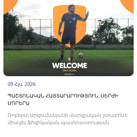
09 Հլս. 2026
ՊԱՇՏՈՆԱԿԱՆ ՀԱՅՏԱՐԱՐՈՒԹՅՈՒՆ: ՍԵՐԺԻ
ՄՈՐԵՐԱ
Ռոբերտ Արզումանյանի մարզչական շտաբին է
միացել ֆիզիկական պատրաստության
մարզիչ Սերժի Մորերան: