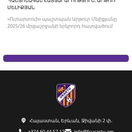
ՊԱՇՏՈՆԱԿԱՆ ՀԱՅՏԱՐԱՐՈՒԹՅՈՒՆ: ԱՐԹՈՒՐ
ՄԵԼԻՔՅԱՆ
«Ուրարտուի» պաշտպան Արթուր Մելիքյանը
2025/26 մրցաշրջանի երկրորդ հատվածում
վարձավճարով հանդես էր գալիս
«Սարդարապատ» ֆուտբոլային ակումբում
Հայաստան, Երևան, Ջիվանի 2 փ.
+374 60 44 57 12
info@fcurartu.am