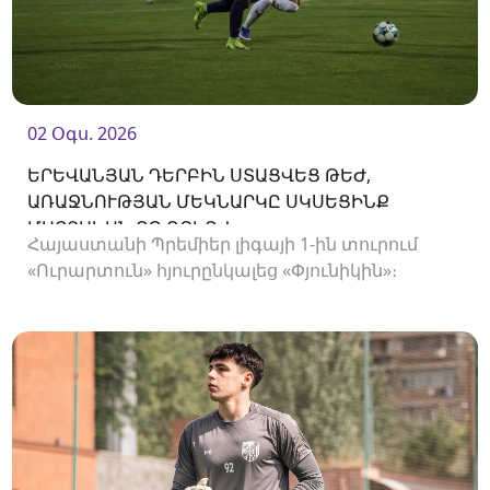
02 Օգս. 2026
ԵՐԵՎԱՆՅԱՆ ԴԵՐԲԻՆ ՍՏԱՑՎԵՑ ԹԵԺ,
ԱՌԱՋՆՈՒԹՅԱՆ ՄԵԿՆԱՐԿԸ ՍԿՍԵՑԻՆՔ
ՄԱՐՏԱԿԱՆ ՈՉ-ՈՔԻՈՎ
Հայաստանի Պրեմիեր լիգայի 1-ին տուրում
«Ուրարտուն» հյուրընկալեց «Փյունիկին»։