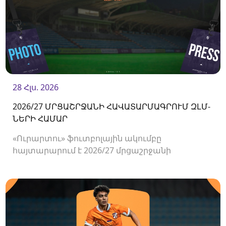
28 Հլս. 2026
2026/27 ՄՐՑԱՇՐՋԱՆԻ ՀԱՎԱՏԱՐՄԱԳՐՈՒՄ ԶԼՄ-
ՆԵՐԻ ՀԱՄԱՐ
«Ուրարտու» ֆուտբոլային ակումբը
հայտարարում է 2026/27 մրցաշրջանի
Հայաստանի Պրեմիեր լիգայի հանդիպումների
համար ԶԼՄ-ների հավատարմագրման
մեկնարկի մասին։