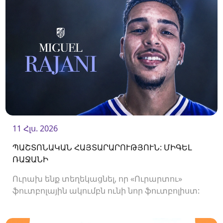
11 Հլս. 2026
ՊԱՇՏՈՆԱԿԱՆ ՀԱՅՏԱՐԱՐՈՒԹՅՈՒՆ: ՄԻԳԵԼ
ՌԱՋԱՆԻ
Ուրախ ենք տեղեկացնել, որ «Ուրարտու»
ֆուտբոլային ակումբն ունի նոր ֆուտբոլիստ:
Ակումբը պայմանագիր է ստորագրել
հարձակվող Միգել Ռաջանիի հետ: