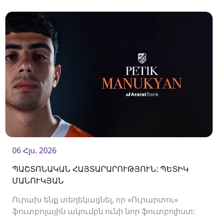
պաշտպան Վլադիսլավ Վերեմեևի հետ:<br />
06 Հլս. 2026
ՊԱՇՏՈՆԱԿԱՆ ՀԱՅՏԱՐԱՐՈՒԹՅՈՒՆ: ՊԵՏԻԿ
ՄԱՆՈՒԿՅԱՆ
Ուրախ ենք տեղեկացնել, որ «Ուրարտու»
ֆուտբոլային ակումբն ունի նոր ֆուտբոլիստ: