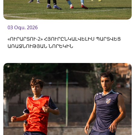
03 Օգս. 2026
«ՈՒՐԱՐՏՈՒ-2» ՀՅՈՒՐԸՆԿԱԼՎԵԼԻՍ ՊԱՐՏՎԵՑ
ԱՌԱՋՆՈՒԹՅԱՆ ՆՈՐԵԿԻՆ