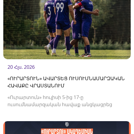
20 Հլս. 2026
«ՈՒՐԱՐՏՈՒՆ» ԱՎԱՐՏԵՑ ՈՒՍՈՒՄՆԱՄԱՐԶԱԿԱՆ
ՀԱՎԱՔԸ ՎՐԱՍՏԱՆՈՒՄ
«Ուրարտուն» հուլիսի 5-ից 17-ը
ուսումնամարզական հավաք անցկացրեց
Վրաստանում, որի շրջանակներում
անցկացրեց մի քանի ընկերական հանդիպում: