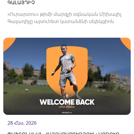
ԳԱԼԱՅԴԻՉ
«Ուրարտու» թիմի մարզչի օգնական Միխայիլ
Գալադիչը այսուհետ կստանձնի սելեկցիոն
բաժնի ղեկավարի պաշտոնը:
28 Հնս. 2026