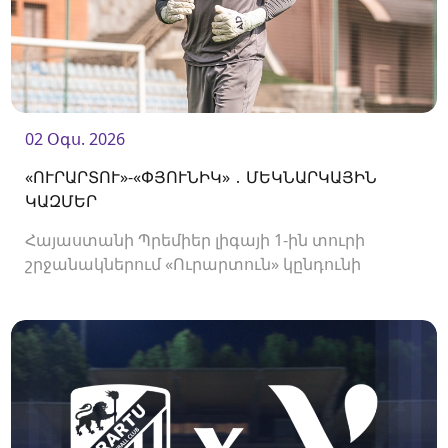
02 Օգս. 2026
«ՈՒՐԱՐՏՈՒ»-«ՓՅՈՒՆԻԿ» ․ ՄԵԿՆԱՐԿԱՅԻՆ
ԿԱԶՄԵՐ
Հայաստանի Պրեմիեր լիգայի 1-ին տուրի
շրջանակներում «Ուրարտուն» կընդունի
«Փյունիկին»։ Հանդիպումը կկայանա 21։00-
ին։<br />