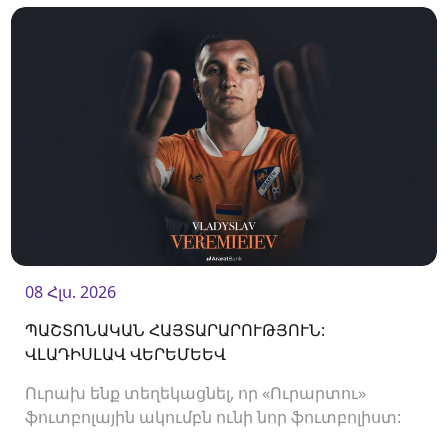
08 Հլս. 2026
ՊԱՇՏՈՆԱԿԱՆ ՀԱՅՏԱՐԱՐՈՒԹՅՈՒՆ:
ՎԼԱԴԻՍԼԱՎ ՎԵՐԵՄԵԵՎ
Ուրախ ենք տեղեկացնել, որ «Ուրարտու»
ֆուտբոլային ակումբն ունի նոր ֆուտբոլիստ:
Ակումբը պայմանագիր է ստորագրել