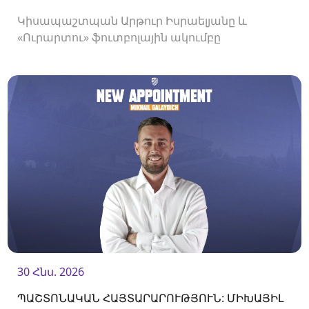
Կիսապաշտպան Արթուր Իսրաելյանը և
«Ուրարտու» ֆուտբոլային ակումբը
երկկողմանի համաձայնությամբ խզել են
կողմերի միջև պայմանագիրը:
30 Հնս. 2026
ՊԱՇՏՈՆԱԿԱՆ ՀԱՅՏԱՐԱՐՈՒԹՅՈՒՆ: ՄԻԽԱՅԻԼ