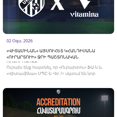
02 Օգս. 2026
«ՎԻՏԱՄԻՆԱՆ» ԱՅՍՈՒՀԵՏ ԿՀԱՆԴԻՍԱՆԱ
«ՈՒՐԱՐՏՈՒԻ» ՋՐԻ ՊԱՇՏՈՆԱԿԱՆ
ՄԱՏԱԿԱՐԱՐԸ
Ուրախ ենք հայտնել, որ «Ուրարտու» ՖԱ-ն և
«Վիտամինա» ՍՊԸ-ն <br /> սկսում են նոր
համագործակցություն: