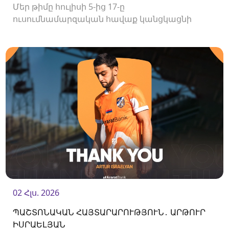
Մեր թիմը հուլիսի 5-ից 17-ը
ուսումնամարզական հավաք կանցկացնի
Վրաստանում։
02 Հլս. 2026
ՊԱՇՏՈՆԱԿԱՆ ՀԱՅՏԱՐԱՐՈՒԹՅՈՒՆ․ ԱՐԹՈՒՐ
ԻՍՐԱԵԼՅԱՆ