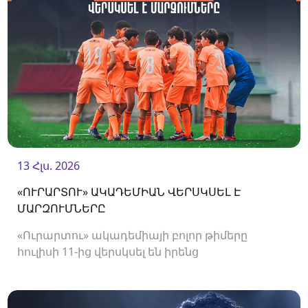
13 Հլս. 2026
«ՈՒՐԱՐՏՈՒ» ԱԿԱԴԵՄԻԱՆ ՎԵՐՍԿՍԵԼ Է
ՄԱՐԶՈՒՄՆԵՐԸ
«Ուրարտու» ակադեմիայի բոլոր թիմերը
հուլիսի 11-ից վերսկսել են իրենց
մարզումները<br />