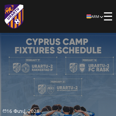
☰
ARM
16 Փտվ. 2026