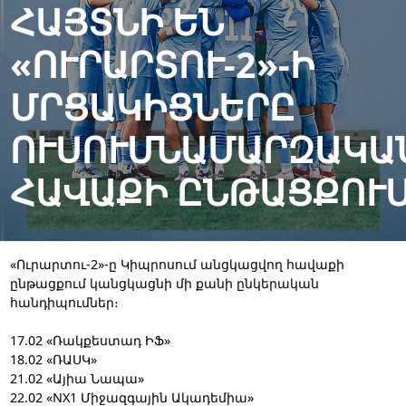
ՀԱՅՏՆԻ ԵՆ
«ՈՒՐԱՐՏՈՒ-2»-Ի
ՄՐՑԱԿԻՑՆԵՐԸ
ՈՒՍՈՒՄՆԱՄԱՐԶԱԿԱ
ՀԱՎԱՔԻ ԸՆԹԱՑՔՈՒ
«Ուրարտու-2»-ը Կիպրոսում անցկացվող հավաքի
ընթացքում կանցկացնի մի քանի ընկերական
հանդիպումներ։
17.02 «Ռակքեստադ ԻՖ»
18.02 «ՌԱՍԿ»
21.02 «Այիա Նապա»
22.02 «NX1 Միջազգային Ակադեմիա»