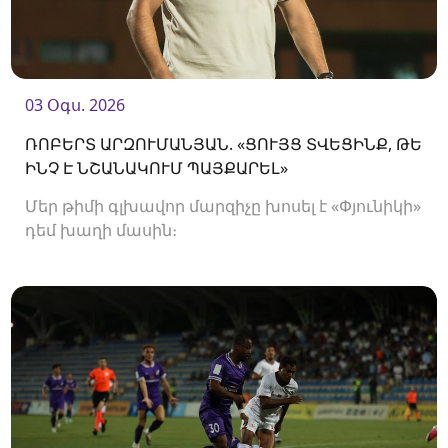
03 Օգս. 2026
ՌՈԲԵՐՏ ԱՐԶՈՒՄԱՆՅԱՆ. «ՑՈՒՅՑ ՏՎԵՑԻՆՔ, ԹԵ
ԻՆՉ Է ՆՇԱՆԱԿՈՒՄ ՊԱՅՔԱՐԵԼ»
Մեր թիմի գլխավոր մարզիչը խոսել է «Փյունիկի»
դեմ խաղի մասին։