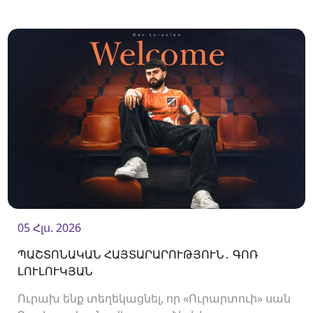
Ակումբը պայմանագիր է ստորագրել
պաշտպան Պետիկ Մանուկյանի հետ:<br />
05 Հլս. 2026
ՊԱՇՏՈՆԱԿԱՆ ՀԱՅՏԱՐԱՐՈՒԹՅՈՒՆ․ ԳՈՌ
ԼՈՒԼՈՒԿՅԱՆ
Ուրախ ենք տեղեկացնել, որ «Ուրարտուի» սան