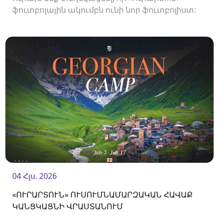
ֆուտբոլային ակումբն ունի նոր ֆուտբոլիստ:
04 Հլս. 2026
«ՈՒՐԱՐՏՈՒՆ» ՈՒՍՈՒՄՆԱՄԱՐԶԱԿԱՆ ՀԱՎԱՔ
ԿԱՆՑԿԱՑՆԻ ՎՐԱՍՏԱՆՈՒՄ