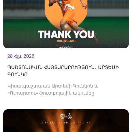
28 Հլս. 2026
ՊԱՇՏՈՆԱԿԱՆ ՀԱՅՏԱՐԱՐՈՒԹՅՈՒՆ․ ԱՐՏԵՄԻ
ԳՈՒՆԿՈ
Կիսապաշտպան Արտեմի Գունկոն և
«Ուրարտու» ֆուտբոլային ակումբը
երկկողմանի համաձայնությամբ խզել են
կողմերի միջև պայմանագիրը: