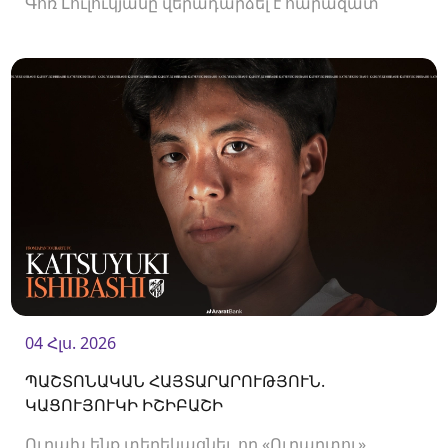
Գոռ Լուլուկյանը վերադարձել է հարազատ
ակումբ և եյութները կշարունակի
«Ուրարտուում»:
04 Հլս. 2026
ՊԱՇՏՈՆԱԿԱՆ ՀԱՅՏԱՐԱՐՈՒԹՅՈՒՆ.
ԿԱՑՈՒՅՈՒԿԻ ԻՇԻԲԱՇԻ
Ուրախ ենք տեղեկացնել, որ «Ուրարտու»