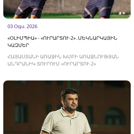
03 Օգս. 2026
«ՕԼԻՄՊԻԱ» - «ՈՒՐԱՐՏՈՒ-2»․ՄԵԿՆԱՐԿԱՅԻՆ
ԿԱԶՄԵՐ
ՀԱՅԱՍՏԱՆԻ ԱՌԱՋԻՆ ԽՄԲԻ ԱՌԱՋՆՈՒԹՅԱՆ
ԱՆԴՐԱՆԻԿ ՏՈՒՐՈՒՄ «ՈՒՐԱՐՏՈՒ-2»
ԿՀՅՈՒՐԸՆԿԱԼՎԻ «ՕԼԻՄՊԻԱՅԻՆ»