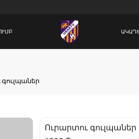
ՈՒՄԲ
ԱԿԱԴ
 գուլպաներ
Ուրարտու գուլպաներ