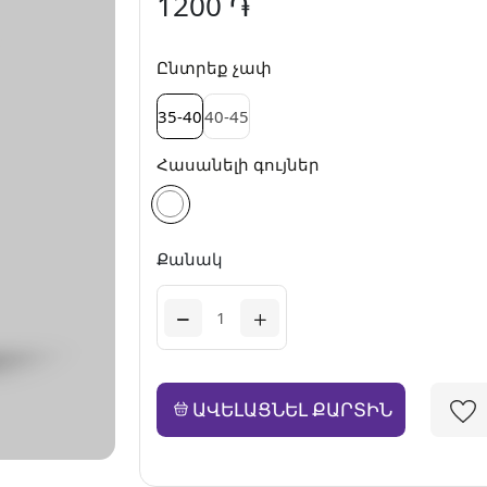
1200 ֏
Ընտրեք չափ
35-40
40-45
Հասանելի գույներ
Քանակ
ԱՎԵԼԱՑՆԵԼ ՔԱՐՏԻՆ