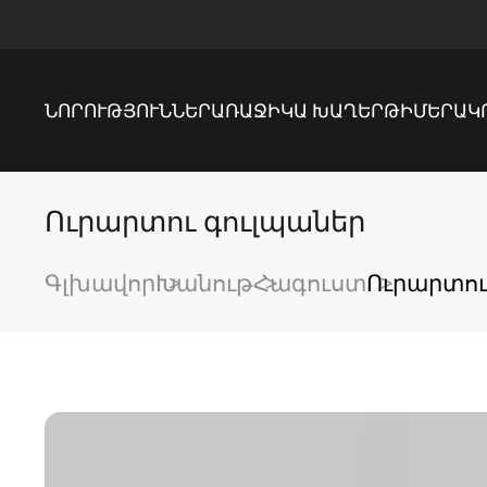
ՆՈՐՈՒԹՅՈՒՆՆԵՐ
ԱՌԱՋԻԿԱ ԽԱՂԵՐ
ԹԻՄԵՐ
ԱԿ
Ուրարտու գուլպաներ
Գլխավոր
Խանութ
Հագուստ
Ուրարտու