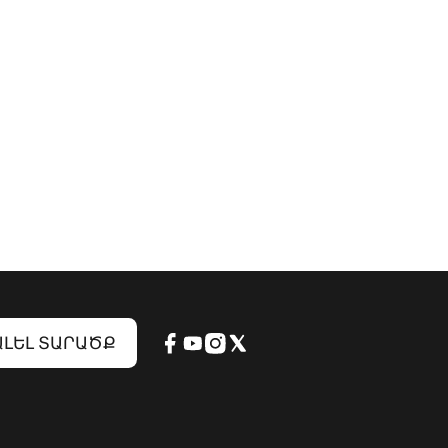
ԼԵԼ ՏԱՐԱԾՔ