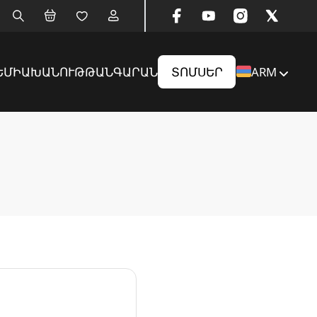
ԵՄԻԱ
ԽԱՆՈՒԹ
ԹԱՆԳԱՐԱՆ
ՏՈՄՍԵՐ
ARM