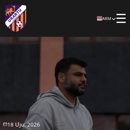
☰
ARM
18 Մյս. 2026