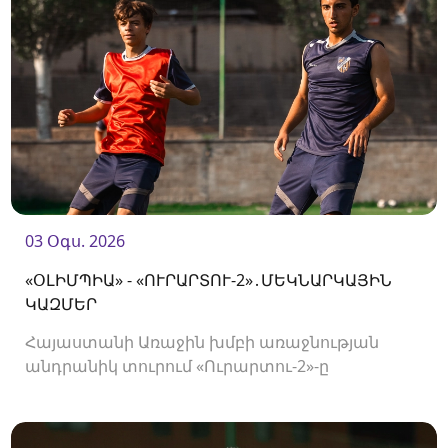
03 Օգս. 2026
«ՕԼԻՄՊԻԱ» - «ՈՒՐԱՐՏՈՒ-2»․ՄԵԿՆԱՐԿԱՅԻՆ
ԿԱԶՄԵՐ
Հայաստանի Առաջին խմբի առաջնության
անդրանիկ տուրում «Ուրարտու-2»-ը
կհյուրընկալվի «Օլիմպիային»։