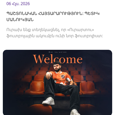
06 Հլս. 2026
ՊԱՇՏՈՆԱԿԱՆ ՀԱՅՏԱՐԱՐՈՒԹՅՈՒՆ: ՊԵՏԻԿ
ՄԱՆՈՒԿՅԱՆ
Ուրախ ենք տեղեկացնել, որ «Ուրարտու»
ֆուտբոլային ակումբն ունի նոր ֆուտբոլիստ:
Ակումբը պայմանագիր է ստորագրել
պաշտպան Պետիկ Մանուկյանի հետ:<br />