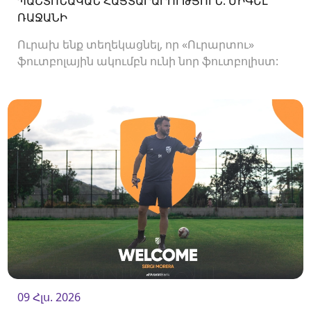
ՊԱՇՏՈՆԱԿԱՆ ՀԱՅՏԱՐԱՐՈՒԹՅՈՒՆ: ՄԻԳԵԼ
ՌԱՋԱՆԻ
Ուրախ ենք տեղեկացնել, որ «Ուրարտու»
ֆուտբոլային ակումբն ունի նոր ֆուտբոլիստ:
Ակումբը պայմանագիր է ստորագրել
հարձակվող Միգել Ռաջանիի հետ:
09 Հլս. 2026