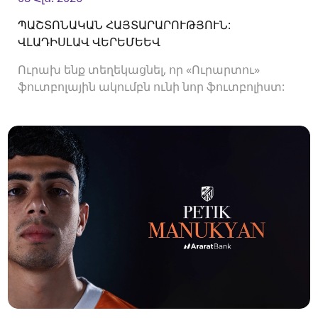
ՊԱՇՏՈՆԱԿԱՆ ՀԱՅՏԱՐԱՐՈՒԹՅՈՒՆ:
ՎԼԱԴԻՍԼԱՎ ՎԵՐԵՄԵԵՎ
Ուրախ ենք տեղեկացնել, որ «Ուրարտու»
ֆուտբոլային ակումբն ունի նոր ֆուտբոլիստ:
Ակումբը պայմանագիր է ստորագրել
պաշտպան Վլադիսլավ Վերեմեևի հետ:<br />