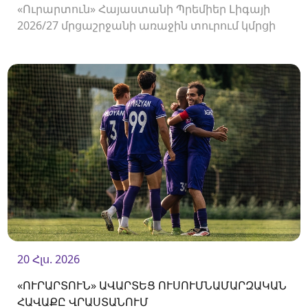
«Ուրարտուն» Հայաստանի Պրեմիեր Լիգայի
2026/27 մրցաշրջանի առաջին տուրում կմրցի
Փյունիկի հետ։ Հանդիպումը կկայանա
օգոստոսի 2-ին «Ուրարտու» մարզադաշտում։
20 Հլս. 2026
«ՈՒՐԱՐՏՈՒՆ» ԱՎԱՐՏԵՑ ՈՒՍՈՒՄՆԱՄԱՐԶԱԿԱՆ
ՀԱՎԱՔԸ ՎՐԱՍՏԱՆՈՒՄ