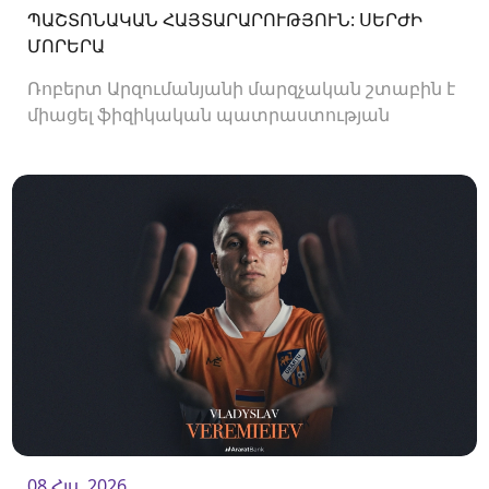
ՊԱՇՏՈՆԱԿԱՆ ՀԱՅՏԱՐԱՐՈՒԹՅՈՒՆ: ՍԵՐԺԻ
ՄՈՐԵՐԱ
Ռոբերտ Արզումանյանի մարզչական շտաբին է
միացել ֆիզիկական պատրաստության
մարզիչ Սերժի Մորերան:
08 Հլս. 2026