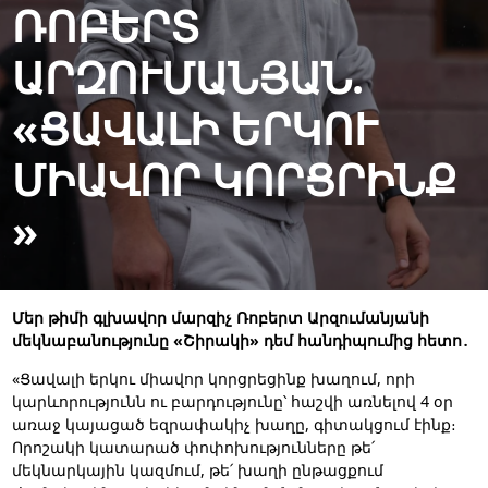
ՌՈԲԵՐՏ
ԱՐԶՈՒՄԱՆՅԱՆ.
«ՑԱՎԱԼԻ ԵՐԿՈՒ
ՄԻԱՎՈՐ ԿՈՐՑՐԻՆՔ
»
Մեր թիմի գլխավոր մարզիչ Ռոբերտ Արզումանյանի
մեկնաբանությունը «Շիրակի» դեմ հանդիպումից հետո․
«Ցավալի երկու միավոր կորցրեցինք խաղում, որի
կարևորությունն ու բարդությունը՝ հաշվի առնելով 4 օր
առաջ կայացած եզրափակիչ խաղը, գիտակցում էինք։
Որոշակի կատարած փոփոխությունները թե՛
մեկնարկային կազմում, թե՛ խաղի ընթացքում