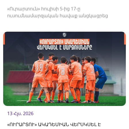
«Ուրարտուն» հուլիսի 5-ից 17-ը
ուսումնամարզական հավաք անցկացրեց
Վրաստանում, որի շրջանակներում
անցկացրեց մի քանի ընկերական հանդիպում:
13 Հլս. 2026
«ՈՒՐԱՐՏՈՒ» ԱԿԱԴԵՄԻԱՆ ՎԵՐՍԿՍԵԼ Է