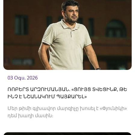
03 Օգս. 2026
ՌՈԲԵՐՏ ԱՐԶՈՒՄԱՆՅԱՆ. «ՑՈՒՅՑ ՏՎԵՑԻՆՔ, ԹԵ
ԻՆՉ Է ՆՇԱՆԱԿՈՒՄ ՊԱՅՔԱՐԵԼ»
Մեր թիմի գլխավոր մարզիչը խոսել է «Փյունիկի»
դեմ խաղի մասին։