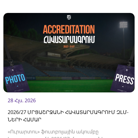
համագործակցություն:
28 Հլս. 2026
2026/27 ՄՐՑԱՇՐՋԱՆԻ ՀԱՎԱՏԱՐՄԱԳՐՈՒՄ ԶԼՄ-
ՆԵՐԻ ՀԱՄԱՐ
«Ուրարտու» ֆուտբոլային ակումբը