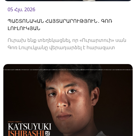
05 Հլս. 2026
ՊԱՇՏՈՆԱԿԱՆ ՀԱՅՏԱՐԱՐՈՒԹՅՈՒՆ․ ԳՈՌ
ԼՈՒԼՈՒԿՅԱՆ
Ուրախ ենք տեղեկացնել, որ «Ուրարտուի» սան
Գոռ Լուլուկյանը վերադարձել է հարազատ
ակումբ և եյութները կշարունակի
«Ուրարտուում»: