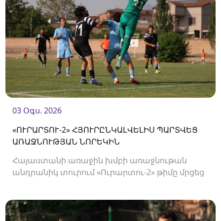
03 Օգս. 2026
«ՈՒՐԱՐՏՈՒ-2» ՀՅՈՒՐԸՆԿԱԼՎԵԼԻՍ ՊԱՐՏՎԵՑ
ԱՌԱՋՆՈՒԹՅԱՆ ՆՈՐԵԿԻՆ
Հայաստանի առաջին խմբի առաջնութան
անդրանիկ տուրում «Ուրարտու-2» թիմը մրցեց
առաջնության նորեկ «Օլիմպիայի» դեմ։