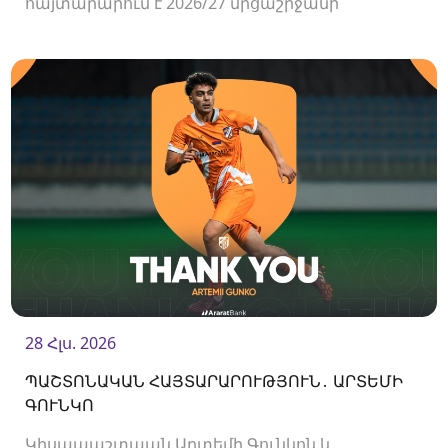
հայտարարում է 2026/27 մրցաշրջանի
Հայաստանի Պրեմիեր լիգայի հանդիպումների
համար ԶԼՄ-ների հավատարմագրման
մեկնարկի մասին։
28 Հլս. 2026
ՊԱՇՏՈՆԱԿԱՆ ՀԱՅՏԱՐԱՐՈՒԹՅՈՒՆ․ ԱՐՏԵՄԻ
ԳՈՒՆԿՈ
Կիսապաշտպան Արտեմի Գունկոն և