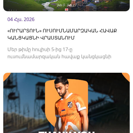
04 Հլս. 2026
«ՈՒՐԱՐՏՈՒՆ» ՈՒՍՈՒՄՆԱՄԱՐԶԱԿԱՆ ՀԱՎԱՔ
ԿԱՆՑԿԱՑՆԻ ՎՐԱՍՏԱՆՈՒՄ
Մեր թիմը հուլիսի 5-ից 17-ը
ուսումնամարզական հավաք կանցկացնի
Վրաստանում։