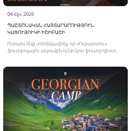
04 Հլս. 2026
ՊԱՇՏՈՆԱԿԱՆ ՀԱՅՏԱՐԱՐՈՒԹՅՈՒՆ.
ԿԱՑՈՒՅՈՒԿԻ ԻՇԻԲԱՇԻ
Ուրախ ենք տեղեկացնել, որ «Ուրարտու»
ֆուտբոլային ակումբն ունի նոր ֆուտբոլիստ: