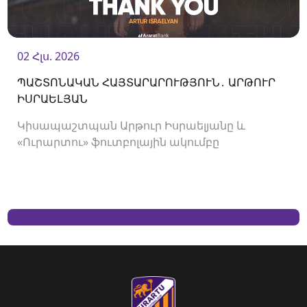
02 Հլս. 2026
ՊԱՇՏՈՆԱԿԱՆ ՀԱՅՏԱՐԱՐՈՒԹՅՈՒՆ․ ԱՐԹՈՒՐ
ԻՍՐԱԵԼՅԱՆ
Կիսապաշտպան Արթուր Իսրաելյանը և
«Ուրարտու» ֆուտբոլային ակումբը
երկկողմանի համաձայնությամբ խզել են
կողմերի միջև պայմանագիրը: