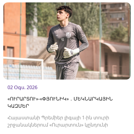
02 Օգս. 2026
«ՈՒՐԱՐՏՈՒ»-«ՓՅՈՒՆԻԿ» ․ ՄԵԿՆԱՐԿԱՅԻՆ
ԿԱԶՄԵՐ
Հայաստանի Պրեմիեր լիգայի 1-ին տուրի
շրջանակներում «Ուրարտուն» կընդունի
«Փյունիկին»։ Հանդիպումը կկայանա 21։00-