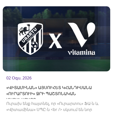
ին։<br />
02 Օգս. 2026
«ՎԻՏԱՄԻՆԱՆ» ԱՅՍՈՒՀԵՏ ԿՀԱՆԴԻՍԱՆԱ
«ՈՒՐԱՐՏՈՒԻ» ՋՐԻ ՊԱՇՏՈՆԱԿԱՆ
ՄԱՏԱԿԱՐԱՐԸ
Ուրախ ենք հայտնել, որ «Ուրարտու» ՖԱ-ն և
«Վիտամինա» ՍՊԸ-ն <br /> սկսում են նոր