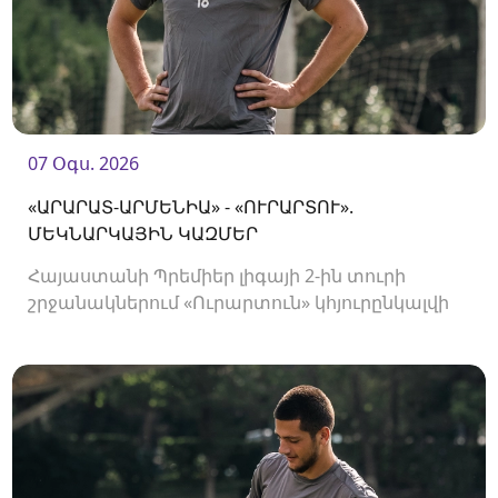
07 Օգս. 2026
«ԱՐԱՐԱՏ-ԱՐՄԵՆԻԱ» - «ՈՒՐԱՐՏՈՒ».
ՄԵԿՆԱՐԿԱՅԻՆ ԿԱԶՄԵՐ
Հայաստանի Պրեմիեր լիգայի 2-ին տուրի
շրջանակներում «Ուրարտուն» կհյուրընկալվի
«Արարատ-Արմենիային»։ Հանդիպումը
կկայանա 19։00-ին։