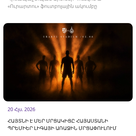
«Ուրարտու» ֆուտբոլային ակումբը
երկկողմանի համաձայնությամբ խզել են
կողմերի միջև պայմանագիրը:
20 Հլս. 2026
ՀԱՅՏՆԻ Է ՄԵՐ ՄՐՑԱԿԻՑԸ ՀԱՅԱՍՏԱՆԻ
ՊՐԵՄԻԵՐ ԼԻԳԱՅԻ ԱՌԱՋԻՆ ՄՐՑԱՓՈՒԼՈՒՄ