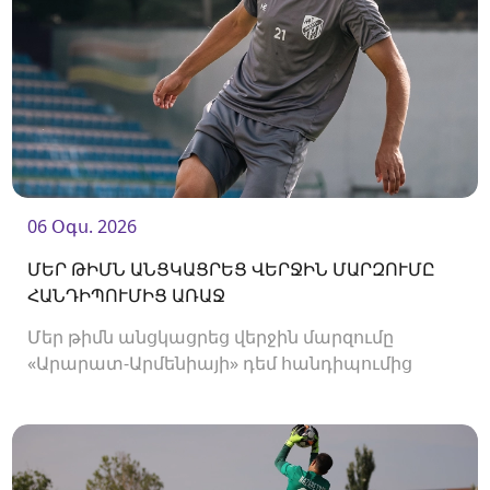
06 Օգս. 2026
ՄԵՐ ԹԻՄՆ ԱՆՑԿԱՑՐԵՑ ՎԵՐՋԻՆ ՄԱՐԶՈՒՄԸ
ՀԱՆԴԻՊՈՒՄԻՑ ԱՌԱՋ
Մեր թիմն անցկացրեց վերջին մարզումը
«Արարատ-Արմենիայի» դեմ հանդիպումից
առաջ։