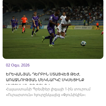
02 Օգս. 2026
ԵՐԵՎԱՆՅԱՆ ԴԵՐԲԻՆ ՍՏԱՑՎԵՑ ԹԵԺ,
ԱՌԱՋՆՈՒԹՅԱՆ ՄԵԿՆԱՐԿԸ ՍԿՍԵՑԻՆՔ
ՄԱՐՏԱԿԱՆ ՈՉ-ՈՔԻՈՎ
Հայաստանի Պրեմիեր լիգայի 1-ին տուրում
«Ուրարտուն» հյուրընկալեց «Փյունիկին»։