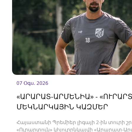
07 Օգս. 2026
«ԱՐԱՐԱՏ-ԱՐՄԵՆԻԱ» - «ՈՒՐԱՐՏ
ՄԵԿՆԱՐԿԱՅԻՆ ԿԱԶՄԵՐ
Հայաստանի Պրեմիեր լիգայի 2-ին տուրի շ
«Ուրարտուն» կհյուրընկալվի «Արարատ-Ար