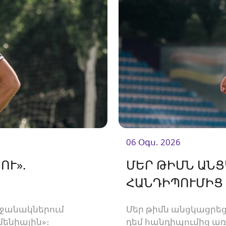
06 Օգս. 2026
ՈՒ».
ՄԵՐ ԹԻՄՆ ԱՆ
ՀԱՆԴԻՊՈՒՄԻՑ
րջանակներում
Մեր թիմն անցկացրեց
մենիային»։
դեմ հանդիպումից ա