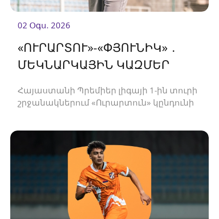
02 Օգս. 2026
«ՈՒՐԱՐՏՈՒ»-«ՓՅՈՒՆԻԿ» ․
ՄԵԿՆԱՐԿԱՅԻՆ ԿԱԶՄԵՐ
Հայաստանի Պրեմիեր լիգայի 1-ին տուրի
շրջանակներում «Ուրարտուն» կընդունի
«Փյունիկին»։ Հանդիպումը կկայանա
21։00-ին։<br />