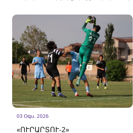
Հանդիպումը կկայանա 19։00-ին։
03 Օգս. 2026
«ՈՒՐԱՐՏՈՒ-2»