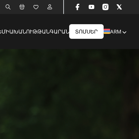
ԵՄԻԱ
ԽԱՆՈՒԹ
ԹԱՆԳԱՐԱՆ
ՏՈՄՍԵՐ
ARM