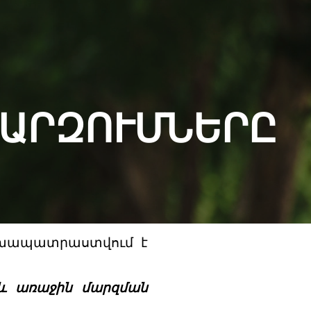
ՄԱՐԶՈՒՄՆԵՐԸ
նախապատրաստվում է
 և առաջին մարզման