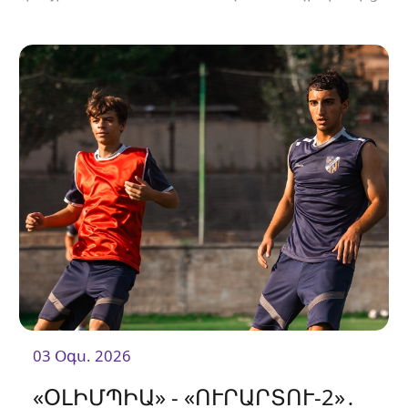
03 Օգս. 2026
«ՕԼԻՄՊԻԱ» - «ՈՒՐԱՐՏՈՒ-2»․