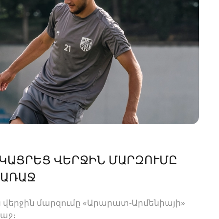
ՑԿԱՑՐԵՑ ՎԵՐՋԻՆ ՄԱՐԶՈՒՄԸ
 ԱՌԱՋ
 վերջին մարզումը «Արարատ-Արմենիայի»
ռաջ։