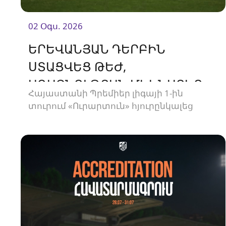
02 Օգս. 2026
ԵՐԵՎԱՆՅԱՆ ԴԵՐԲԻՆ
ՍՏԱՑՎԵՑ ԹԵԺ,
ԱՌԱՋՆՈՒԹՅԱՆ ՄԵԿՆԱՐԿԸ
Հայաստանի Պրեմիեր լիգայի 1-ին
ՍԿՍԵՑԻՆՔ ՄԱՐՏԱԿԱՆ ՈՉ-
տուրում «Ուրարտուն» հյուրընկալեց
ՈՔԻՈՎ
«Փյունիկին»։