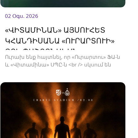
02 Օգս. 2026
«ՎԻՏԱՄԻՆԱՆ» ԱՅՍՈՒՀԵՏ
ԿՀԱՆԴԻՍԱՆԱ «ՈՒՐԱՐՏՈՒԻ»
ՋՐԻ ՊԱՇՏՈՆԱԿԱՆ
Ուրախ ենք հայտնել, որ «Ուրարտու» ՖԱ-ն
ՄԱՏԱԿԱՐԱՐԸ
և «Վիտամինա» ՍՊԸ-ն <br /> սկսում են
նոր համագործակցություն: