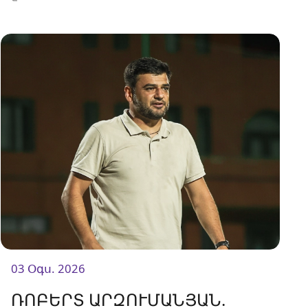
03 Օգս. 2026
ՌՈԲԵՐՏ ԱՐԶՈՒՄԱՆՅԱՆ.