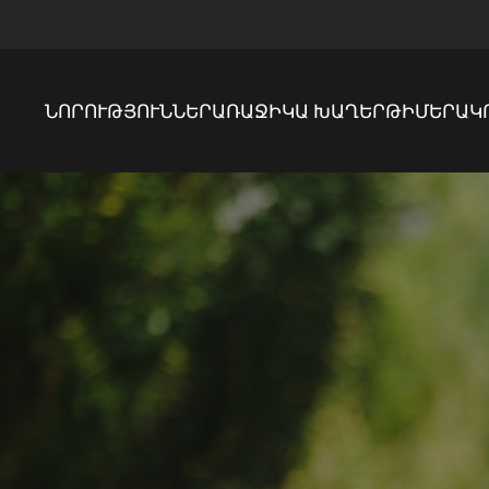
ՆՈՐՈՒԹՅՈՒՆՆԵՐ
ԱՌԱՋԻԿԱ ԽԱՂԵՐ
ԹԻՄԵՐ
ԱԿ