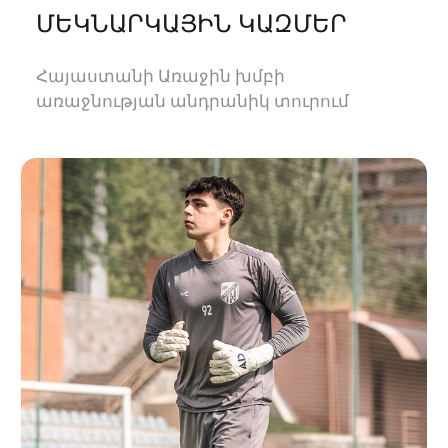
ՄԵԿՆԱՐԿԱՅԻՆ ԿԱԶՄԵՐ
Հայաստանի Առաջին խմբի
առաջնության անդրանիկ տուրում
«Ուրարտու-2»-ը կհյուրընկալվի
«Օլիմպիային»։