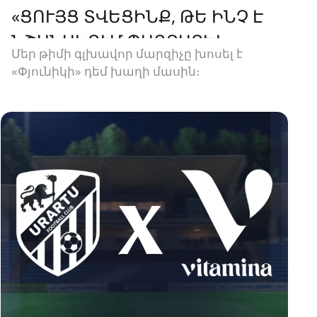
«ՑՈՒՅՑ ՏՎԵՑԻՆՔ, ԹԵ ԻՆՉ Է
ՆՇԱՆԱԿՈՒՄ ՊԱՅՔԱՐԵԼ»
Մեր թիմի գլխավոր մարզիչը խոսել է
«Փյունիկի» դեմ խաղի մասին։