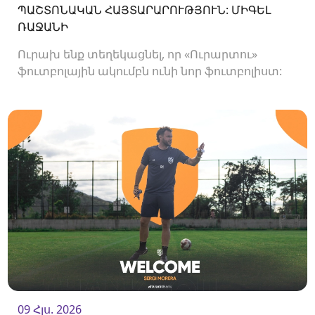
ՊԱՇՏՈՆԱԿԱՆ ՀԱՅՏԱՐԱՐՈՒԹՅՈՒՆ: ՄԻԳԵԼ
ՌԱՋԱՆԻ
Ուրախ ենք տեղեկացնել, որ «Ուրարտու»
ֆուտբոլային ակումբն ունի նոր ֆուտբոլիստ:
Ակումբը պայմանագիր է ստորագրել
հարձակվող Միգել Ռաջանիի հետ:
09 Հլս. 2026