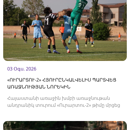
03 Օգս. 2026
«ՈՒՐԱՐՏՈՒ-2» ՀՅՈՒՐԸՆԿԱԼՎԵԼԻՍ ՊԱՐՏՎԵՑ
ԱՌԱՋՆՈՒԹՅԱՆ ՆՈՐԵԿԻՆ
Հայաստանի առաջին խմբի առաջնութան
անդրանիկ տուրում «Ուրարտու-2» թիմը մրցեց
առաջնության նորեկ «Օլիմպիայի» դեմ։