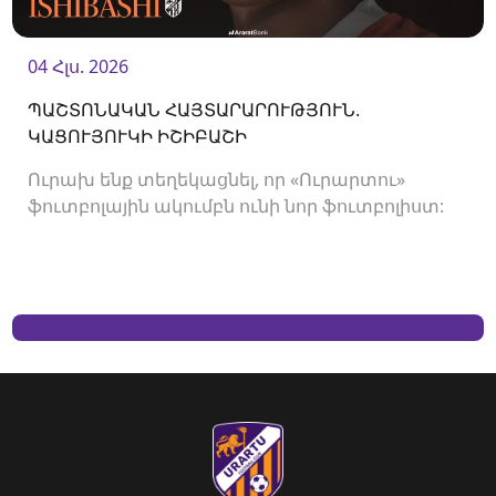
04 Հլս. 2026
ՊԱՇՏՈՆԱԿԱՆ ՀԱՅՏԱՐԱՐՈՒԹՅՈՒՆ.
ԿԱՑՈՒՅՈՒԿԻ ԻՇԻԲԱՇԻ
Ուրախ ենք տեղեկացնել, որ «Ուրարտու»
ֆուտբոլային ակումբն ունի նոր ֆուտբոլիստ: