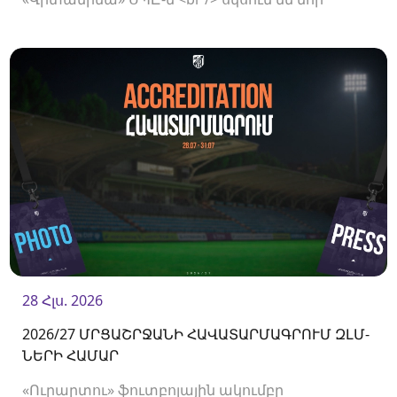
համագործակցություն:
28 Հլս. 2026
2026/27 ՄՐՑԱՇՐՋԱՆԻ ՀԱՎԱՏԱՐՄԱԳՐՈՒՄ ԶԼՄ-
ՆԵՐԻ ՀԱՄԱՐ
«Ուրարտու» ֆուտբոլային ակումբը