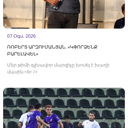
07 Օգս. 2026
ՌՈԲԵՐՏ ԱՐԶՈՒՄԱՆՅԱՆ. «ԿՓՈՐՁԵՆՔ
ԲԱՐԵԼԱՎԵԼ»
Մեր թիմի գլխավոր մարզիչը խոսել է խաղի
մասին։<br />