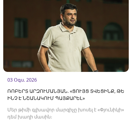
03 Օգս. 2026
ՌՈԲԵՐՏ ԱՐԶՈՒՄԱՆՅԱՆ. «ՑՈՒՅՑ ՏՎԵՑԻՆՔ, ԹԵ
ԻՆՉ Է ՆՇԱՆԱԿՈՒՄ ՊԱՅՔԱՐԵԼ»
Մեր թիմի գլխավոր մարզիչը խոսել է «Փյունիկի»
դեմ խաղի մասին։