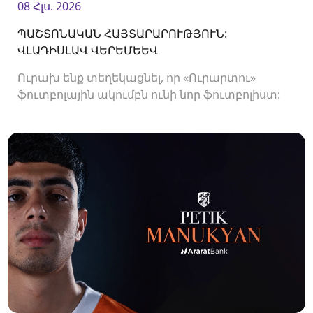
08 Հլս. 2026
ՊԱՇՏՈՆԱԿԱՆ ՀԱՅՏԱՐԱՐՈՒԹՅՈՒՆ:
ՎԼԱԴԻՍԼԱՎ ՎԵՐԵՄԵԵՎ
Ուրախ ենք տեղեկացնել, որ «Ուրարտու»
ֆուտբոլային ակումբն ունի նոր ֆուտբոլիստ:
Ակումբը պայմանագիր է ստորագրել
պաշտպան Վլադիսլավ Վերեմեևի հետ:<br />