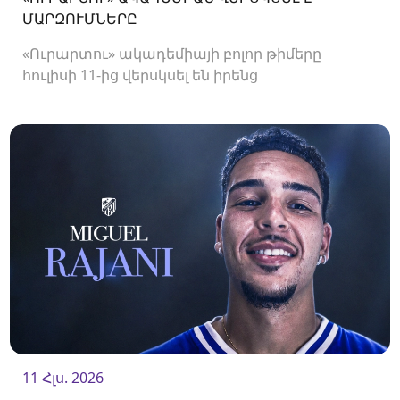
ՄԱՐԶՈՒՄՆԵՐԸ
«Ուրարտու» ակադեմիայի բոլոր թիմերը
հուլիսի 11-ից վերսկսել են իրենց
մարզումները<br />
11 Հլս. 2026