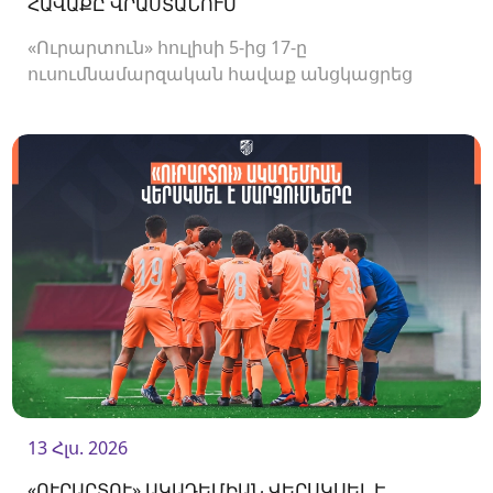
ՀԱՎԱՔԸ ՎՐԱՍՏԱՆՈՒՄ
«Ուրարտուն» հուլիսի 5-ից 17-ը
ուսումնամարզական հավաք անցկացրեց
Վրաստանում, որի շրջանակներում
անցկացրեց մի քանի ընկերական հանդիպում:
13 Հլս. 2026
«ՈՒՐԱՐՏՈՒ» ԱԿԱԴԵՄԻԱՆ ՎԵՐՍԿՍԵԼ Է