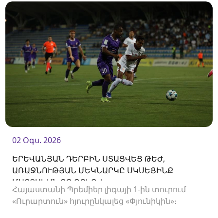
02 Օգս. 2026
ԵՐԵՎԱՆՅԱՆ ԴԵՐԲԻՆ ՍՏԱՑՎԵՑ ԹԵԺ,
ԱՌԱՋՆՈՒԹՅԱՆ ՄԵԿՆԱՐԿԸ ՍԿՍԵՑԻՆՔ
ՄԱՐՏԱԿԱՆ ՈՉ-ՈՔԻՈՎ
Հայաստանի Պրեմիեր լիգայի 1-ին տուրում
«Ուրարտուն» հյուրընկալեց «Փյունիկին»։