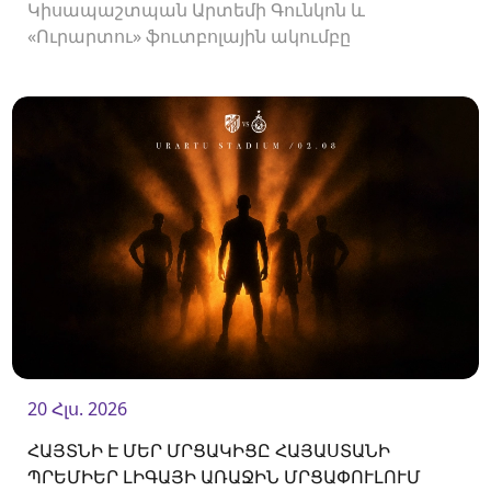
Կիսապաշտպան Արտեմի Գունկոն և
«Ուրարտու» ֆուտբոլային ակումբը
երկկողմանի համաձայնությամբ խզել են
կողմերի միջև պայմանագիրը:
20 Հլս. 2026
ՀԱՅՏՆԻ Է ՄԵՐ ՄՐՑԱԿԻՑԸ ՀԱՅԱՍՏԱՆԻ
ՊՐԵՄԻԵՐ ԼԻԳԱՅԻ ԱՌԱՋԻՆ ՄՐՑԱՓՈՒԼՈՒՄ