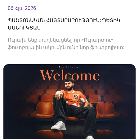
06 Հլս. 2026
ՊԱՇՏՈՆԱԿԱՆ ՀԱՅՏԱՐԱՐՈՒԹՅՈՒՆ: ՊԵՏԻԿ
ՄԱՆՈՒԿՅԱՆ
Ուրախ ենք տեղեկացնել, որ «Ուրարտու»
ֆուտբոլային ակումբն ունի նոր ֆուտբոլիստ:
Ակումբը պայմանագիր է ստորագրել
պաշտպան Պետիկ Մանուկյանի հետ:<br />