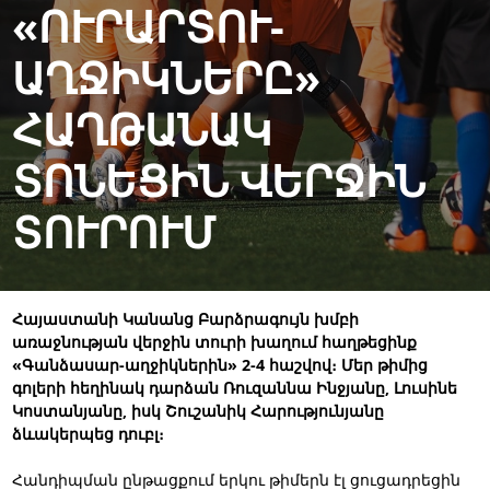
«ՈՒՐԱՐՏՈՒ-
ԱՂՋԻԿՆԵՐԸ»
ՀԱՂԹԱՆԱԿ
ՏՈՆԵՑԻՆ ՎԵՐՋԻՆ
ՏՈՒՐՈՒՄ
Հայաստանի Կանանց Բարձրագույն խմբի
առաջնության վերջին տուրի խաղում հաղթեցինք
«Գանձասար-աղջիկներին» 2-4 հաշվով։ Մեր թիմից
գոլերի հեղինակ դարձան Ռուզաննա Ինջյանը, Լուսինե
Կոստանյանը, իսկ Շուշանիկ Հարությունյանը
ձևակերպեց դուբլ։
Հանդիպման ընթացքում երկու թիմերն էլ ցուցադրեցին