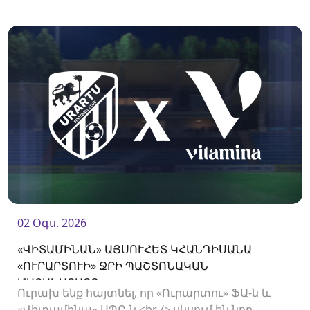
«Փյունիկին»։ Հանդիպումը կկայանա 21։00-
ին։<br />
02 Օգս. 2026
«ՎԻՏԱՄԻՆԱՆ» ԱՅՍՈՒՀԵՏ ԿՀԱՆԴԻՍԱՆԱ
«ՈՒՐԱՐՏՈՒԻ» ՋՐԻ ՊԱՇՏՈՆԱԿԱՆ
ՄԱՏԱԿԱՐԱՐԸ
Ուրախ ենք հայտնել, որ «Ուրարտու» ՖԱ-ն և
«Վիտամինա» ՍՊԸ-ն <br /> սկսում են նոր