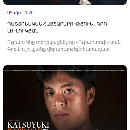
05 Հլս. 2026
ՊԱՇՏՈՆԱԿԱՆ ՀԱՅՏԱՐԱՐՈՒԹՅՈՒՆ․ ԳՈՌ
ԼՈՒԼՈՒԿՅԱՆ
Ուրախ ենք տեղեկացնել, որ «Ուրարտուի» սան
Գոռ Լուլուկյանը վերադարձել է հարազատ
ակումբ և եյութները կշարունակի
«Ուրարտուում»: