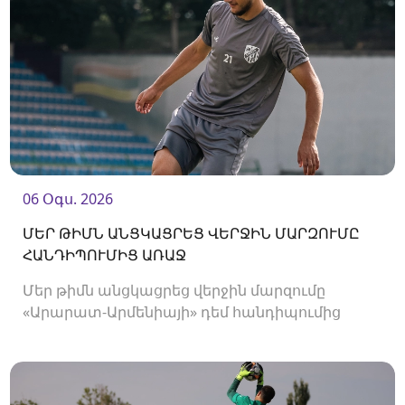
06 Օգս. 2026
ՄԵՐ ԹԻՄՆ ԱՆՑԿԱՑՐԵՑ ՎԵՐՋԻՆ ՄԱՐԶՈՒՄԸ
ՀԱՆԴԻՊՈՒՄԻՑ ԱՌԱՋ
Մեր թիմն անցկացրեց վերջին մարզումը
«Արարատ-Արմենիայի» դեմ հանդիպումից
առաջ։