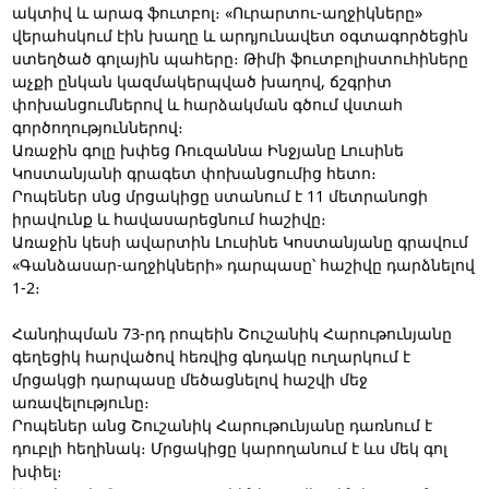
ակտիվ և արագ ֆուտբոլ։ «Ուրարտու-աղջիկները»
վերահսկում էին խաղը և արդյունավետ օգտագործեցին
ստեղծած գոլային պահերը։ Թիմի ֆուտբոլիստուհիները
աչքի ընկան կազմակերպված խաղով, ճշգրիտ
փոխանցումներով և հարձակման գծում վստահ
գործողություններով։
Առաջին գոլը խփեց Ռուզաննա Ինջյանը Լուսինե
Կոստանյանի գրագետ փոխանցումից հետո։
Րոպեներ սնց մրցակիցը ստանում է 11 մետրանոցի
իրավունք և հավասարեցնում հաշիվը։
Առաջին կեսի ավարտին Լուսինե Կոստանյանը գրավում
«Գանձասար-աղջիկների» դարպասը՝ հաշիվը դարձնելով
1-2։
Հանդիպման 73-րդ րոպեին Շուշանիկ Հարութունյանը
գեղեցիկ հարվածով հեռվից գնդակը ուղարկում է
մրցակցի դարպասը մեծացնելով հաշվի մեջ
առավելությունը։
Րոպեներ անց Շուշանիկ Հարութունյանը դառնում է
դուբլի հեղինակ։ Մրցակիցը կարողանում է ևս մեկ գոլ
խփել։