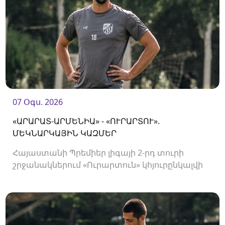
07 Օգս. 2026
«ԱՐԱՐԱՏ-ԱՐՄԵՆԻԱ» - «ՈՒՐԱՐՏՈՒ».
ՄԵԿՆԱՐԿԱՅԻՆ ԿԱԶՄԵՐ
Հայաստանի Պրեմիեր լիգայի 2-րդ տուրի
շրջանակներում «Ուրարտուն» կհյուրընկալվի
«Արարատ-Արմենիային»։ Հանդիպումը
կկայանա 19։00-ին։