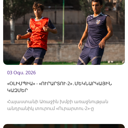
03 Օգս. 2026
«ՕԼԻՄՊԻԱ» - «ՈՒՐԱՐՏՈՒ-2»․ՄԵԿՆԱՐԿԱՅԻՆ
ԿԱԶՄԵՐ
Հայաստանի Առաջին խմբի առաջնության
անդրանիկ տուրում «Ուրարտու-2»-ը
կհյուրընկալվի «Օլիմպիային»։