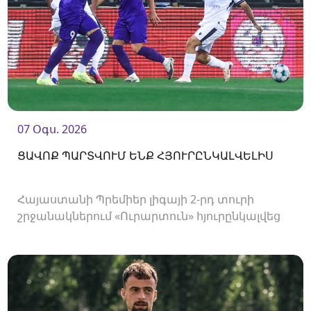
07 Օգս. 2026
ՑԱՎՈՔ ՊԱՐՏՎՈՒՄ ԵՆՔ ՀՅՈՒՐԸՆԿԱԼՎԵԼԻՍ
Հայաստանի Պրեմիեր լիգայի 2-րդ տուրի
շրջանակներում «Ուրարտուն» հյուրընկալվեց
«Արարատ-Արմենիային»։