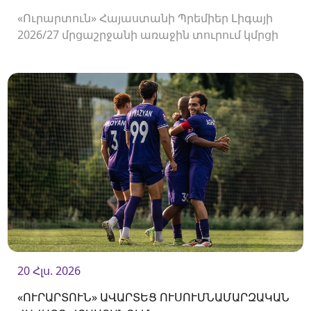
«Ուրարտուն» Հայաստանի Պրեմիեր Լիգայի
2026/27 մրցաշրջանի առաջին տուրում կմրցի
Փյունիկի հետ։ Հանդիպումը կկայանա
օգոստոսի 2-ին «Ուրարտու» մարզադաշտում։
20 Հլս. 2026
«ՈՒՐԱՐՏՈՒՆ» ԱՎԱՐՏԵՑ ՈՒՍՈՒՄՆԱՄԱՐԶԱԿԱՆ