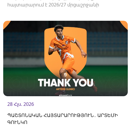
հայտարարում է 2026/27 մրցաշրջանի
Հայաստանի Պրեմիեր լիգայի հանդիպումների
համար ԶԼՄ-ների հավատարմագրման
մեկնարկի մասին։
28 Հլս. 2026
ՊԱՇՏՈՆԱԿԱՆ ՀԱՅՏԱՐԱՐՈՒԹՅՈՒՆ․ ԱՐՏԵՄԻ
ԳՈՒՆԿՈ