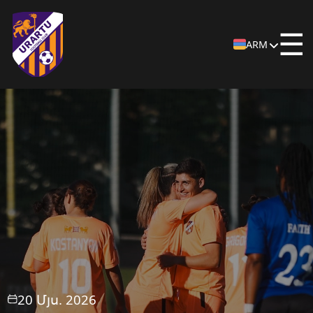
☰
ARM
20 Մյս. 2026