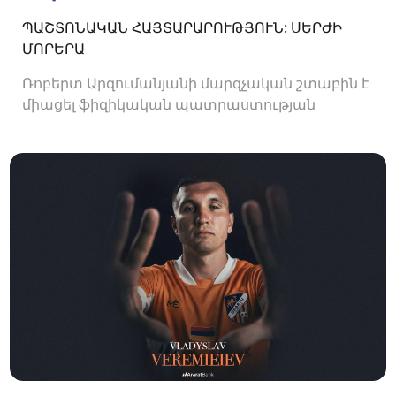
ՊԱՇՏՈՆԱԿԱՆ ՀԱՅՏԱՐԱՐՈՒԹՅՈՒՆ: ՍԵՐԺԻ
ՄՈՐԵՐԱ
Ռոբերտ Արզումանյանի մարզչական շտաբին է
միացել ֆիզիկական պատրաստության
մարզիչ Սերժի Մորերան: