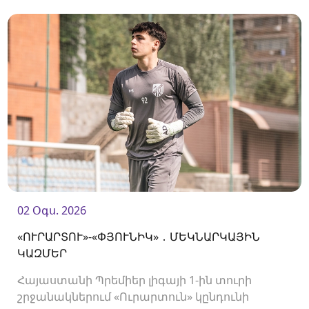
02 Օգս. 2026
«ՈՒՐԱՐՏՈՒ»-«ՓՅՈՒՆԻԿ» ․ ՄԵԿՆԱՐԿԱՅԻՆ
ԿԱԶՄԵՐ
Հայաստանի Պրեմիեր լիգայի 1-ին տուրի
շրջանակներում «Ուրարտուն» կընդունի