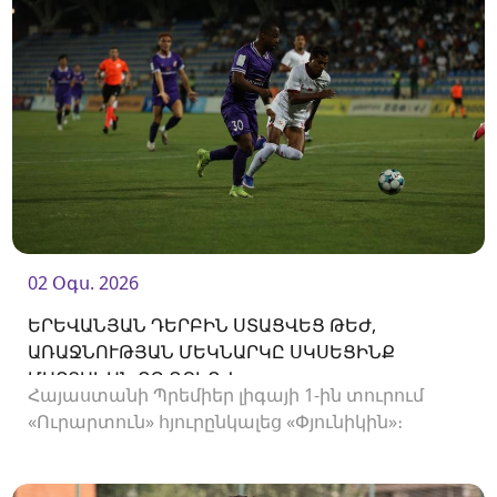
02 Օգս. 2026
ԵՐԵՎԱՆՅԱՆ ԴԵՐԲԻՆ ՍՏԱՑՎԵՑ ԹԵԺ,
ԱՌԱՋՆՈՒԹՅԱՆ ՄԵԿՆԱՐԿԸ ՍԿՍԵՑԻՆՔ
ՄԱՐՏԱԿԱՆ ՈՉ-ՈՔԻՈՎ
Հայաստանի Պրեմիեր լիգայի 1-ին տուրում
«Ուրարտուն» հյուրընկալեց «Փյունիկին»։