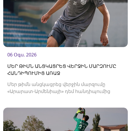
06 Օգս. 2026
ՄԵՐ ԹԻՄՆ ԱՆՑԿԱՑՐԵՑ ՎԵՐՋԻՆ ՄԱՐԶՈՒՄԸ
ՀԱՆԴԻՊՈՒՄԻՑ ԱՌԱՋ
Մեր թիմն անցկացրեց վերջին մարզումը
«Արարատ-Արմենիայի» դեմ հանդիպումից
առաջ։