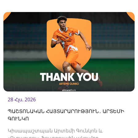
Հայաստանի Պրեմիեր լիգայի հանդիպումների
համար ԶԼՄ-ների հավատարմագրման
մեկնարկի մասին։
28 Հլս. 2026
ՊԱՇՏՈՆԱԿԱՆ ՀԱՅՏԱՐԱՐՈՒԹՅՈՒՆ․ ԱՐՏԵՄԻ
ԳՈՒՆԿՈ
Կիսապաշտպան Արտեմի Գունկոն և