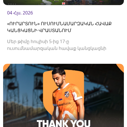
04 Հլս. 2026
«ՈՒՐԱՐՏՈՒՆ» ՈՒՍՈՒՄՆԱՄԱՐԶԱԿԱՆ ՀԱՎԱՔ
ԿԱՆՑԿԱՑՆԻ ՎՐԱՍՏԱՆՈՒՄ
Մեր թիմը հուլիսի 5-ից 17-ը
ուսումնամարզական հավաք կանցկացնի
Վրաստանում։