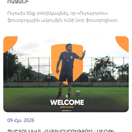
ՌԱՋԱՆԻ
Ուրախ ենք տեղեկացնել, որ «Ուրարտու»
ֆուտբոլային ակումբն ունի նոր ֆուտբոլիստ:
Ակումբը պայմանագիր է ստորագրել
հարձակվող Միգել Ռաջանիի հետ:
09 Հլս. 2026
ՊԱՇՏՈՆԱԿԱՆ ՀԱՅՏԱՐԱՐՈՒԹՅՈՒՆ: ՍԵՐԺԻ