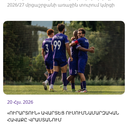
2026/27 մրցաշրջանի առաջին տուրում կմրցի
Փյունիկի հետ։ Հանդիպումը կկայանա
օգոստոսի 2-ին «Ուրարտու» մարզադաշտում։
20 Հլս. 2026
«ՈՒՐԱՐՏՈՒՆ» ԱՎԱՐՏԵՑ ՈՒՍՈՒՄՆԱՄԱՐԶԱԿԱՆ
ՀԱՎԱՔԸ ՎՐԱՍՏԱՆՈՒՄ