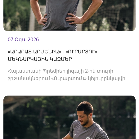
07 Օգս. 2026
«ԱՐԱՐԱՏ-ԱՐՄԵՆԻԱ» - «ՈՒՐԱՐՏՈՒ».
ՄԵԿՆԱՐԿԱՅԻՆ ԿԱԶՄԵՐ
Հայաստանի Պրեմիեր լիգայի 2-ին տուրի
շրջանակներում «Ուրարտուն» կհյուրընկալվի
«Արարատ-Արմենիային»։ Հանդիպումը
կկայանա 19։00-ին։