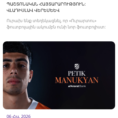
ՊԱՇՏՈՆԱԿԱՆ ՀԱՅՏԱՐԱՐՈՒԹՅՈՒՆ:
ՎԼԱԴԻՍԼԱՎ ՎԵՐԵՄԵԵՎ
Ուրախ ենք տեղեկացնել, որ «Ուրարտու»
ֆուտբոլային ակումբն ունի նոր ֆուտբոլիստ:
Ակումբը պայմանագիր է ստորագրել
պաշտպան Վլադիսլավ Վերեմեևի հետ:<br />
06 Հլս. 2026