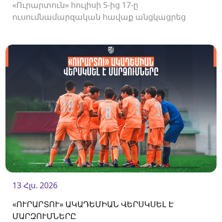
«Ուրարտուն» հուլիսի 5-ից 17-ը
ուսումնամարզական հավաք անցկացրեց
Վրաստանում, որի շրջանակներում
անցկացրեց մի քանի ընկերական հանդիպում:
13 Հլս. 2026
«ՈՒՐԱՐՏՈՒ» ԱԿԱԴԵՄԻԱՆ ՎԵՐՍԿՍԵԼ Է
ՄԱՐԶՈՒՄՆԵՐԸ