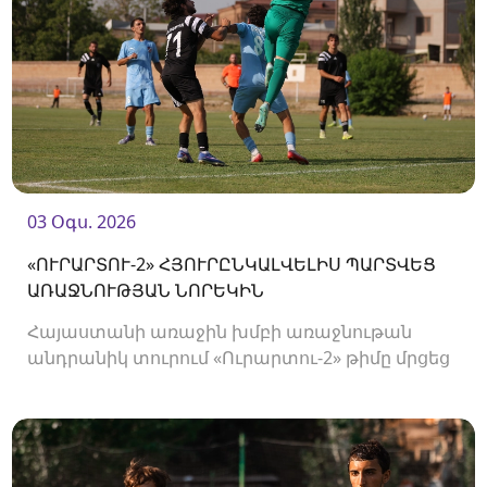
03 Օգս. 2026
«ՈՒՐԱՐՏՈՒ-2» ՀՅՈՒՐԸՆԿԱԼՎԵԼԻՍ ՊԱՐՏՎԵՑ
ԱՌԱՋՆՈՒԹՅԱՆ ՆՈՐԵԿԻՆ
Հայաստանի առաջին խմբի առաջնութան
անդրանիկ տուրում «Ուրարտու-2» թիմը մրցեց
առաջնության նորեկ «Օլիմպիայի» դեմ։