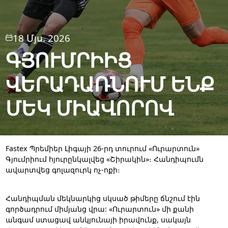
18 Մյս. 2026
ԳՅՈՒՄՐԻԻՑ
ՎԵՐԱԴԱՌՆՈՒՄ ԵՆՔ
ՄԵԿ ՄԻԱՎՈՐՈՎ
Fastex Պրեմիեր Լիգայի 26-րդ տուրում «Ուրարտուն»
Գյումրիում հյուրընկալվեց «Շիրակին»։ Հանդիպումն
ավարտվեց գոլազուրկ ոչ-ոքի։
Հանդիպման մեկնարկից սկսած թիմերը ճնշում էին
գործադրում միմյանց վրա: «Ուրարտուն» մի քանի
անգամ ստացավ անկյունայի իրավունք, սակայն