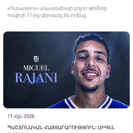
«Ուրարտու» ակադեմիայի բոլոր թիմերը
հուլիսի 11-ից վերսկսել են իրենց
մարզումները<br />
11 Հլս. 2026
ՊԱՇՏՈՆԱԿԱՆ ՀԱՅՏԱՐԱՐՈՒԹՅՈՒՆ: ՄԻԳԵԼ