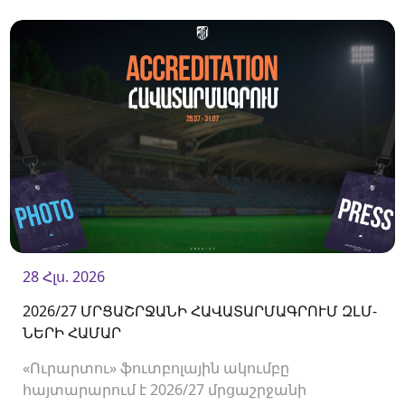
28 Հլս. 2026
2026/27 ՄՐՑԱՇՐՋԱՆԻ ՀԱՎԱՏԱՐՄԱԳՐՈՒՄ ԶԼՄ-
ՆԵՐԻ ՀԱՄԱՐ
«Ուրարտու» ֆուտբոլային ակումբը
հայտարարում է 2026/27 մրցաշրջանի