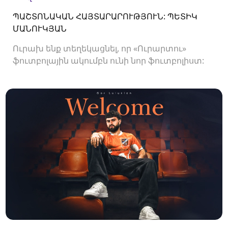
ՊԱՇՏՈՆԱԿԱՆ ՀԱՅՏԱՐԱՐՈՒԹՅՈՒՆ: ՊԵՏԻԿ
ՄԱՆՈՒԿՅԱՆ
Ուրախ ենք տեղեկացնել, որ «Ուրարտու»
ֆուտբոլային ակումբն ունի նոր ֆուտբոլիստ:
Ակումբը պայմանագիր է ստորագրել
պաշտպան Պետիկ Մանուկյանի հետ:<br />