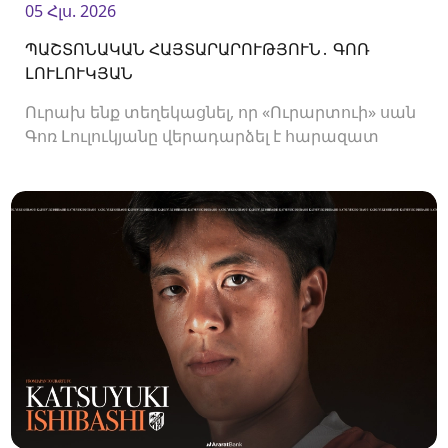
05 Հլս. 2026
ՊԱՇՏՈՆԱԿԱՆ ՀԱՅՏԱՐԱՐՈՒԹՅՈՒՆ․ ԳՈՌ
ԼՈՒԼՈՒԿՅԱՆ
Ուրախ ենք տեղեկացնել, որ «Ուրարտուի» սան
Գոռ Լուլուկյանը վերադարձել է հարազատ
ակումբ և եյութները կշարունակի
«Ուրարտուում»: