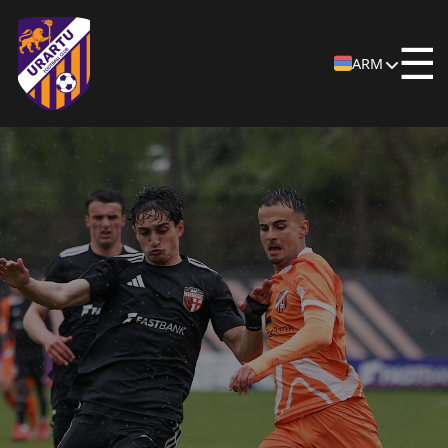
☰
ARM