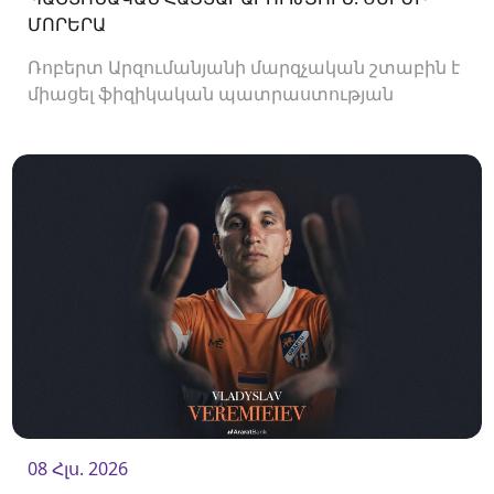
ՄՈՐԵՐԱ
Ռոբերտ Արզումանյանի մարզչական շտաբին է
միացել ֆիզիկական պատրաստության
մարզիչ Սերժի Մորերան:
08 Հլս. 2026