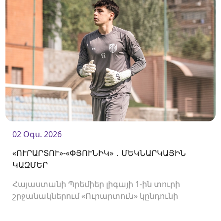
02 Օգս. 2026
«ՈՒՐԱՐՏՈՒ»-«ՓՅՈՒՆԻԿ» ․ ՄԵԿՆԱՐԿԱՅԻՆ
ԿԱԶՄԵՐ
Հայաստանի Պրեմիեր լիգայի 1-ին տուրի
շրջանակներում «Ուրարտուն» կընդունի
«Փյունիկին»։ Հանդիպումը կկայանա 21։00-
ին։<br />