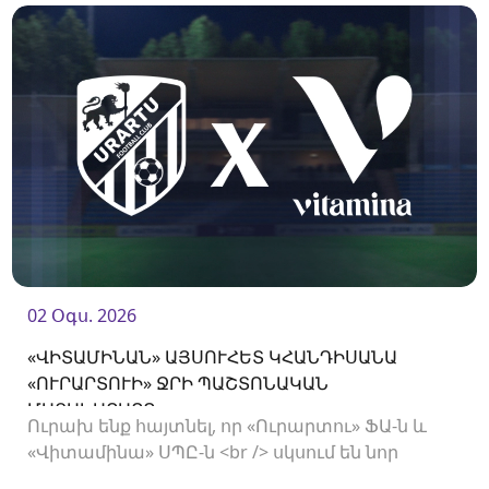
02 Օգս. 2026
«ՎԻՏԱՄԻՆԱՆ» ԱՅՍՈՒՀԵՏ ԿՀԱՆԴԻՍԱՆԱ
«ՈՒՐԱՐՏՈՒԻ» ՋՐԻ ՊԱՇՏՈՆԱԿԱՆ
ՄԱՏԱԿԱՐԱՐԸ
Ուրախ ենք հայտնել, որ «Ուրարտու» ՖԱ-ն և
«Վիտամինա» ՍՊԸ-ն <br /> սկսում են նոր
համագործակցություն: