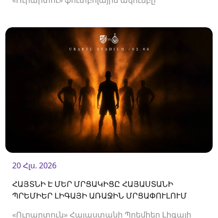
«Ուրարտու» ֆուտբոլային ակումբը
երկկողմանի համաձայնությամբ խզել են
կողմերի միջև պայմանագիրը:
20 Հլս. 2026
ՀԱՅՏՆԻ Է ՄԵՐ ՄՐՑԱԿԻՑԸ ՀԱՅԱՍՏԱՆԻ
ՊՐԵՄԻԵՐ ԼԻԳԱՅԻ ԱՌԱՋԻՆ ՄՐՑԱՓՈՒԼՈՒՄ
«Ուրարտուն» Հայաստանի Պրեմիեր Լիգայի