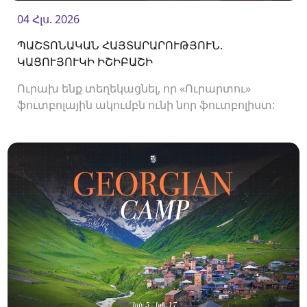
04 Հլս. 2026
ՊԱՇՏՈՆԱԿԱՆ ՀԱՅՏԱՐԱՐՈՒԹՅՈՒՆ.
ԿԱՑՈՒՅՈՒԿԻ ԻՇԻԲԱՇԻ
Ուրախ ենք տեղեկացնել, որ «Ուրարտու»
ֆուտբոլային ակումբն ունի նոր ֆուտբոլիստ: