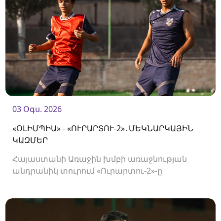
03 Օգս. 2026
«ՕԼԻՄՊԻԱ» - «ՈՒՐԱՐՏՈՒ-2»․ՄԵԿՆԱՐԿԱՅԻՆ
ԿԱԶՄԵՐ
Հայաստանի Առաջին խմբի առաջնության
անդրանիկ տուրում «Ուրարտու-2»-ը
կհյուրընկալվի «Օլիմպիային»։