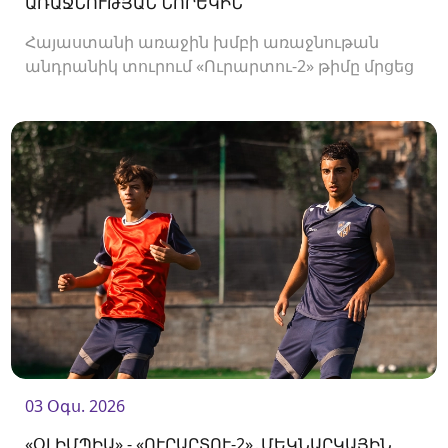
ԱՌԱՋՆՈՒԹՅԱՆ ՆՈՐԵԿԻՆ
Հայաստանի առաջին խմբի առաջնութան
անդրանիկ տուրում «Ուրարտու-2» թիմը մրցեց
առաջնության նորեկ «Օլիմպիայի» դեմ։
03 Օգս. 2026
«ՕԼԻՄՊԻԱ» - «ՈՒՐԱՐՏՈՒ-2»․ՄԵԿՆԱՐԿԱՅԻՆ