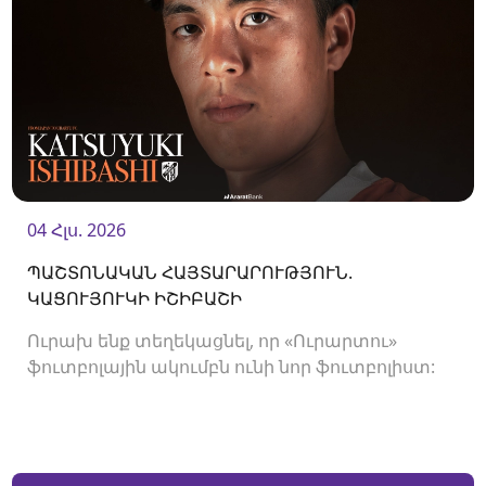
04 Հլս. 2026
ՊԱՇՏՈՆԱԿԱՆ ՀԱՅՏԱՐԱՐՈՒԹՅՈՒՆ.
ԿԱՑՈՒՅՈՒԿԻ ԻՇԻԲԱՇԻ
Ուրախ ենք տեղեկացնել, որ «Ուրարտու»
ֆուտբոլային ակումբն ունի նոր ֆուտբոլիստ: