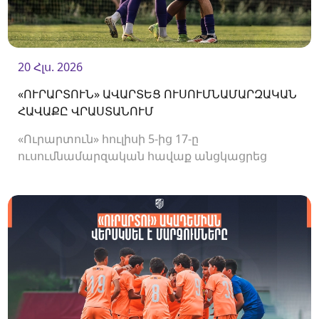
20 Հլս. 2026
«ՈՒՐԱՐՏՈՒՆ» ԱՎԱՐՏԵՑ ՈՒՍՈՒՄՆԱՄԱՐԶԱԿԱՆ
ՀԱՎԱՔԸ ՎՐԱՍՏԱՆՈՒՄ
«Ուրարտուն» հուլիսի 5-ից 17-ը
ուսումնամարզական հավաք անցկացրեց
Վրաստանում, որի շրջանակներում
անցկացրեց մի քանի ընկերական հանդիպում: