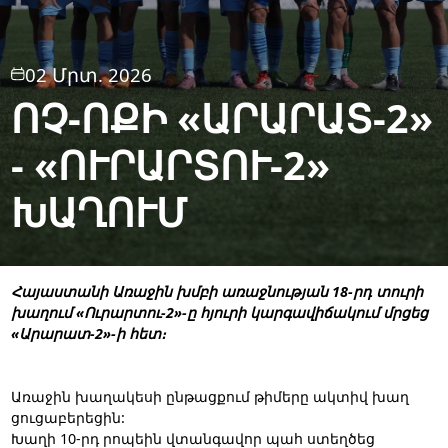
02 Մրտ. 2026
ՈՉ-ՈՔԻ «ԱՐԱՐԱՏ-2»
- «ՈՒՐԱՐՏՈՒ-2»
ԽԱՂՈՒՄ
Հայաստանի Առաջին խմբի առաջնության 18-րդ տուրի
խաղում «Ուրարտու-2»-ը հյուրի կարգավիճակում մրցեց
«Արարատ-2»-ի հետ։
Առաջին խաղակեսի ընթացքում թիմերը ակտիվ խաղ
ցուցաբերեցին:
Խաղի 10-րդ րոպեին վտանգավոր պահ ստեղծեց