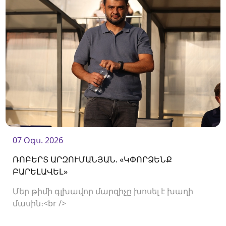
07 Օգս. 2026
ՌՈԲԵՐՏ ԱՐԶՈՒՄԱՆՅԱՆ. «ԿՓՈՐՁԵՆՔ
ԲԱՐԵԼԱՎԵԼ»
Մեր թիմի գլխավոր մարզիչը խոսել է խաղի
մասին։<br />