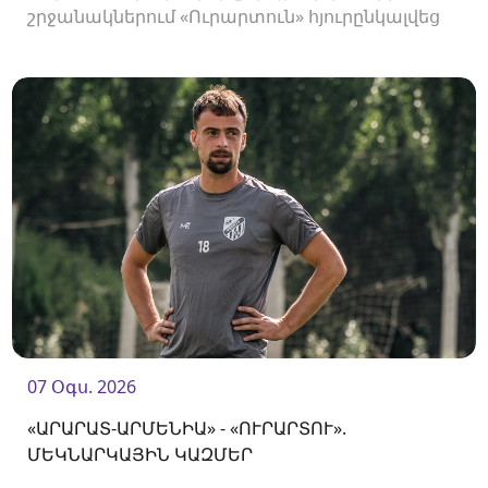
շրջանակներում «Ուրարտուն» հյուրընկալվեց
«Արարատ-Արմենիային»։
07 Օգս. 2026
«ԱՐԱՐԱՏ-ԱՐՄԵՆԻԱ» - «ՈՒՐԱՐՏՈՒ».
ՄԵԿՆԱՐԿԱՅԻՆ ԿԱԶՄԵՐ