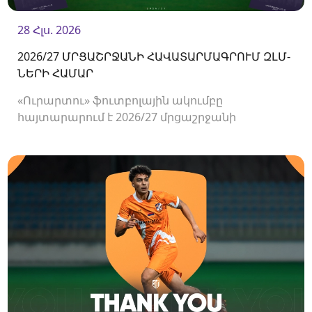
28 Հլս. 2026
2026/27 ՄՐՑԱՇՐՋԱՆԻ ՀԱՎԱՏԱՐՄԱԳՐՈՒՄ ԶԼՄ-
ՆԵՐԻ ՀԱՄԱՐ
«Ուրարտու» ֆուտբոլային ակումբը
հայտարարում է 2026/27 մրցաշրջանի
Հայաստանի Պրեմիեր լիգայի հանդիպումների
համար ԶԼՄ-ների հավատարմագրման
մեկնարկի մասին։