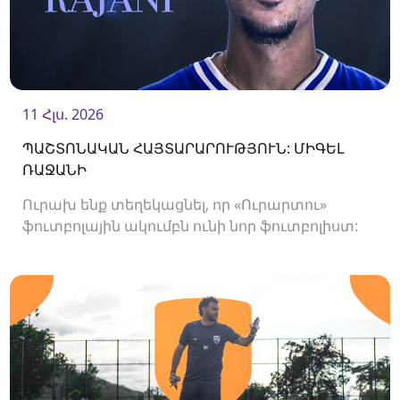
11 Հլս. 2026
ՊԱՇՏՈՆԱԿԱՆ ՀԱՅՏԱՐԱՐՈՒԹՅՈՒՆ: ՄԻԳԵԼ
ՌԱՋԱՆԻ
Ուրախ ենք տեղեկացնել, որ «Ուրարտու»
ֆուտբոլային ակումբն ունի նոր ֆուտբոլիստ:
Ակումբը պայմանագիր է ստորագրել
հարձակվող Միգել Ռաջանիի հետ: