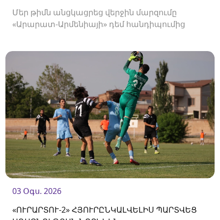
Մեր թիմն անցկացրեց վերջին մարզումը
«Արարատ-Արմենիայի» դեմ հանդիպումից
առաջ։
03 Օգս. 2026
«ՈՒՐԱՐՏՈՒ-2» ՀՅՈՒՐԸՆԿԱԼՎԵԼԻՍ ՊԱՐՏՎԵՑ