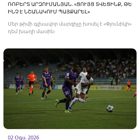
ՌՈԲԵՐՏ ԱՐԶՈՒՄԱՆՅԱՆ. «ՑՈՒՅՑ ՏՎԵՑԻՆՔ, ԹԵ
ԻՆՉ Է ՆՇԱՆԱԿՈՒՄ ՊԱՅՔԱՐԵԼ»
Մեր թիմի գլխավոր մարզիչը խոսել է «Փյունիկի»
դեմ խաղի մասին։
02 Օգս. 2026