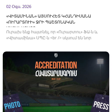
02 Օգս. 2026
«ՎԻՏԱՄԻՆԱՆ» ԱՅՍՈՒՀԵՏ ԿՀԱՆԴԻՍԱՆԱ
«ՈՒՐԱՐՏՈՒԻ» ՋՐԻ ՊԱՇՏՈՆԱԿԱՆ
ՄԱՏԱԿԱՐԱՐԸ
Ուրախ ենք հայտնել, որ «Ուրարտու» ՖԱ-ն և
«Վիտամինա» ՍՊԸ-ն <br /> սկսում են նոր
համագործակցություն: