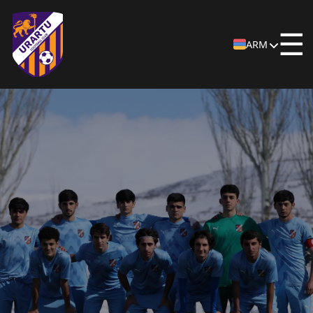
☰
ARM