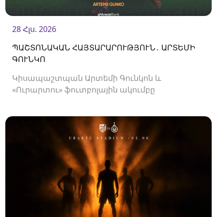
28 Հլս. 2026
ՊԱՇՏՈՆԱԿԱՆ ՀԱՅՏԱՐԱՐՈՒԹՅՈՒՆ․ ԱՐՏԵՄԻ
ԳՈՒՆԿՈ
Կիսապաշտպան Արտեմի Գունկոն և
«Ուրարտու» ֆուտբոլային ակումբը
երկկողմանի համաձայնությամբ խզել են
կողմերի միջև պայմանագիրը: