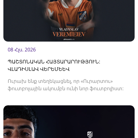
08 Հլս. 2026
ՊԱՇՏՈՆԱԿԱՆ ՀԱՅՏԱՐԱՐՈՒԹՅՈՒՆ:
ՎԼԱԴԻՍԼԱՎ ՎԵՐԵՄԵԵՎ
Ուրախ ենք տեղեկացնել, որ «Ուրարտու»
ֆուտբոլային ակումբն ունի նոր ֆուտբոլիստ:
Ակումբը պայմանագիր է ստորագրել
պաշտպան Վլադիսլավ Վերեմեևի հետ:<br />