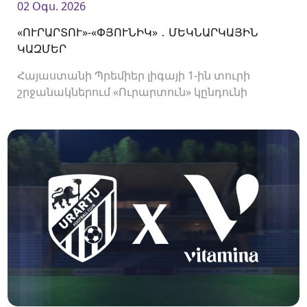
02 Օգս. 2026
«ՈՒՐԱՐՏՈՒ»-«ՓՅՈՒՆԻԿ» ․ ՄԵԿՆԱՐԿԱՅԻՆ
ԿԱԶՄԵՐ
Հայաստանի Պրեմիեր լիգայի 1-ին տուրի
շրջանակներում «Ուրարտուն» կընդունի
«Փյունիկին»։ Հանդիպումը կկայանա 21։00-
ին։<br />