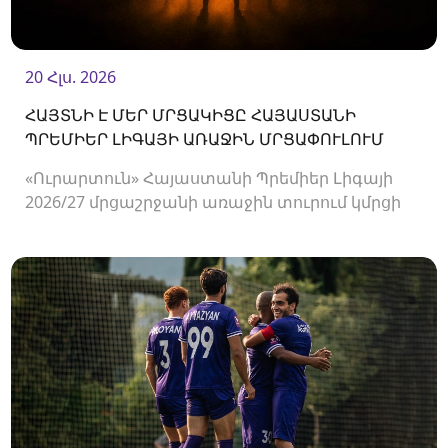
20 Հլս. 2026
ՀԱՅՏՆԻ Է ՄԵՐ ՄՐՑԱԿԻՑԸ ՀԱՅԱՍՏԱՆԻ
ՊՐԵՄԻԵՐ ԼԻԳԱՅԻ ԱՌԱՋԻՆ ՄՐՑԱՓՈՒԼՈՒՄ
«Ուրարտուն» Հայաստանի Պրեմիեր Լիգայի
2026/27 մրցաշրջանի առաջին տուրում կմրցի
Փյունիկի հետ։ Հանդիպումը կկայանա
օգոստոսի 2-ին «Ուրարտու» մարզադաշտում։