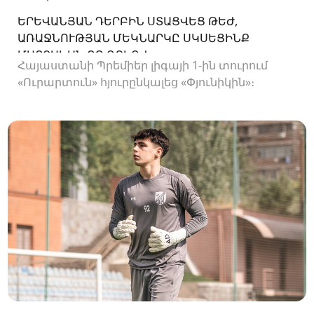
ԵՐԵՎԱՆՅԱՆ ԴԵՐԲԻՆ ՍՏԱՑՎԵՑ ԹԵԺ,
ԱՌԱՋՆՈՒԹՅԱՆ ՄԵԿՆԱՐԿԸ ՍԿՍԵՑԻՆՔ
ՄԱՐՏԱԿԱՆ ՈՉ-ՈՔԻՈՎ
Հայաստանի Պրեմիեր լիգայի 1-ին տուրում
«Ուրարտուն» հյուրընկալեց «Փյունիկին»։