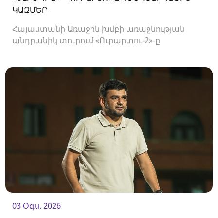
ԿԱԶՄԵՐ
Հայաստանի Առաջին խմբի առաջնության
անդրանիկ տուրում «Ուրարտու-2»-ը
կհյուրընկալվի «Օլիմպիային»։
03 Օգս. 2026