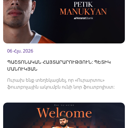
06 Հլս. 2026
ՊԱՇՏՈՆԱԿԱՆ ՀԱՅՏԱՐԱՐՈՒԹՅՈՒՆ: ՊԵՏԻԿ
ՄԱՆՈՒԿՅԱՆ
Ուրախ ենք տեղեկացնել, որ «Ուրարտու»
ֆուտբոլային ակումբն ունի նոր ֆուտբոլիստ:
Ակումբը պայմանագիր է ստորագրել
պաշտպան Պետիկ Մանուկյանի հետ:<br />