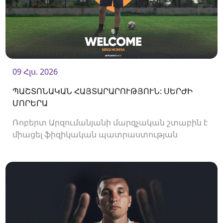
09 Հլս. 2026
ՊԱՇՏՈՆԱԿԱՆ ՀԱՅՏԱՐԱՐՈՒԹՅՈՒՆ: ՍԵՐԺԻ
ՄՈՐԵՐԱ
Ռոբերտ Արզումանյանի մարզչական շտաբին է
միացել ֆիզիկական պատրաստության
մարզիչ Սերժի Մորերան: