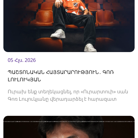
05 Հլս. 2026
ՊԱՇՏՈՆԱԿԱՆ ՀԱՅՏԱՐԱՐՈՒԹՅՈՒՆ․ ԳՈՌ
ԼՈՒԼՈՒԿՅԱՆ
Ուրախ ենք տեղեկացնել, որ «Ուրարտուի» սան
Գոռ Լուլուկյանը վերադարձել է հարազատ
ակումբ և եյութները կշարունակի
«Ուրարտուում»: