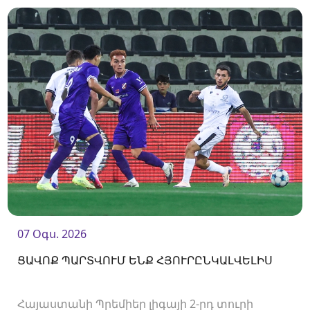
07 Օգս. 2026
ՑԱՎՈՔ ՊԱՐՏՎՈՒՄ ԵՆՔ ՀՅՈՒՐԸՆԿԱԼՎԵԼԻՍ
Հայաստանի Պրեմիեր լիգայի 2-րդ տուրի