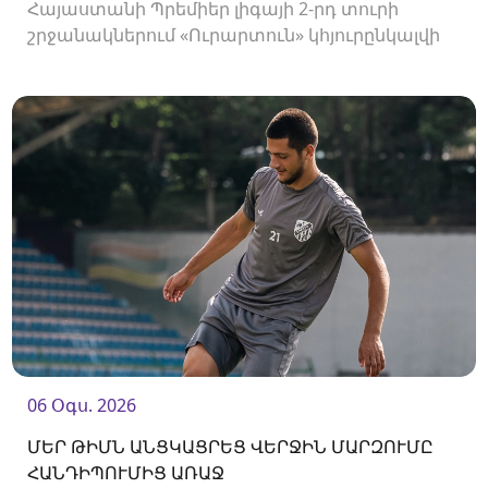
Հայաստանի Պրեմիեր լիգայի 2-րդ տուրի
շրջանակներում «Ուրարտուն» կհյուրընկալվի
«Արարատ-Արմենիային»։ Հանդիպումը
կկայանա 19։00-ին։
06 Օգս. 2026
ՄԵՐ ԹԻՄՆ ԱՆՑԿԱՑՐԵՑ ՎԵՐՋԻՆ ՄԱՐԶՈՒՄԸ
ՀԱՆԴԻՊՈՒՄԻՑ ԱՌԱՋ