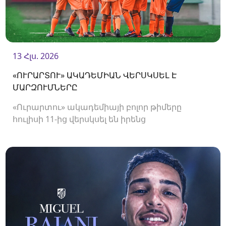
13 Հլս. 2026
«ՈՒՐԱՐՏՈՒ» ԱԿԱԴԵՄԻԱՆ ՎԵՐՍԿՍԵԼ Է
ՄԱՐԶՈՒՄՆԵՐԸ
«Ուրարտու» ակադեմիայի բոլոր թիմերը
հուլիսի 11-ից վերսկսել են իրենց
մարզումները<br />