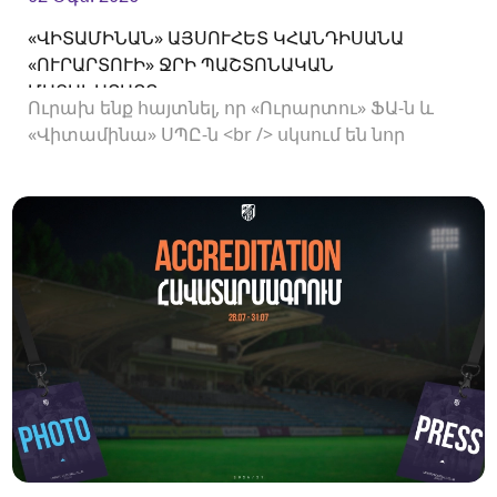
«ՎԻՏԱՄԻՆԱՆ» ԱՅՍՈՒՀԵՏ ԿՀԱՆԴԻՍԱՆԱ
«ՈՒՐԱՐՏՈՒԻ» ՋՐԻ ՊԱՇՏՈՆԱԿԱՆ
ՄԱՏԱԿԱՐԱՐԸ
Ուրախ ենք հայտնել, որ «Ուրարտու» ՖԱ-ն և
«Վիտամինա» ՍՊԸ-ն <br /> սկսում են նոր
համագործակցություն: