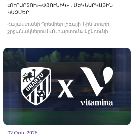
«ՈՒՐԱՐՏՈՒ»-«ՓՅՈՒՆԻԿ» ․ ՄԵԿՆԱՐԿԱՅԻՆ
ԿԱԶՄԵՐ
Հայաստանի Պրեմիեր լիգայի 1-ին տուրի
շրջանակներում «Ուրարտուն» կընդունի
«Փյունիկին»։ Հանդիպումը կկայանա 21։00-
ին։<br />
02 Օգս. 2026