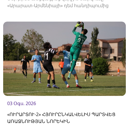
«Արարատ-Արմենիայի» դեմ հանդիպումից
առաջ։
03 Օգս. 2026
«ՈՒՐԱՐՏՈՒ-2» ՀՅՈՒՐԸՆԿԱԼՎԵԼԻՍ ՊԱՐՏՎԵՑ
ԱՌԱՋՆՈՒԹՅԱՆ ՆՈՐԵԿԻՆ