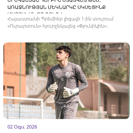
ԵՐԵՎԱՆՅԱՆ ԴԵՐԲԻՆ ՍՏԱՑՎԵՑ ԹԵԺ,
ԱՌԱՋՆՈՒԹՅԱՆ ՄԵԿՆԱՐԿԸ ՍԿՍԵՑԻՆՔ
ՄԱՐՏԱԿԱՆ ՈՉ-ՈՔԻՈՎ
Հայաստանի Պրեմիեր լիգայի 1-ին տուրում
«Ուրարտուն» հյուրընկալեց «Փյունիկին»։
02 Օգս. 2026