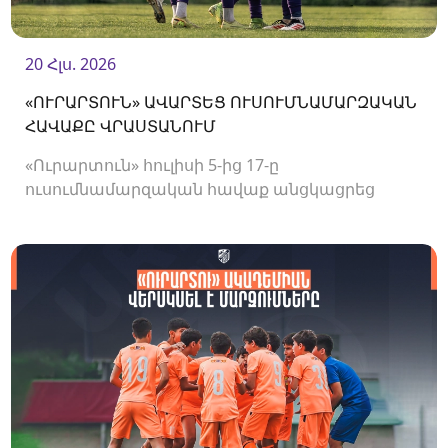
20 Հլս. 2026
«ՈՒՐԱՐՏՈՒՆ» ԱՎԱՐՏԵՑ ՈՒՍՈՒՄՆԱՄԱՐԶԱԿԱՆ
ՀԱՎԱՔԸ ՎՐԱՍՏԱՆՈՒՄ
«Ուրարտուն» հուլիսի 5-ից 17-ը
ուսումնամարզական հավաք անցկացրեց
Վրաստանում, որի շրջանակներում
անցկացրեց մի քանի ընկերական հանդիպում: