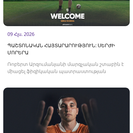
09 Հլս. 2026
ՊԱՇՏՈՆԱԿԱՆ ՀԱՅՏԱՐԱՐՈՒԹՅՈՒՆ: ՍԵՐԺԻ
ՄՈՐԵՐԱ
Ռոբերտ Արզումանյանի մարզչական շտաբին է
միացել ֆիզիկական պատրաստության
մարզիչ Սերժի Մորերան: