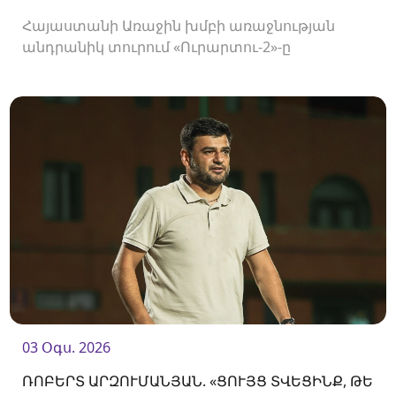
Հայաստանի Առաջին խմբի առաջնության
անդրանիկ տուրում «Ուրարտու-2»-ը
կհյուրընկալվի «Օլիմպիային»։
03 Օգս. 2026
ՌՈԲԵՐՏ ԱՐԶՈՒՄԱՆՅԱՆ. «ՑՈՒՅՑ ՏՎԵՑԻՆՔ, ԹԵ