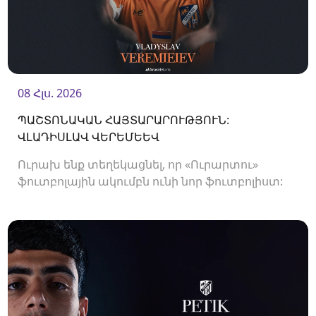
08 Հլս. 2026
ՊԱՇՏՈՆԱԿԱՆ ՀԱՅՏԱՐԱՐՈՒԹՅՈՒՆ:
ՎԼԱԴԻՍԼԱՎ ՎԵՐԵՄԵԵՎ
Ուրախ ենք տեղեկացնել, որ «Ուրարտու»
ֆուտբոլային ակումբն ունի նոր ֆուտբոլիստ:
Ակումբը պայմանագիր է ստորագրել
պաշտպան Վլադիսլավ Վերեմեևի հետ:<br />