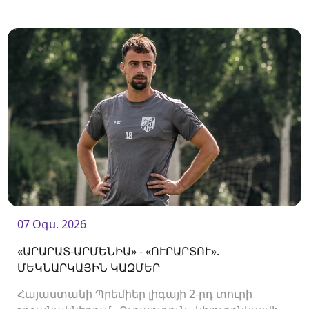
«Արարատ-Արմենիային»։
07 Օգս. 2026
«ԱՐԱՐԱՏ-ԱՐՄԵՆԻԱ» - «ՈՒՐԱՐՏՈՒ».
ՄԵԿՆԱՐԿԱՅԻՆ ԿԱԶՄԵՐ
Հայաստանի Պրեմիեր լիգայի 2-րդ տուրի