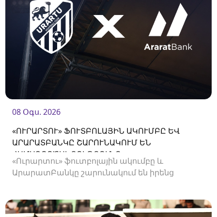
08 Օգս. 2026
«ՈՒՐԱՐՏՈՒ» ՖՈՒՏԲՈԼԱՅԻՆ ԱԿՈՒՄԲԸ ԵՎ
ԱՐԱՐԱՏԲԱՆԿԸ ՇԱՐՈՒՆԱԿՈՒՄ ԵՆ
ՀԱՄԱԳՈՐԾԱԿՑՈՒԹՅՈՒՆԸ
«Ուրարտու» ֆուտբոլային ակումբը և
ԱրարատԲանկը շարունակում են իրենց
համագործակցությունը։