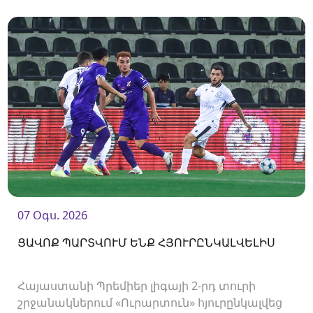
07 Օգս. 2026
ՑԱՎՈՔ ՊԱՐՏՎՈՒՄ ԵՆՔ ՀՅՈՒՐԸՆԿԱԼՎԵԼԻՍ
Հայաստանի Պրեմիեր լիգայի 2-րդ տուրի
շրջանակներում «Ուրարտուն» հյուրընկալվեց