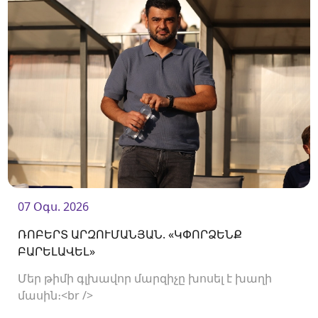
07 Օգս. 2026
ՌՈԲԵՐՏ ԱՐԶՈՒՄԱՆՅԱՆ. «ԿՓՈՐՁԵՆՔ
ԲԱՐԵԼԱՎԵԼ»
Մեր թիմի գլխավոր մարզիչը խոսել է խաղի
մասին։<br />