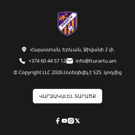
Հայաստան, Երևան, Ջիվանի 2 փ.
+374 60 44 57 12
info@fcurartu.am
© Copyright LLC 2026.
Ստեղծվել է
S2S. կողմից
ՎԱՐՁԱԿԱԼԵԼ ՏԱՐԱԾՔ