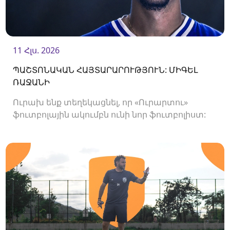
11 Հլս. 2026
ՊԱՇՏՈՆԱԿԱՆ ՀԱՅՏԱՐԱՐՈՒԹՅՈՒՆ: ՄԻԳԵԼ
ՌԱՋԱՆԻ
Ուրախ ենք տեղեկացնել, որ «Ուրարտու»
ֆուտբոլային ակումբն ունի նոր ֆուտբոլիստ:
Ակումբը պայմանագիր է ստորագրել
հարձակվող Միգել Ռաջանիի հետ: