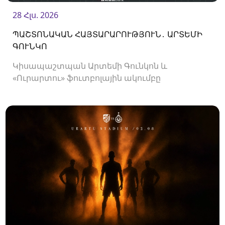
28 Հլս. 2026
ՊԱՇՏՈՆԱԿԱՆ ՀԱՅՏԱՐԱՐՈՒԹՅՈՒՆ․ ԱՐՏԵՄԻ
ԳՈՒՆԿՈ
Կիսապաշտպան Արտեմի Գունկոն և
«Ուրարտու» ֆուտբոլային ակումբը
երկկողմանի համաձայնությամբ խզել են
կողմերի միջև պայմանագիրը: