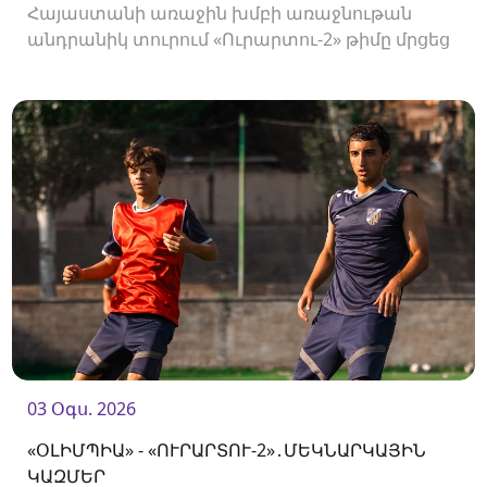
Հայաստանի առաջին խմբի առաջնութան
անդրանիկ տուրում «Ուրարտու-2» թիմը մրցեց
առաջնության նորեկ «Օլիմպիայի» դեմ։
03 Օգս. 2026
«ՕԼԻՄՊԻԱ» - «ՈՒՐԱՐՏՈՒ-2»․ՄԵԿՆԱՐԿԱՅԻՆ
ԿԱԶՄԵՐ