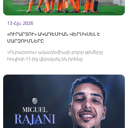
13 Հլս. 2026
«ՈՒՐԱՐՏՈՒ» ԱԿԱԴԵՄԻԱՆ ՎԵՐՍԿՍԵԼ Է
ՄԱՐԶՈՒՄՆԵՐԸ
«Ուրարտու» ակադեմիայի բոլոր թիմերը
հուլիսի 11-ից վերսկսել են իրենց
մարզումները<br />