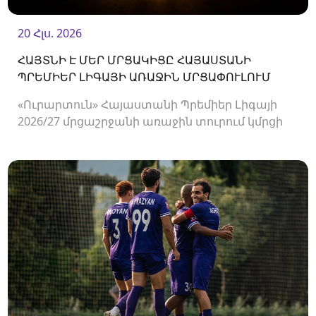
20 Հլս. 2026
ՀԱՅՏՆԻ Է ՄԵՐ ՄՐՑԱԿԻՑԸ ՀԱՅԱՍՏԱՆԻ
ՊՐԵՄԻԵՐ ԼԻԳԱՅԻ ԱՌԱՋԻՆ ՄՐՑԱՓՈՒԼՈՒՄ
«Ուրարտուն» Հայաստանի Պրեմիեր Լիգայի
2026/27 մրցաշրջանի առաջին տուրում կմրցի
Փյունիկի հետ։ Հանդիպումը կկայանա
օգոստոսի 2-ին «Ուրարտու» մարզադաշտում։