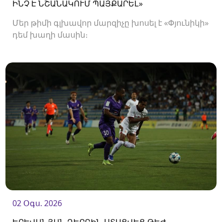
ԻՆՉ Է ՆՇԱՆԱԿՈՒՄ ՊԱՅՔԱՐԵԼ»
Մեր թիմի գլխավոր մարզիչը խոսել է «Փյունիկի»
դեմ խաղի մասին։
02 Օգս. 2026