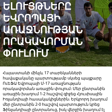
ԵԼՈՒՅԹՆԵՐԸ
ԵՎՐՈՊԱՅԻ
ԱՌԱՋՆՈՒԹՅԱՆ
ՈՐԱԿԱՎՈՐՄԱՆ
ՓՈՒԼՈՒՄ
Հայաստանի մինչև 17 տարեկանների
հավաքականը պարտությամբ սկսեց պայքարը
ՈւԵՖԱ Եվրոպայի Մ-17 առաջնության
որակավորման առաջին փուլում։ Մեր ընտրանին
առաջին խաղում 1-2 հաշվով զիջեց Հյուսիսային
Իռլանդիայի հասակակիցներին։ Երկրորդ խաղում
մեր ընտրանին 2-0 հաշվով պարտություն կրեց
Ֆինլանդիայի ընտրանուց, իսկ վերջին խաղում էլ