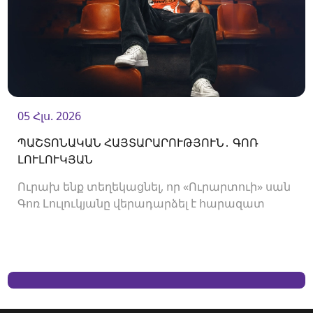
05 Հլս. 2026
ՊԱՇՏՈՆԱԿԱՆ ՀԱՅՏԱՐԱՐՈՒԹՅՈՒՆ․ ԳՈՌ
ԼՈՒԼՈՒԿՅԱՆ
Ուրախ ենք տեղեկացնել, որ «Ուրարտուի» սան
Գոռ Լուլուկյանը վերադարձել է հարազատ
ակումբ և եյութները կշարունակի
«Ուրարտուում»: