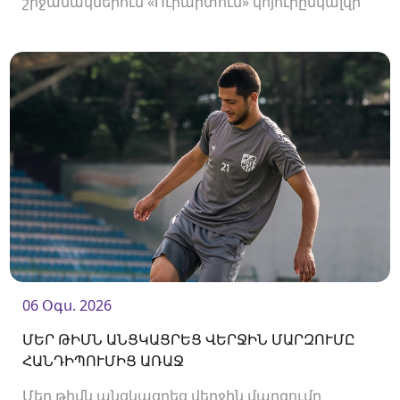
շրջանակներում «Ուրարտուն» կհյուրընկալվի
«Արարատ-Արմենիային»։ Հանդիպումը
կկայանա 19։00-ին։
06 Օգս. 2026
ՄԵՐ ԹԻՄՆ ԱՆՑԿԱՑՐԵՑ ՎԵՐՋԻՆ ՄԱՐԶՈՒՄԸ
ՀԱՆԴԻՊՈՒՄԻՑ ԱՌԱՋ
Մեր թիմն անցկացրեց վերջին մարզումը