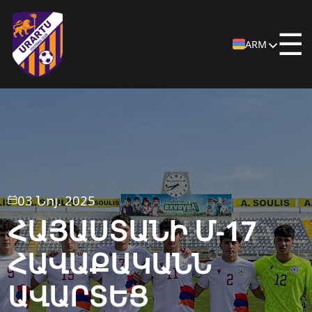
☰
ARM
03 Նոյ. 2025
ՀԱՅԱՍՏԱՆԻ Մ-17
ՀԱՎԱՔԱԿԱՆՆ
ԱՎԱՐՏԵՑ