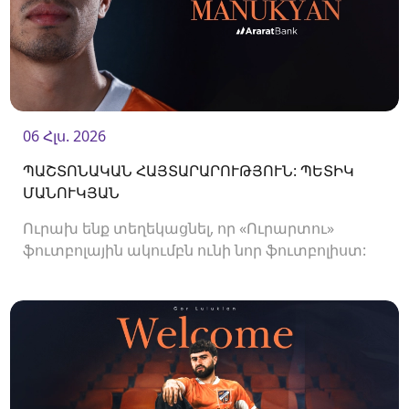
06 Հլս. 2026
ՊԱՇՏՈՆԱԿԱՆ ՀԱՅՏԱՐԱՐՈՒԹՅՈՒՆ: ՊԵՏԻԿ
ՄԱՆՈՒԿՅԱՆ
Ուրախ ենք տեղեկացնել, որ «Ուրարտու»
ֆուտբոլային ակումբն ունի նոր ֆուտբոլիստ:
Ակումբը պայմանագիր է ստորագրել
պաշտպան Պետիկ Մանուկյանի հետ:<br />