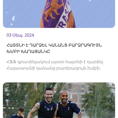
03 Սեպ. 2024
ՀԱՅՏՆԻ Է ԴԱՐՁԵԼ ԿԱՆԱՆՑ ԲԱՐՁՐԱԳՈՒՅՆ
ԽՄԲԻ ԽԱՂԱՑԱՆԿԸ
ՀՖՖ գրասենյակում այսօր հայտնի է դարձել
Հայաստանի կանանց բարձրագույն խմբի,
2024/25 թթ․ առաջնության խաղացանկը։