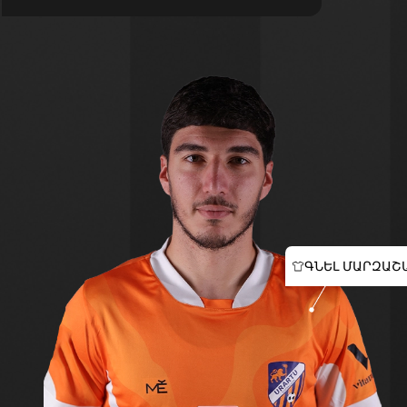
ԳՆԵԼ ՄԱՐԶԱՇ