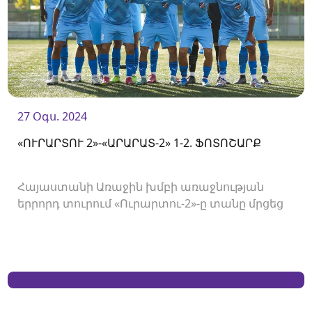
27 Օգս. 2024
«ՈՒՐԱՐՏՈՒ 2»-«ԱՐԱՐԱՏ-2» 1-2. ՖՈՏՈՇԱՐՔ
Հայաստանի Առաջին խմբի առաջնության
երրորդ տուրում «Ուրարտու-2»-ը տանը մրցեց
«Արարատ-2»-ի հետ և պարտվեց 1-2 հաշվով։