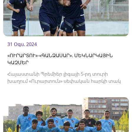
31 Օգս. 2024
«ՈՒՐԱՐՏՈՒ»-«ԳԱՆՁԱՍԱՐ». ՄԵԿՆԱՐԿԱՅԻՆ
ԿԱԶՄԵՐ
Հայաստանի Պրեմիեր լիգայի 5-րդ տուրի
խաղում «Ուրարտուն» սեփական հարկի տակ
կընդունի «Գանձասարին»։ Հանդիպումը
կկայանա «Ուրարտու» ստադիոնում և
կմեկնարկի 19։00-ին։