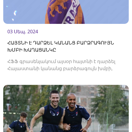
03 Սեպ. 2024
ՀԱՅՏՆԻ Է ԴԱՐՁԵԼ ԿԱՆԱՆՑ ԲԱՐՁՐԱԳՈՒՅՆ
ԽՄԲԻ ԽԱՂԱՑԱՆԿԸ
ՀՖՖ գրասենյակում այսօր հայտնի է դարձել
Հայաստանի կանանց բարձրագույն խմբի,
2024/25 թթ․ առաջնության խաղացանկը։