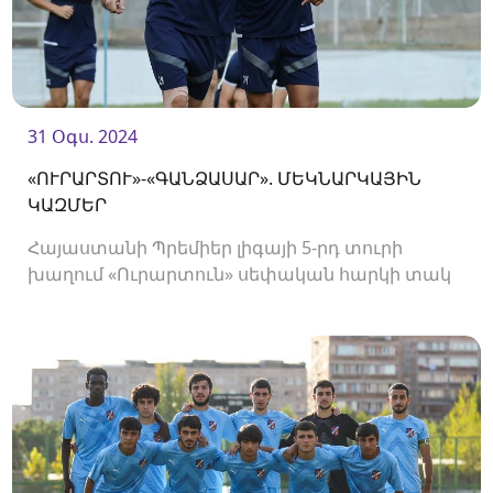
31 Օգս. 2024
«ՈՒՐԱՐՏՈՒ»-«ԳԱՆՁԱՍԱՐ». ՄԵԿՆԱՐԿԱՅԻՆ
ԿԱԶՄԵՐ
Հայաստանի Պրեմիեր լիգայի 5-րդ տուրի
խաղում «Ուրարտուն» սեփական հարկի տակ
կընդունի «Գանձասարին»։ Հանդիպումը
կկայանա «Ուրարտու» ստադիոնում և
կմեկնարկի 19։00-ին։