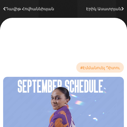
Դավիթ Հովհաննիսյան
Էրիկ Ասատրյան
#Էմմանուել Դիտու