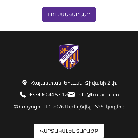
ԼՈՒՍԱՆԿԱՐՆԵՐ
Հայաստան, Երևան, Ջիվանի 2 փ.
+374 60 44 57 12
info@fcurartu.am
© Copyright LLC 2026.
Ստեղծվել է
S2S. կողմից
ՎԱՐՁԱԿԱԼԵԼ ՏԱՐԱԾՔ