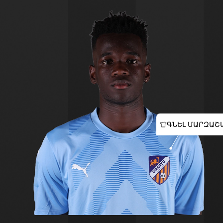
ԳՆԵԼ ՄԱՐԶԱՇ