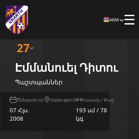
☰
ARM
27
Էմմանուել Դիտու
Պաշտպաններ
Ծննդյան օր
Ազգություն
Հասակ / Քաշ
07 Հլս.
193 սմ / 78
2008
կգ