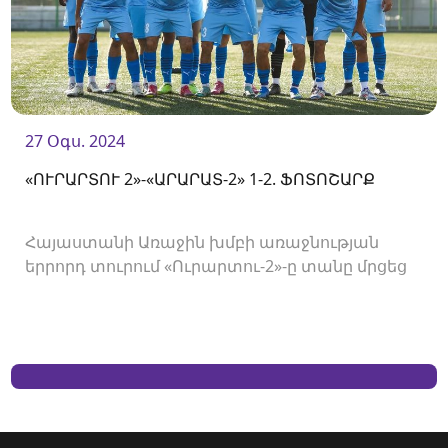
27 Օգս. 2024
«ՈՒՐԱՐՏՈՒ 2»-«ԱՐԱՐԱՏ-2» 1-2. ՖՈՏՈՇԱՐՔ
Հայաստանի Առաջին խմբի առաջնության
երրորդ տուրում «Ուրարտու-2»-ը տանը մրցեց
«Արարատ-2»-ի հետ և պարտվեց 1-2 հաշվով։