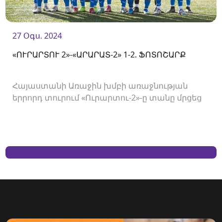
27 Օգս. 2024
«ՈՒՐԱՐՏՈՒ 2»-«ԱՐԱՐԱՏ-2» 1-2. ՖՈՏՈՇԱՐՔ
Հայաստանի Առաջին խմբի առաջնության
երրորդ տուրում «Ուրարտու-2»-ը տանը մրցեց
«Արարատ-2»-ի հետ և պարտվեց 1-2 հաշվով։