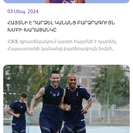
03 Սեպ. 2024
ՀԱՅՏՆԻ Է ԴԱՐՁԵԼ ԿԱՆԱՆՑ ԲԱՐՁՐԱԳՈՒՅՆ
ԽՄԲԻ ԽԱՂԱՑԱՆԿԸ
ՀՖՖ գրասենյակում այսօր հայտնի է դարձել
Հայաստանի կանանց բարձրագույն խմբի,
2024/25 թթ․ առաջնության խաղացանկը։