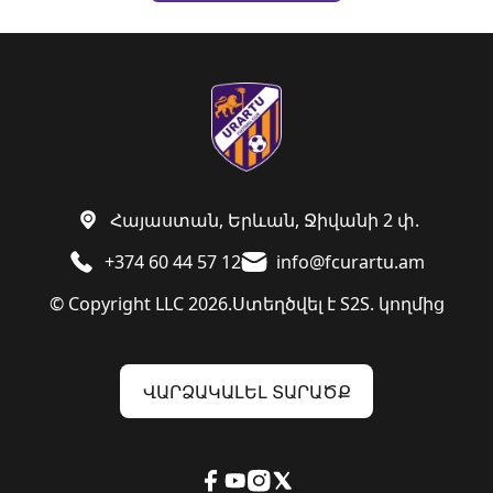
Հայաստան, Երևան, Ջիվանի 2 փ.
+374 60 44 57 12
info@fcurartu.am
© Copyright LLC 2026.
Ստեղծվել է
S2S. կողմից
ՎԱՐՁԱԿԱԼԵԼ ՏԱՐԱԾՔ