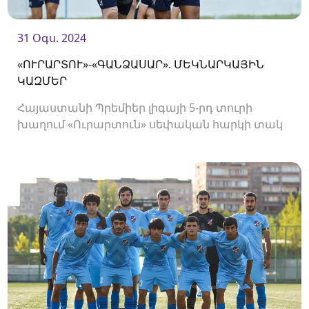
31 Օգս. 2024
«ՈՒՐԱՐՏՈՒ»-«ԳԱՆՁԱՍԱՐ». ՄԵԿՆԱՐԿԱՅԻՆ
ԿԱԶՄԵՐ
Հայաստանի Պրեմիեր լիգայի 5-րդ տուրի
խաղում «Ուրարտուն» սեփական հարկի տակ
կընդունի «Գանձասարին»։ Հանդիպումը
կկայանա «Ուրարտու» ստադիոնում և
կմեկնարկի 19։00-ին։