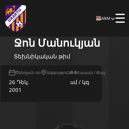
☰
ARM
Ջոն Մանուկյան
Տեխնիկական թիմ
Ծննդյան օր
Ազգություն
Հասակ / Քաշ
26 Դեկ.
սմ / կգ
2001