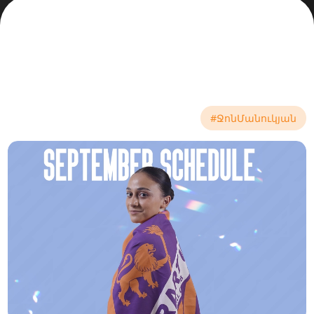
#ՋոնՄանուկյան