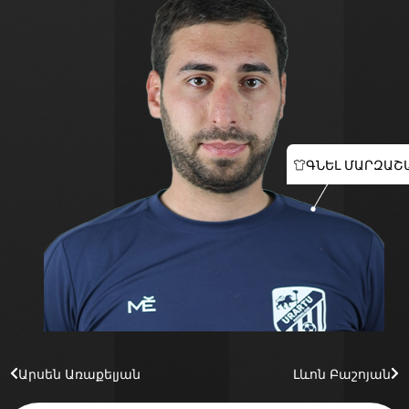
ԳՆԵԼ ՄԱՐԶԱՇ
Արսեն Առաքելյան
Լևոն Բաշոյան