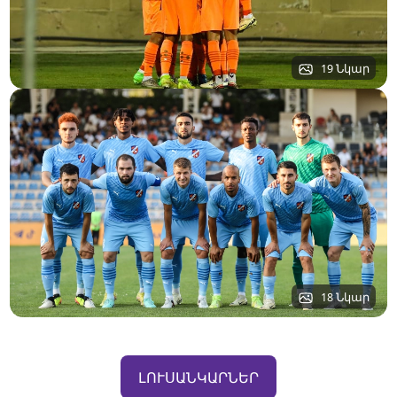
19 Նկար
18 Նկար
ԼՈՒՍԱՆԿԱՐՆԵՐ